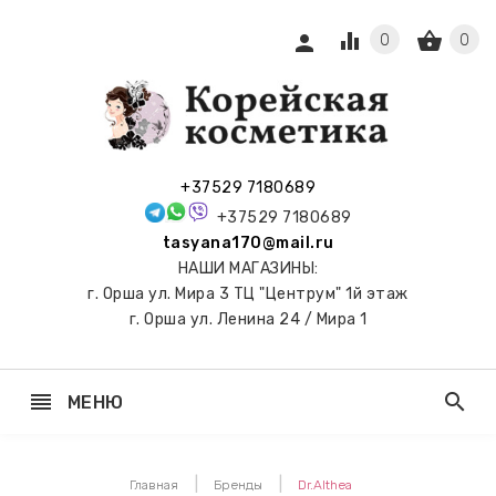
equalizer
shopping_basket
person
0
0
СЫ И
ПОДАРКИ
 С
+37529 7180689
АМИ
+37529 7180689
tasyana170@mail.ru
keyboard_arrow_right
Е
НАШИ МАГАЗИНЫ:
И И
г. Орша ул. Мира 3 ТЦ "Центрум" 1й этаж
ЬНЫЕ
г. Орша ул. Ленина 24 / Мира 1
reorder
search
МЕНЮ
keyboard_arrow_right
 ТОНЕРЫ,
НЕР-ПЭДЫ
Главная
Бренды
Dr.Althea