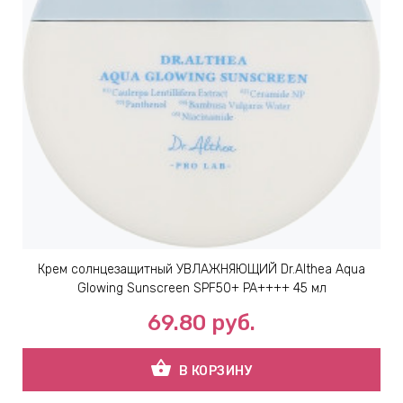
ИН
ДЛЯ
keyboard_arrow_right
ИЯ
keyboard_arrow_right
Крем солнцезащитный УВЛАЖНЯЮЩИЙ Dr.Althea Aqua
Glowing Sunscreen SPF50+ PA++++ 45 мл
69.80
руб.
shopping_basket
В КОРЗИНУ