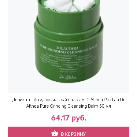
Деликатный гидрофильный бальзам Dr.Althea Pro Lab Dr.
Althea Pure Grinding Cleansing Balm 50 мл
64.17
руб.
shopping_basket
В КОРЗИНУ