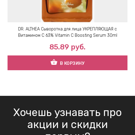
DR. ALTHEA Сыворотка для лица УКРЕПЛЯЮЩАЯ с
Витамином С 63% Vitamin C Boosting Serum 30ml
85.89
руб.
shopping_basket
В КОРЗИНУ
Хочешь узнавать про
акции и скидки