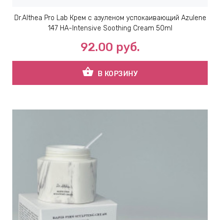
Dr.Althea Pro Lab Крем с азуленом успокаивающий Azulene
147 HA-Intensive Soothing Cream 50ml
92.00
руб.
shopping_basket
В КОРЗИНУ