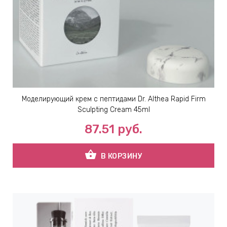
Моделирующий крем с пептидами Dr. Althea Rapid Firm
Sculpting Cream 45ml
87.51
руб.
shopping_basket
В КОРЗИНУ