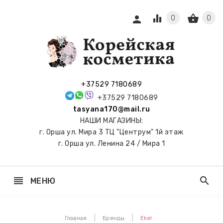
equalizer
shopping_basket
person
0
0
СЫ И
ПОДАРКИ
 С
+37529 7180689
АМИ
+37529 7180689
tasyana170@mail.ru
keyboard_arrow_right
Е
НАШИ МАГАЗИНЫ:
И И
г. Орша ул. Мира 3 ТЦ "Центрум" 1й этаж
ЬНЫЕ
г. Орша ул. Ленина 24 / Мира 1
reorder
search
МЕНЮ
keyboard_arrow_right
 ТОНЕРЫ,
НЕР-ПЭДЫ
Главная
Бренды
Ekel