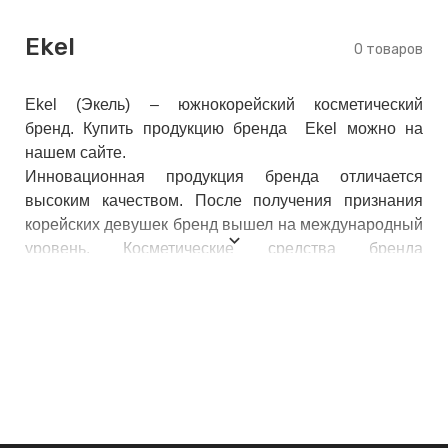
keyboard_arrow_right
Е
Ekel
,
0 товаров
Ekel (Экель) – южнокорейский косметический
keyboard_arrow_right
 КРЕМЫ
бренд. Купить продукцию бренда Ekel можно на
нашем сайте.
Инновационная продукция бренда отличается
высоким качеством. После получения признания
Е
корейских девушек бренд вышел на международный
И
уровень. Косметические средства бренда
пользуются широкой популярностью в странах Азии
и Америки.
 КРЕМЫ
 ЗОНЫ
Е
ЭНЗИМНЫЕ