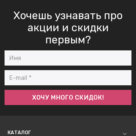
АБЫ ДЛЯ
Хочешь узнавать про
акции и скидки
 КРЕМЫ
ВОКРУГ
первым?
 ПАТЧИ
ВОКРУГ
keyboard_arrow_right
Е
,КОНДИЦИОНЕРЫ,
ОНАЛЬНЫЙ
КАТАЛОГ
ОЛОСАМИ