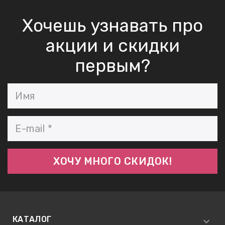
АБЫ ДЛЯ
Хочешь узнавать про
акции и скидки
 КРЕМЫ
ВОКРУГ
первым?
 ПАТЧИ
ВОКРУГ
keyboard_arrow_right
Е
,КОНДИЦИОНЕРЫ,
ОНАЛЬНЫЙ
КАТАЛОГ
ОЛОСАМИ