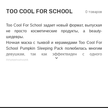
keyboard_arrow_right
Е
TOO COOL FOR SCHOOL
,
0 товаров
Toо Cool For School задает новый формат, выпуская
keyboard_arrow_right
 КРЕМЫ
не просто косметические продукты, а beauty-
шедевры.
Ночная маска с тыквой и керамидами Too Cool For
School Pumpkin Sleeping Pack полюбилась многим
Е
девушкам, так как эффектвиден с одного
И
применения.
 КРЕМЫ
 ЗОНЫ
Е
ЭНЗИМНЫЕ