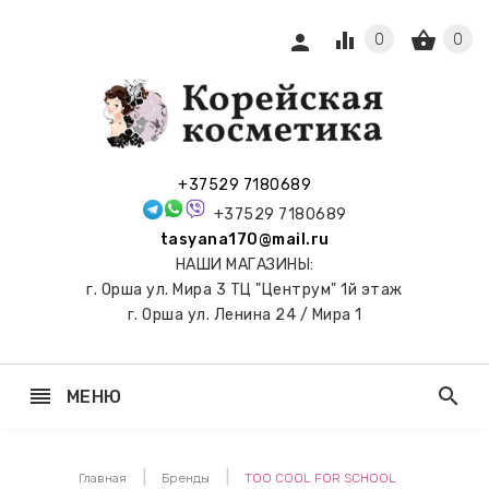
equalizer
shopping_basket
person
0
0
СЫ И
ПОДАРКИ
 С
+37529 7180689
АМИ
+37529 7180689
tasyana170@mail.ru
keyboard_arrow_right
Е
НАШИ МАГАЗИНЫ:
И И
г. Орша ул. Мира 3 ТЦ "Центрум" 1й этаж
ЬНЫЕ
г. Орша ул. Ленина 24 / Мира 1
reorder
search
МЕНЮ
keyboard_arrow_right
 ТОНЕРЫ,
НЕР-ПЭДЫ
Главная
Бренды
TOO COOL FOR SCHOOL