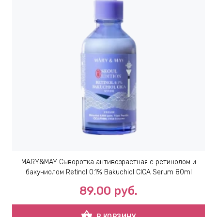
ИН
ДЛЯ
keyboard_arrow_right
ИЯ
keyboard_arrow_right
MARY&MAY Сыворотка антивозрастная с ретинолом и
бакучиолом Retinol 0.1% Bakuchiol CICA Serum 80ml
89.00
руб.
shopping_basket
В КОРЗИНУ