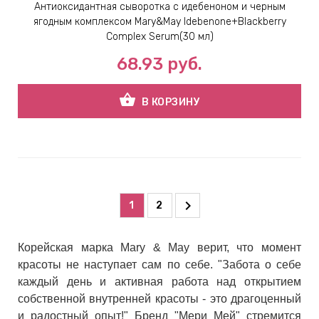
Антиоксидантная сыворотка с идебеноном и черным
ягодным комплексом Mary&May Idebenone+Blackberry
Complex Serum(30 мл)
68.93
руб.
shopping_basket
В КОРЗИНУ
1
2
Корейская марка Mary & May верит, что момент
красоты не наступает сам по себе. "Забота о себе
каждый день и активная работа над открытием
собственной внутренней красоты - это драгоценный
и радостный опыт!" Бренд "Мери Мей" стремится