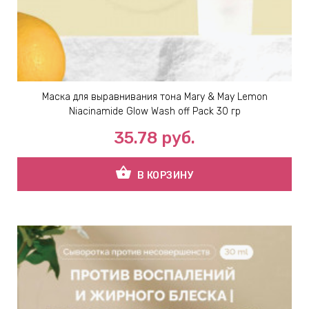
Маска для выравнивания тона Mary & May Lemon
Niacinamide Glow Wash off Pack 30 гр
35.78
руб.
shopping_basket
В КОРЗИНУ