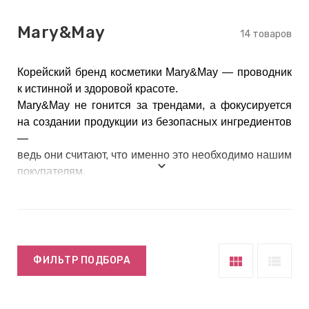
keyboard_arrow_right
Е
Mary&May
,
14 товаров
Корейский бренд косметики Mary&May — проводник
keyboard_arrow_right
 КРЕМЫ
к истинной и здоровой красоте.
Mary&May не гонится за трендами, а фокусируется
на создании продукции из безопасных ингредиентов
—
Е
ведь они считают, что именно это необходимо нашим
И
покупателям.
Необходимое количество активных ингредиентов,
прозрачное информирование о составе нашей
 КРЕМЫ
продукции, открытость и доступность —
 ЗОНЫ
все это сделает Mary&May вашим проводником к
здоровой красоте.
view_module
view_list
ФИЛЬТР ПОДБОРА
Е
ЭНЗИМНЫЕ