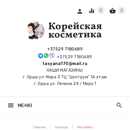
equalizer
shopping_basket
person
0
0
СЫ И
ПОДАРКИ
 С
+37529 7180689
АМИ
+37529 7180689
tasyana170@mail.ru
keyboard_arrow_right
Е
НАШИ МАГАЗИНЫ:
И И
г. Орша ул. Мира 3 ТЦ "Центрум" 1й этаж
ЬНЫЕ
г. Орша ул. Ленина 24 / Мира 1
reorder
search
МЕНЮ
keyboard_arrow_right
 ТОНЕРЫ,
НЕР-ПЭДЫ
Главная
Бренды
Mary&May