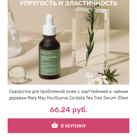
Сыворотка для проблемной кожи с хауттюйнией и чайным
деревом Mary May Houttuynia Cordata Tea Tree Serum 30мл
66.24
руб.
shopping_basket
В КОРЗИНУ