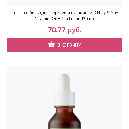
​Лосьон с бифидобактериями и витамином C Mary & May
Vitamin C + Bifida Lotion 120 мл
70.77
руб.
shopping_basket
В КОРЗИНУ