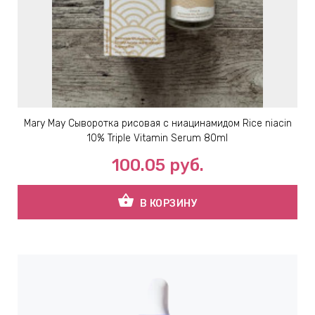
ЕВЫЕ
НЫЕ
МАСКИ
Mary May Сыворотка рисовая с ниацинамидом Rice niacin
10% Triple Vitamin Serum 80ml
СТЫ И
100.05
руб.
shopping_basket
В КОРЗИНУ
ХИМИЯ
 ТЕЙПЫ
keyboard_arrow_right