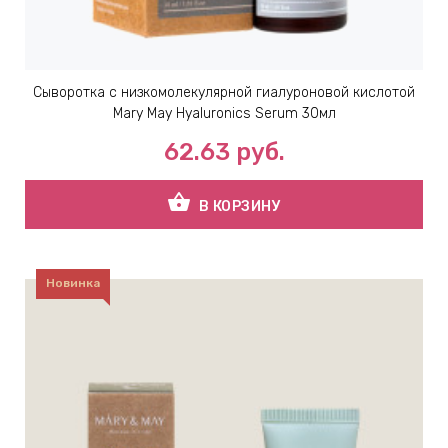
Сыворотка с низкомолекулярной гиалуроновой кислотой
Mary May Hyaluronics Serum 30мл
62.63
руб.
shopping_basket
В КОРЗИНУ
Новинка