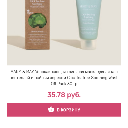
MARY & MAY Успокаивающая глиняная маска для лица с
центеллой и чайным деревом Cica TeaTree Soothing Wash
Off Pack 30 гр
35.78
руб.
shopping_basket
В КОРЗИНУ