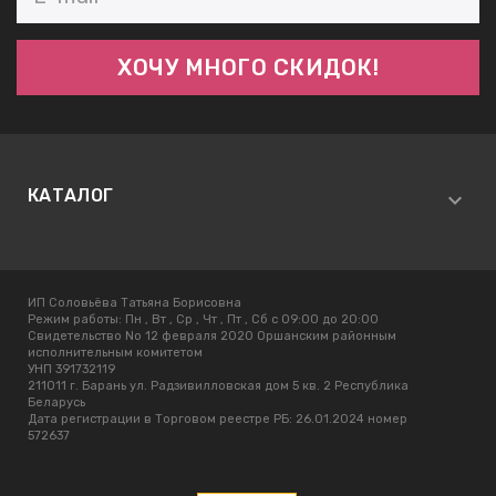
КАТАЛОГ
ИП Соловьёва Татьяна Борисовна
Режим работы:
Пн , Вт , Ср , Чт , Пт , Сб c 09:00 до 20:00
Свидетельство No 12 февраля 2020 Оршанским районным
исполнительным комитетом
УНП 391732119
211011 г. Барань ул. Радзивилловская дом 5 кв. 2 Республика
Беларусь
Дата регистрации в Торговом реестре РБ: 26.01.2024 номер
572637