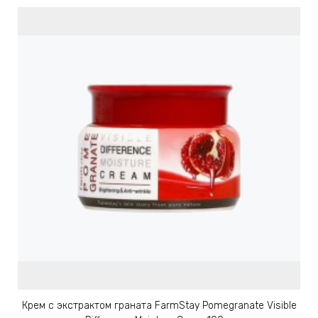
АБЫ ДЛЯ
 КРЕМЫ
ВОКРУГ
 ПАТЧИ
ВОКРУГ
keyboard_arrow_right
Е
,КОНДИЦИОНЕРЫ,
ОНАЛЬНЫЙ
Крем с экстрактом граната FarmStay Pomegranate Visible
ОЛОСАМИ