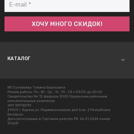
КАТАЛОГ
ИП Соловьёва Татьяна Борисовна
Режим работы:
Пн , Вт , Ср , Чт , Пт , Сб c 09:00 до 20:00
Свидетельство No 12 февраля 2020 Оршанским районным
исполнительным комитетом
УНП 391732119
211011 г. Барань ул. Радзивилловская дом 5 кв. 2 Республика
Беларусь
Дата регистрации в Торговом реестре РБ: 26.01.2024 номер
572637