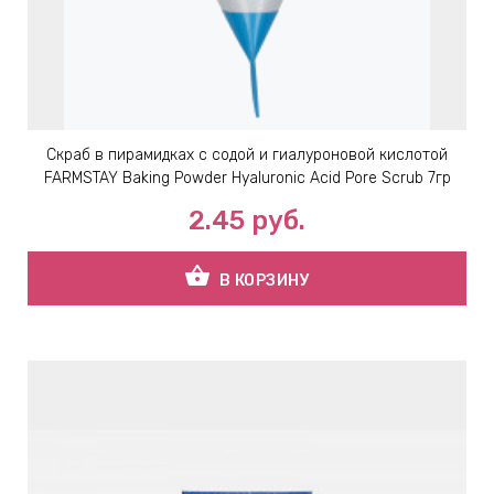
ЕВЫЕ
НЫЕ
Скраб в пирамидках с содой и гиалуроновой кислотой
МАСКИ
FARMSTAY Baking Powder Hyaluronic Acid Pore Scrub 7гр
2.45
руб.
СТЫ И
shopping_basket
В КОРЗИНУ
ХИМИЯ
 ТЕЙПЫ
keyboard_arrow_right