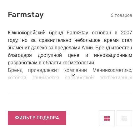
keyboard_arrow_right
Е
Farmstay
,
6 товаров
Южнокорей
ский бренд FarmStay основан в 2007
keyboard_arrow_right
 КРЕМЫ
году, но за сравнительно небольшое время стал
знаменит далеко за пределами Азии. Бренд известен
благодаря доступной цене и инновационным
разработкам в области косметологии.
Е
Бренд принадлежит компании Менинкосметикс,
И
которая занимается разработкой эффективных
средств для красоты и здоровья кожи.
 КРЕМЫ
 ЗОНЫ
view_module
view_list
ФИЛЬТР ПОДБОРА
Е
ЭНЗИМНЫЕ