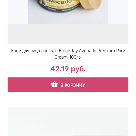
Крем для лица авокадо Farmstay Avocado Premium Pore
Cream-100гр.
42.19
руб.
shopping_basket
В КОРЗИНУ