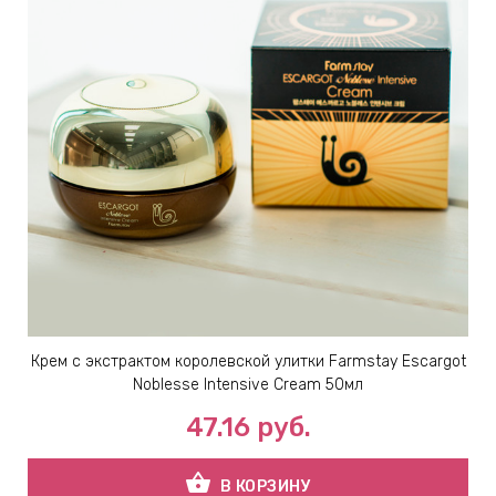
Крем с экстрактом королевской улитки Farmstay Escargot
Noblesse lntensive Cream 50мл
47.16
руб.
shopping_basket
В КОРЗИНУ