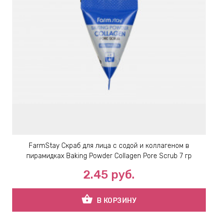
ИН
ДЛЯ
keyboard_arrow_right
ИЯ
keyboard_arrow_right
FarmStay Скраб для лица с содой и коллагеном в
пирамидках Baking Powder Collagen Pore Scrub 7 гр
2.45
руб.
shopping_basket
В КОРЗИНУ