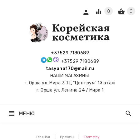
equalizer
shopping_basket
person
0
0
СЫ И
ПОДАРКИ
 С
+37529 7180689
АМИ
+37529 7180689
tasyana170@mail.ru
keyboard_arrow_right
Е
НАШИ МАГАЗИНЫ:
И И
г. Орша ул. Мира 3 ТЦ "Центрум" 1й этаж
ЬНЫЕ
г. Орша ул. Ленина 24 / Мира 1
reorder
search
МЕНЮ
keyboard_arrow_right
 ТОНЕРЫ,
НЕР-ПЭДЫ
Главная
Бренды
Farmstay