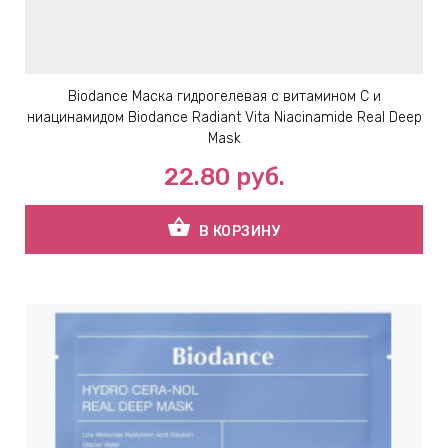
Biodance Маска гидрогелевая с витамином С и
ниацинамидом Biodance Radiant Vita Niacinamide Real Deep
Mask
22.80
руб.
shopping_basket
В КОРЗИНУ