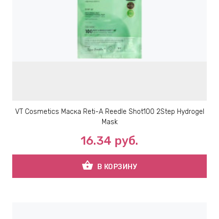
VT Cosmetics Маска Reti-A Reedle Shot100 2Step Hydrogel
Mask
16.34
руб.
shopping_basket
В КОРЗИНУ