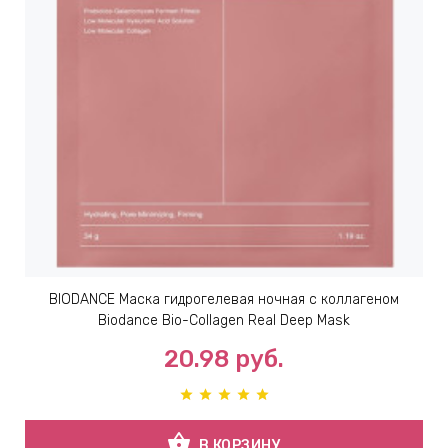
ИН
ДЛЯ
keyboard_arrow_right
ИЯ
keyboard_arrow_right
BIODANCE Маска гидрогелевая ночная с коллагеном
Biodance Bio-Collagen Real Deep Mask
20.98
руб.
shopping_basket
В КОРЗИНУ