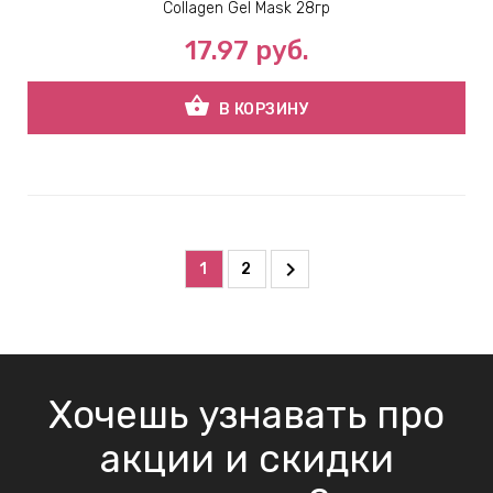
Collagen Gel Mask 28гр
17.97
руб.
shopping_basket
В КОРЗИНУ
1
2
Хочешь узнавать про
акции и скидки