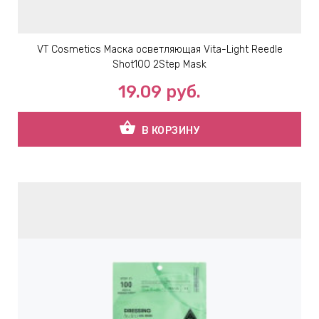
VT Cosmetics Маска осветляющая Vita-Light Reedle
Shot100 2Step Mask
19.09
руб.
shopping_basket
В КОРЗИНУ