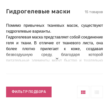
keyboard_arrow_right
Е
Гидрогелевые маски
,
15 товаров
Помимо привычных тканевых масок, существуют
keyboard_arrow_right
 КРЕМЫ
гидрогелевые варианты.
Гидрогелевая маска
представляет собой соединение
геля и ткани. В отличие от тканевого листа, она
более плотно прилегает к коже, создавая
Е
безвоздушную среду, благодаря которой
И
питательные элементы могут быстро и тщательно
проникнуть в более глубокие слои. Гель начинает
активно впитываться под воздействием
 КРЕМЫ
температуры тела, поэтому эффект получается еще
 ЗОНЫ
заметнее, чем после использования тканевой маски.
Вы также можете заметить, что гидрогелевые
view_module
view_list
ФИЛЬТР ПОДБОРА
кажутся более толстыми, но при этом выглядят
Е
более прозрачными. Колоссальное преимущество
ЭНЗИМНЫЕ
гидрогелевых масок и в легкости использования: не