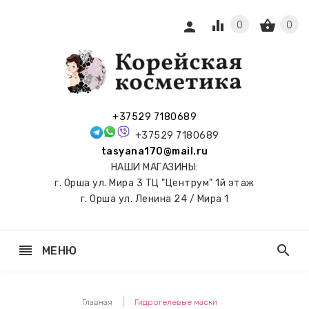
equalizer
shopping_basket
person
0
0
СЫ И
ПОДАРКИ
 С
+37529 7180689
АМИ
+37529 7180689
tasyana170@mail.ru
keyboard_arrow_right
Е
НАШИ МАГАЗИНЫ:
И И
г. Орша ул. Мира 3 ТЦ "Центрум" 1й этаж
ЬНЫЕ
г. Орша ул. Ленина 24 / Мира 1
reorder
search
МЕНЮ
keyboard_arrow_right
 ТОНЕРЫ,
НЕР-ПЭДЫ
Главная
Гидрогелевые маски