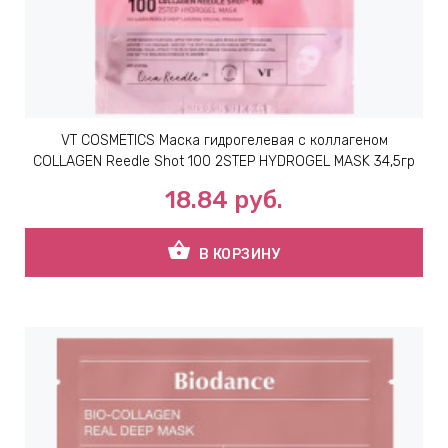
ЕВЫЕ
НЫЕ
VT COSMETICS Маска гидрогелевая с коллагеном
МАСКИ
COLLAGEN Reedle Shot 100 2STEP HYDROGEL MASK 34,5гр
18.84
руб.
СТЫ И
shopping_basket
В КОРЗИНУ
ХИМИЯ
 ТЕЙПЫ
keyboard_arrow_right