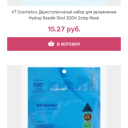
VT Cosmetics Двухступенчатый набор для увлажнения
Hydrop Reedle Shot 300hl 2step Mask
15.27
руб.
shopping_basket
В КОРЗИНУ