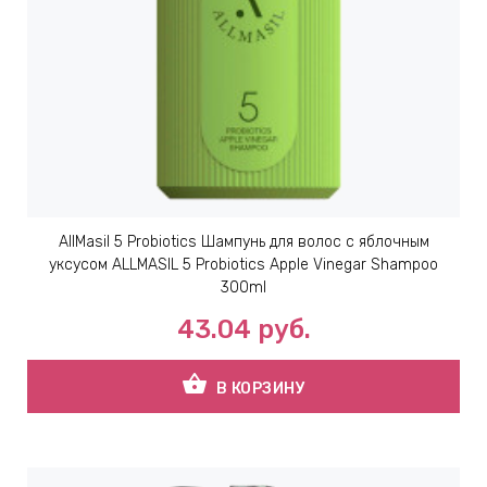
AllMasil 5 Probiotics Шампунь для волос с яблочным
уксусом ALLMASIL 5 Probiotics Apple Vinegar Shampoo
300ml
43.04
руб.
shopping_basket
В КОРЗИНУ