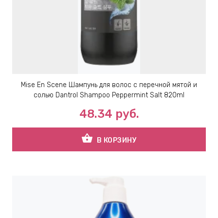
ЕВЫЕ
НЫЕ
МАСКИ
Mise En Scene Шампунь для волос с перечной мятой и
солью Dantrol Shampoo Peppermint Salt 820ml
СТЫ И
48.34
руб.
shopping_basket
В КОРЗИНУ
ХИМИЯ
 ТЕЙПЫ
keyboard_arrow_right