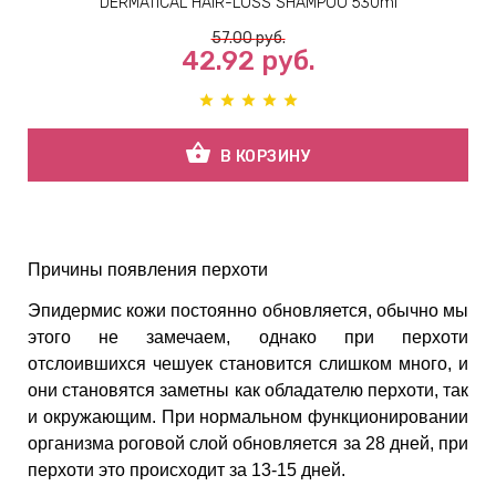
DERMATICAL HAIR-LOSS SHAMPOO 530ml
57.00
руб.
42.92
руб.
shopping_basket
В КОРЗИНУ
Причины появления перхоти
Эпидермис кожи постоянно обновляется, обычно мы
этого не замечаем, однако при перхоти
отслоившихся чешуек становится слишком много, и
они становятся заметны как обладателю перхоти, так
и окружающим. При нормальном функционировании
организма роговой слой обновляется за 28 дней, при
перхоти это происходит за 13-15 дней.