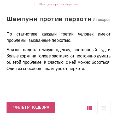
Шампуни против перхоти
keyboard_arrow_right
Е
,
Шампуни против перхоти
9 товаров
keyboard_arrow_right
 КРЕМЫ
По статистике каждый третий человек имеют
проблемы, вызванные перхотью.
Боязнь надеть темную одежду, постоянный зуд и
Е
белые корки на голове заставляют постоянно думать
И
об этой проблеме. К счастью, с ней можно бороться.
Один из способов - шампунь от перхоти.
 КРЕМЫ
 ЗОНЫ
Е
view_module
view_list
ФИЛЬТР ПОДБОРА
ЭНЗИМНЫЕ