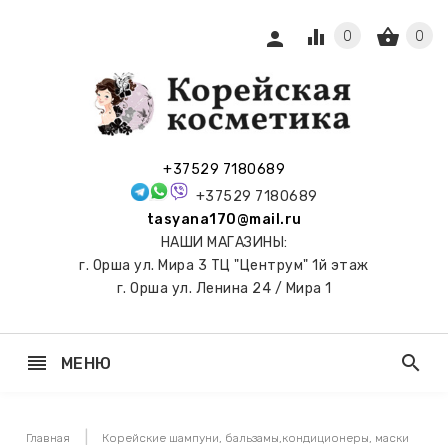
equalizer
shopping_basket
person
0
0
СЫ И
ПОДАРКИ
 С
+37529 7180689
АМИ
+37529 7180689
tasyana170@mail.ru
keyboard_arrow_right
Е
НАШИ МАГАЗИНЫ:
И И
г. Орша ул. Мира 3 ТЦ "Центрум" 1й этаж
ЬНЫЕ
г. Орша ул. Ленина 24 / Мира 1
reorder
search
МЕНЮ
keyboard_arrow_right
 ТОНЕРЫ,
НЕР-ПЭДЫ
Главная
Корейские шампуни, бальзамы,кондиционеры, маски