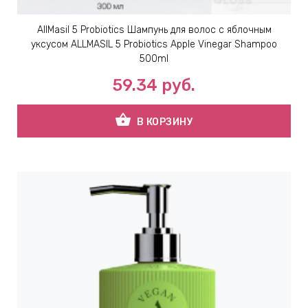
AllMasil 5 Probiotics Шампунь для волос с яблочным
уксусом ALLMASIL 5 Probiotics Apple Vinegar Shampoo
500ml
59.34
руб.
shopping_basket
В КОРЗИНУ