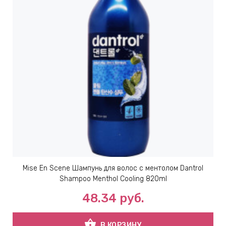
ИН
ДЛЯ
keyboard_arrow_right
ИЯ
keyboard_arrow_right
Mise En Scene Шампунь для волос с ментолом Dantrol
Shampoo Menthol Cooling 820ml
48.34
руб.
shopping_basket
В КОРЗИНУ