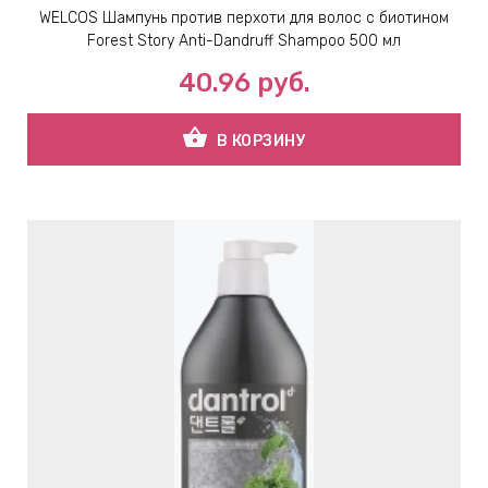
WELCOS Шампунь против перхоти для волос с биотином
Forest Story Anti-Dandruff Shampoo 500 мл
ВНАЯ
40.96
руб.
А
shopping_basket
В КОРЗИНУ
ЕМЫ,
УДРЫ
ОТ
УБАМИ
ЩИТНЫЕ