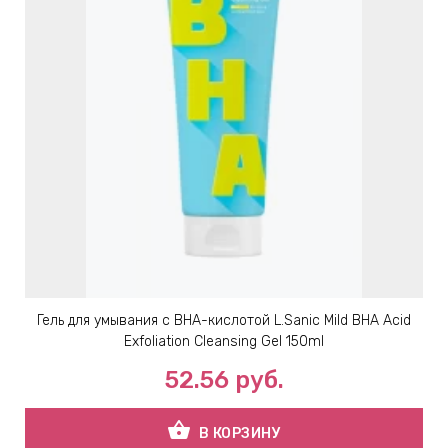
ИН
ДЛЯ
keyboard_arrow_right
ИЯ
keyboard_arrow_right
Гель для умывания с BHA-кислотой L.Sanic Mild BHA Acid
Exfoliation Cleansing Gel 150ml
52.56
руб.
shopping_basket
В КОРЗИНУ