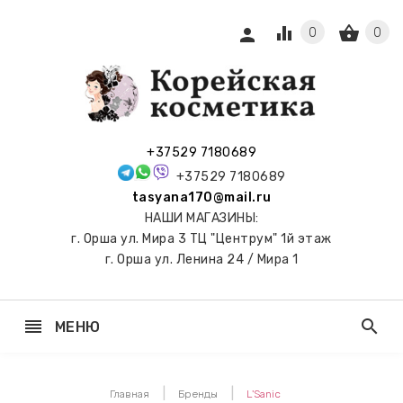
equalizer
shopping_basket
person
0
0
СЫ И
ПОДАРКИ
 С
+37529 7180689
АМИ
+37529 7180689
tasyana170@mail.ru
keyboard_arrow_right
Е
НАШИ МАГАЗИНЫ:
И И
г. Орша ул. Мира 3 ТЦ "Центрум" 1й этаж
ЬНЫЕ
г. Орша ул. Ленина 24 / Мира 1
reorder
search
МЕНЮ
keyboard_arrow_right
 ТОНЕРЫ,
НЕР-ПЭДЫ
Главная
Бренды
L'Sanic