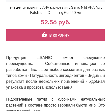
Гель для умывания с AHA кислотами L.Sanic Mild AHA Acid
Exfoliation Cleansing Gel 150 мл
52.56
руб.
shopping_basket
В КОРЗИНУ
Продукция L.SANIC имеет следующие
преимущества: - Собственные инновационные
разработки - Большой выбор косметики для разных
типов кожи - Натуральность ингредиентов - Видимый
результат после нескольких применений - Удобная
упаковка и простота использования.
Гидрогелевые патчи с кусочками натуральных
растений в составе просто взорвали бьюти мир. Это