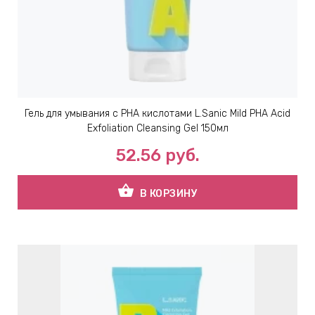
ЕВЫЕ
НЫЕ
МАСКИ
Гель для умывания с PHA кислотами L.Sanic Mild PHA Acid
Exfoliation Cleansing Gel 150мл
СТЫ И
52.56
руб.
shopping_basket
В КОРЗИНУ
ХИМИЯ
 ТЕЙПЫ
keyboard_arrow_right