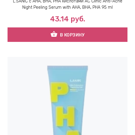
L.SANIC с AHA, BHA, PHA кислотами AC Clinic Anti-Acne
Night Peeling Serum with AHA, BHA, PHA 95 ml
ВНАЯ
43.14
руб.
А
shopping_basket
В КОРЗИНУ
ЕМЫ,
УДРЫ
ОТ
УБАМИ
ЩИТНЫЕ