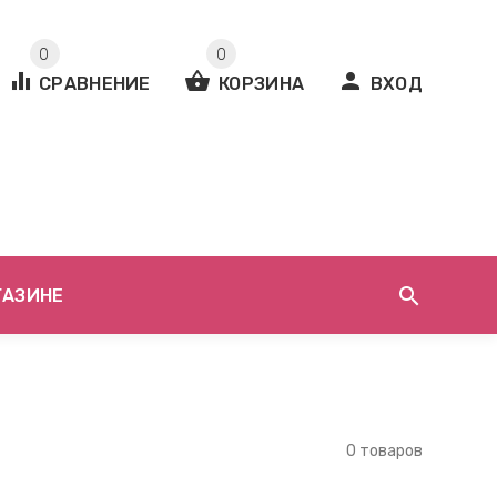
0
0
equalizer
shopping_basket
person
СРАВНЕНИЕ
КОРЗИНА
ВХОД
search
ГАЗИНЕ
0 товаров