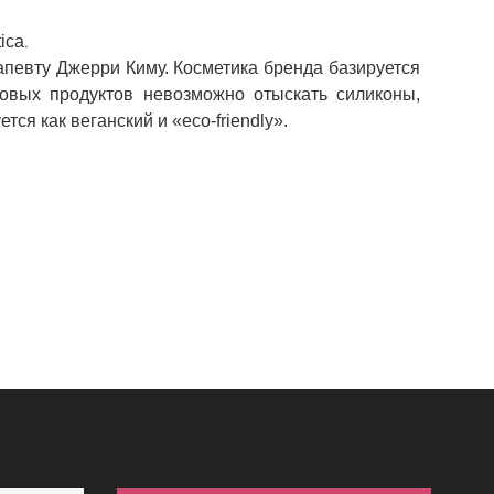
ica
.
апевту Джерри Киму. Косметика бренда базируется
довых продуктов невозможно отыскать силиконы,
ся как веганский и «eco-friendly».