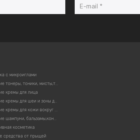
ка с микроиглами
Корейские тонеры, тоники, мисты,тонер-пэды
ие кремы для лица
Корейские кремы для шеи и зоны декольте
Корейские кремы для кожи вокруг глаз
Корейские шампуни, бальзамы,кондиционеры, маски
ивная косметика
е средства от прыщей