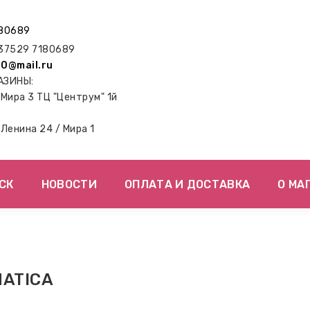
80689
7529 7180689
0@mail.ru
АЗИНЫ:
. Мира 3 ТЦ "Центрум" 1й
. Ленина 24 / Мира 1
СК
НОВОСТИ
ОПЛАТА И ДОСТАВКА
О МА
ATICA