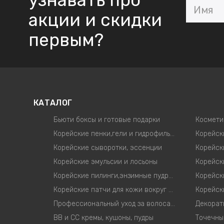
узнавать про
акции и скидки
первым?
КАТАЛОГ
Бьюти боксы и готовые подарки
Космети
Корейские пенки,гели и гидрофильные масла
Корейские сыворотки, эссенции
Корейск
Корейские эмульсии и лосьоны
Корейские пилинги,энзимные пудры,скрабы для лица
Корейские патчи для кожи вокруг глаз
Профессиональный уход за волосами
Декорат
ВВ и СС кремы, кушоны, пудры
Точечны