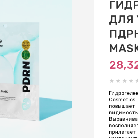
ГИД
ДЛЯ 
ПДРН
MAS
28,3
Гидрогеле
Cosmetics
повышает
видимость
Выравнив
восполня
прилега