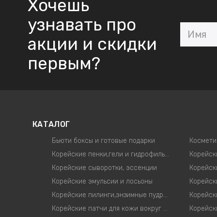
Хочешь
узнавать про
акции и скидки
первым?
КАТАЛОГ
Бьюти боксы и готовые подарки
Космети
Корейские пенки,гели и гидрофильные масла
Корейские сыворотки, эссенции
Корейск
Корейские эмульсии и лосьоны
Корейские пилинги,энзимные пудры,скрабы для лица
Корейские патчи для кожи вокруг глаз