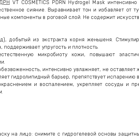
ДРН
VT COSMETICS PDRN Hydrogel Mask интенсивно п
твенное сияние. Выравнивает тон и избавляет от ту
вные компоненты в роговой слой. Не содержит искусст
), добытый из экстракта корня женьшеня. Стимулир
 поддерживает упругость и плотность.
естественную микробиоту кожи, повышают эластич
и.
обезвоженность, интенсивно увлажняет, не оставляет 
ляет гидролипидный барьер, препятствует испарению 
окраснением и воспалением, укрепляет сосуды и пр
м.
аску на лицо: снимите с гидрогелевой основы защитн