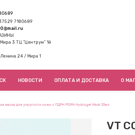
80689
7529 7180689
0@mail.ru
АЗИНЫ:
. Мира 3 ТЦ "Центрум" 1й
. Ленина 24 / Мира 1
СК
НОВОСТИ
ОПЛАТА И ДОСТАВКА
О МА
я маска для упругости кожи с ПДРН PDRN Hydrogel Mask 33мл
VT C