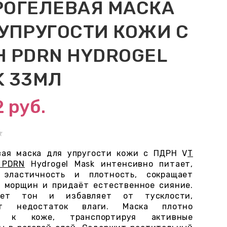
РОГЕЛЕВАЯ МАСКА
УПРУГОСТИ КОЖИ С
 PDRN HYDROGEL
K 33МЛ
2
руб.
вая маска для упругости кожи с ПДРН V
T
 PDRN
Hydrogel Mask интенсивно питает,
 эластичность и плотность, сокращает
 морщин и придаёт естественное сияние.
ает тон и избавляет от тусклости,
ет недостаток влаги. Маска плотно
ет к коже, транспортируя активные