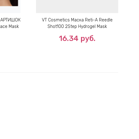
а АРТИШОК
VT Cosmetics Маска Reti-A Reedle
V
Face Mask
Shot100 2Step Hydrogel Mask
16.34
руб.