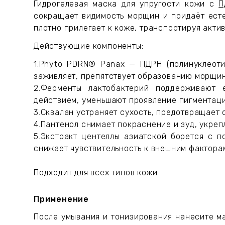
Гидрогелевая маска для упругости кожи с
П
сокращает видимость морщин и придаёт естес
плотно прилегает к коже, транспортируя акти
Действующие компоненты:
1.Phyto PDRN® Panax — ПДРН (полинуклеотид
заживляет, препятствует образованию морщин,
2.Ферменты лактобактерий поддерживают 
действием, уменьшают проявление пигментаци
3.Сквалан устраняет сухость, предотвращает 
4.Пантенол снимает покраснение и зуд, укреп
5.Экстракт центеллы азиатской борется с п
снижает чувствительность к внешним фактора
Подходит для всех типов кожи.
Применение
После умывания и тонизирования нанесите м