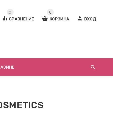
0
0
equalizer
shopping_basket
person
СРАВНЕНИЕ
КОРЗИНА
ВХОД
search
ГАЗИНЕ
OSMETICS