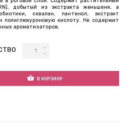
ы в роговой слой. Содержит растительный
RN), добытый из экстракта женьшеня, а
обиотики, сквалан, пантенол, экстракт
и полиглюкуроновую кислоту. Не содержит
нных ароматизаторов.
СТВО
shopping_basket
В КОРЗИНУ