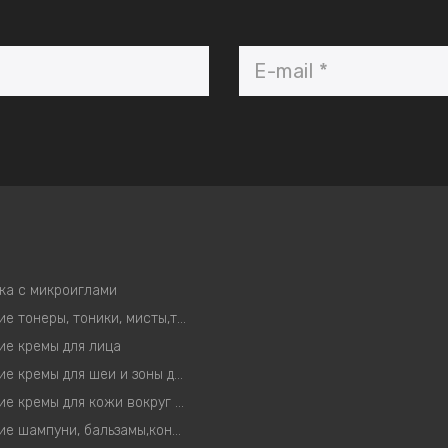
ка с микроиглами
Корейские тонеры, тоники, мисты,тонер-пэды
ие кремы для лица
Корейские кремы для шеи и зоны декольте
Корейские кремы для кожи вокруг глаз
Корейские шампуни, бальзамы,кондиционеры, маски