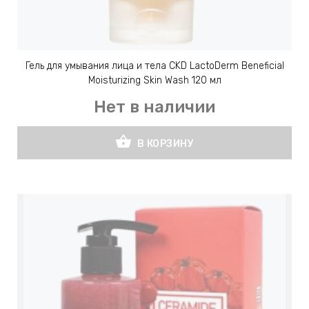
ЕВЫЕ
НЫЕ
Гель для умывания лица и тела CKD LactoDerm Beneficial
Moisturizing Skin Wash 120 мл
Нет в наличии
МАСКИ
shopping_basket
В КОРЗИНУ
СТЫ И
ХИМИЯ
 ТЕЙПЫ
keyboard_arrow_right