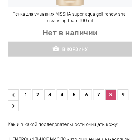
Пенка для умывания MISSHA super aqua gell renew snail
cleansing foam 100 ml
Нет в наличии
shopping_basket
В КОРЗИНУ
1
2
3
4
5
6
7
8
9
Как и в какой последовательности очищать кожу:
1. ГИДРОФИЛЬНОЕ МАСЛО - это очищение на масляной 