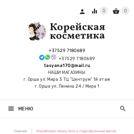
equalizer
shopping_basket
person
0
0
СЫ И
ПОДАРКИ
 С
+37529 7180689
АМИ
+37529 7180689
tasyana170@mail.ru
keyboard_arrow_right
Е
НАШИ МАГАЗИНЫ:
И И
г. Орша ул. Мира 3 ТЦ "Центрум" 1й этаж
ЬНЫЕ
г. Орша ул. Ленина 24 / Мира 1
reorder
search
МЕНЮ
keyboard_arrow_right
 ТОНЕРЫ,
НЕР-ПЭДЫ
Главная
Корейские пенки,гели и гидрофильные масла