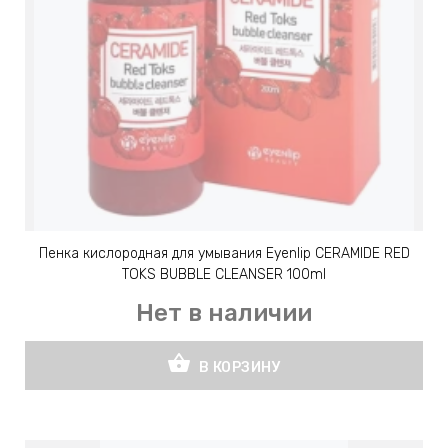
ИН
ДЛЯ
keyboard_arrow_right
ИЯ
keyboard_arrow_right
Пенка кислородная для умывания Eyenlip CERAMIDE RED
TOKS BUBBLE CLEANSER 100ml
Нет в наличии
shopping_basket
В КОРЗИНУ