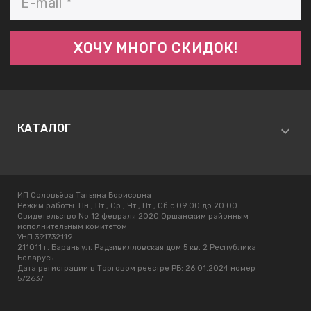
КАТАЛОГ
ИП Соловьёва Татьяна Борисовна
Режим работы:
Пн , Вт , Ср , Чт , Пт , Сб c 09:00 до 20:00
Свидетельство No 12 февраля 2020 Оршанским районным
исполнительным комитетом
УНП 391732119
211011 г. Барань ул. Радзивилловская дом 5 кв. 2 Республика
Беларусь
Дата регистрации в Торговом реестре РБ: 26.01.2024 номер
572637