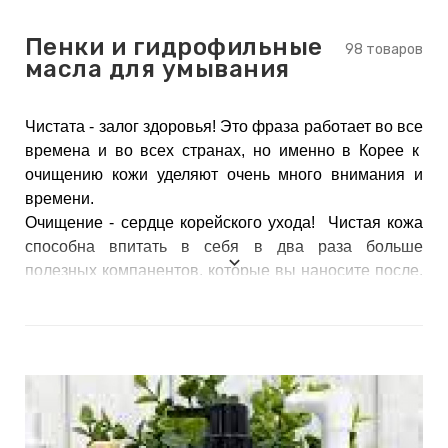
keyboard_arrow_right
Е
Пенки и гидрофильные
,
98 товаров
масла для умывания
keyboard_arrow_right
 КРЕМЫ
Чистата - залог здоровья! Это фраза работает во все
времена и во всех странах, но именно в Корее к
очищению кожи уделяют очень много внимания и
времени.
Е
Очищение - сердце корейского ухода! Чистая кожа
И
способна впитать в себя в два раза больше
полезных компанентов, которые вы наносите после.
Поэтому так важно очищать кожу в два этапа и
 КРЕМЫ
включать по мере необходимости дополнительное
 ЗОНЫ
очищение в виде скрабов, пилингов, скаток и т.д.
Е
ЭНЗИМНЫЕ