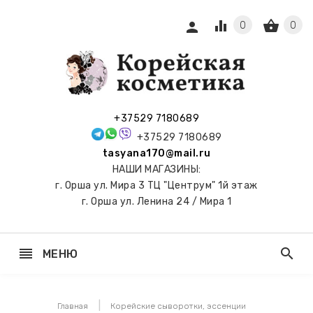
equalizer
shopping_basket
person
0
0
СЫ И
ПОДАРКИ
 С
+37529 7180689
АМИ
+37529 7180689
tasyana170@mail.ru
keyboard_arrow_right
Е
НАШИ МАГАЗИНЫ:
И И
г. Орша ул. Мира 3 ТЦ "Центрум" 1й этаж
ЬНЫЕ
г. Орша ул. Ленина 24 / Мира 1
reorder
search
МЕНЮ
keyboard_arrow_right
 ТОНЕРЫ,
НЕР-ПЭДЫ
Главная
Корейские сыворотки, эссенции