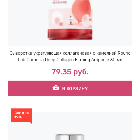
ЕВЫЕ
НЫЕ
МАСКИ
Сыворотка укрепляющая коллагеновая с камелией Round
Lab Сamellia Deep Collagen Firming Ampoule 30 мл
СТЫ И
79.35
руб.
shopping_basket
В КОРЗИНУ
ХИМИЯ
 ТЕЙПЫ
Скидка
19%
keyboard_arrow_right