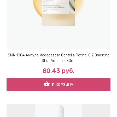
SKIN 1004 Ампула Madagascar Centella Retinol 0.2 Boosting
Shot Ampoule 30ml
80.43
руб.
shopping_basket
В КОРЗИНУ