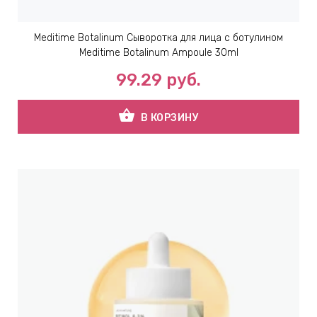
Meditime Botalinum Сыворотка для лица с ботулином
Meditime Botalinum Ampoule 30ml
99.29
руб.
shopping_basket
В КОРЗИНУ