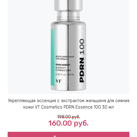
ИН
ДЛЯ
keyboard_arrow_right
ИЯ
keyboard_arrow_right
Укрепляющая эссенция с экстрактом женьшеня для сияния
кожи VT Cosmetics PDRN Essence 100 30 мл
198.00
руб.
160.00
руб.