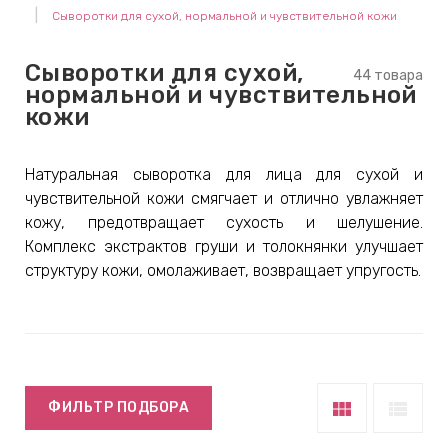
Сыворотки для сухой, нормальной и чувствительной кожи
keyboard_arrow_right
Е
,
Сыворотки для сухой,
44 товара
нормальной и чувствительной
кожи
keyboard_arrow_right
 КРЕМЫ
Натуральная сыворотка для лица для сухой и
чувствительной кожи смягчает и отлично увлажняет
Е
кожу, предотвращает сухость и шелушение.
И
Комплекс экстрактов груши и толокнянки улучшает
структуру кожи, омолаживает, возвращает упругость.
 КРЕМЫ
 ЗОНЫ
view_module
view_list
ФИЛЬТР ПОДБОРА
Е
ЭНЗИМНЫЕ