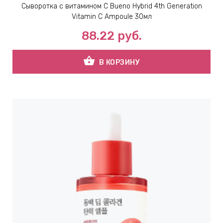
Сыворотка с витамином С Bueno Hybrid 4th Generation
Vitamin C Ampoule 30мл
ВНАЯ
88.22
руб.
А
shopping_basket
В КОРЗИНУ
ЕМЫ,
УДРЫ
ОТ
УБАМИ
ЩИТНЫЕ