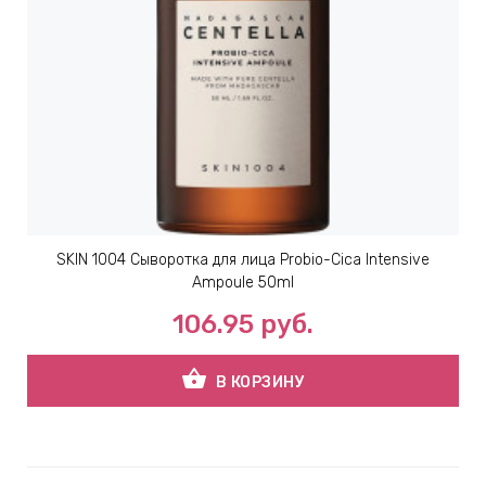
SKIN 1004 Сыворотка для лица Probio-Cica Intensive
Ampoule 50ml
106.95
руб.
shopping_basket
В КОРЗИНУ