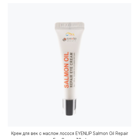
АБЫ ДЛЯ
 КРЕМЫ
ВОКРУГ
 ПАТЧИ
ВОКРУГ
keyboard_arrow_right
Е
,КОНДИЦИОНЕРЫ,
ОНАЛЬНЫЙ
Крем для век с маслом лосося EYENLIP Salmon Oil Repair
ОЛОСАМИ