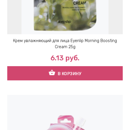
ЕВЫЕ
НЫЕ
Крем увлажняющий для лица Eyenlip Morning Boosting
МАСКИ
Cream 25g
6.13
руб.
СТЫ И
shopping_basket
В КОРЗИНУ
ХИМИЯ
 ТЕЙПЫ
keyboard_arrow_right