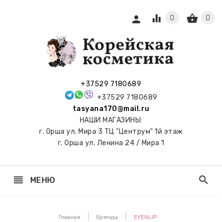
equalizer
shopping_basket
person
0
0
СЫ И
ПОДАРКИ
 С
+37529 7180689
АМИ
+37529 7180689
tasyana170@mail.ru
keyboard_arrow_right
Е
НАШИ МАГАЗИНЫ:
И И
г. Орша ул. Мира 3 ТЦ "Центрум" 1й этаж
ЬНЫЕ
г. Орша ул. Ленина 24 / Мира 1
reorder
search
МЕНЮ
keyboard_arrow_right
 ТОНЕРЫ,
НЕР-ПЭДЫ
Главная
Бренды
EYENLIP