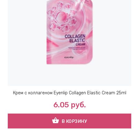
ИН
ДЛЯ
keyboard_arrow_right
ИЯ
keyboard_arrow_right
Крем с коллагеном Eyenlip Collagen Elastic Cream 25ml
6.05
руб.
shopping_basket
В КОРЗИНУ