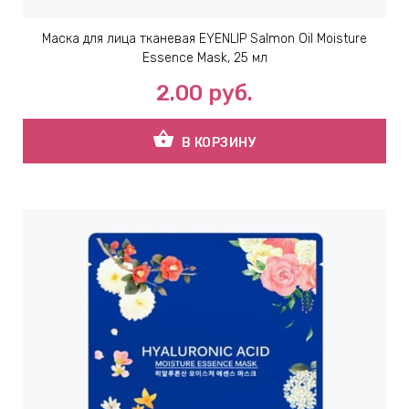
Маска для лица тканевая EYENLIP Salmon Oil Moisture
Essence Mask, 25 мл
2.00
руб.
shopping_basket
В КОРЗИНУ