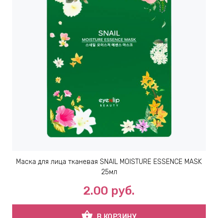
Маска для лица тканевая SNAIL MOISTURE ESSENCE MASK
25мл
2.00
руб.
shopping_basket
В КОРЗИНУ