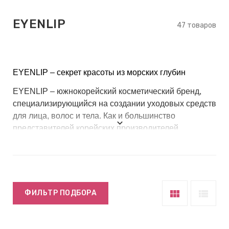
keyboard_arrow_right
Е
EYENLIP
,
47 товаров
keyboard_arrow_right
 КРЕМЫ
EYENLIP
– секрет красоты из морских глубин
EYENLIP
– южнокорейский косметический бренд,
специализирующийся на создании уходовых средств
Е
для лица, волос и тела. Как и большинство
И
представителей корейских производителей,
EYENLIP использует натуральные компоненты,
разрабатывая максимально безопасную и полезную
 КРЕМЫ
продукцию.
 ЗОНЫ
view_module
view_list
ФИЛЬТР ПОДБОРА
Е
ЭНЗИМНЫЕ