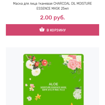
Маска для лица тканевая CHARCOAL OIL MOISTURE
ESSENCE MASK 25мл
2.00
руб.
shopping_basket
В КОРЗИНУ