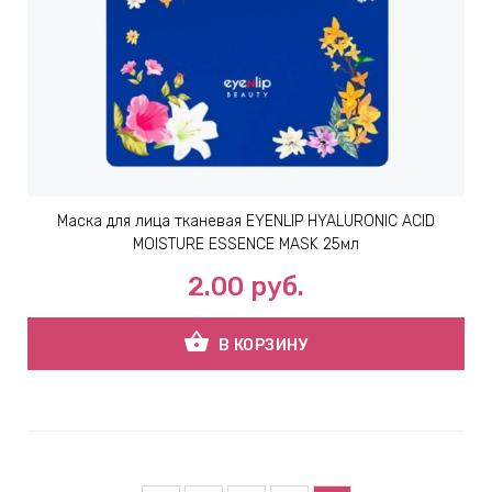
Маска для лица тканевая EYENLIP HYALURONIC ACID
MOISTURE ESSENCE MASK 25мл
2.00
руб.
shopping_basket
В КОРЗИНУ