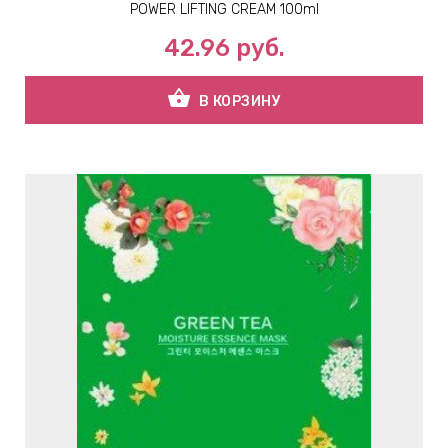
POWER LIFTING CREAM 100ml
42.96
руб.
shopping_basket
В КОРЗИНУ