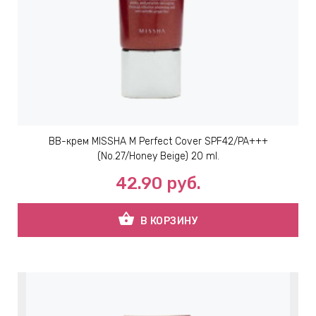
BB-крем MISSHA M Perfect Cover SPF42/PA+++
(No.27/Honey Beige) 20 ml.
42.90
руб.
shopping_basket
В КОРЗИНУ