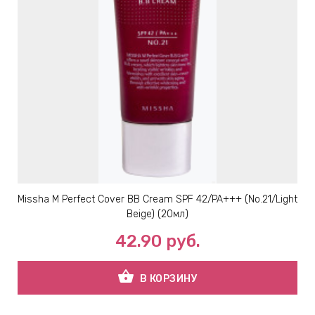
ИН
ДЛЯ
keyboard_arrow_right
ИЯ
keyboard_arrow_right
Missha M Perfect Cover BB Cream SPF 42/PA+++ (No.21/Light
Beige) (20мл)
42.90
руб.
shopping_basket
В КОРЗИНУ