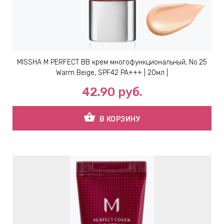
ЕВЫЕ
НЫЕ
MISSHA M PERFECT ВВ крем многофункциональный, No.25
Warm Beige, SPF42 PA+++ | 20мл |
МАСКИ
42.90
руб.
СТЫ И
shopping_basket
В КОРЗИНУ
ХИМИЯ
 ТЕЙПЫ
keyboard_arrow_right