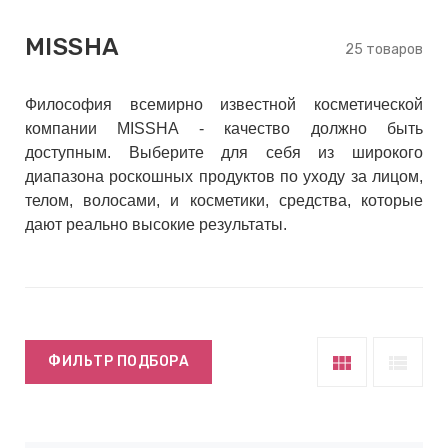
keyboard_arrow_right
Е
MISSHA
,
25 товаров
Философия всемирно известной косметической
keyboard_arrow_right
 КРЕМЫ
компании MISSHA - качество должно быть
доступным. Выберите для себя из широкого
диапазона роскошных продуктов по уходу за лицом,
телом, волосами, и косметики, средства, которые
Е
дают реально высокие результаты.
И
 КРЕМЫ
 ЗОНЫ
view_module
view_list
ФИЛЬТР ПОДБОРА
Е
ЭНЗИМНЫЕ