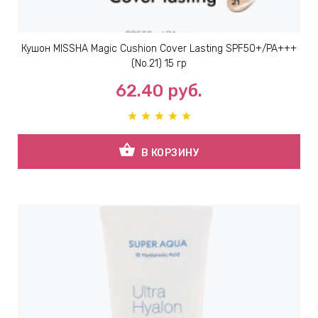
Кушон MISSHA Magic Cushion Cover Lasting SPF50+/PA+++
(No.21) 15 гр
62.40
руб.
shopping_basket
В КОРЗИНУ