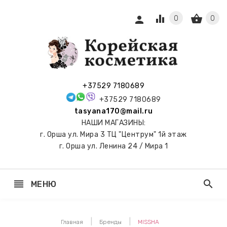
equalizer
shopping_basket
person
0
0
СЫ И
ПОДАРКИ
 С
+37529 7180689
АМИ
+37529 7180689
tasyana170@mail.ru
keyboard_arrow_right
Е
НАШИ МАГАЗИНЫ:
И И
г. Орша ул. Мира 3 ТЦ "Центрум" 1й этаж
ЬНЫЕ
г. Орша ул. Ленина 24 / Мира 1
reorder
search
МЕНЮ
keyboard_arrow_right
 ТОНЕРЫ,
НЕР-ПЭДЫ
Главная
Бренды
MISSHA