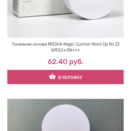
Тональная основа MISSHA Magic Cushion Moist Up No.23
SPF50+/PA+++
62.40
руб.
shopping_basket
В КОРЗИНУ