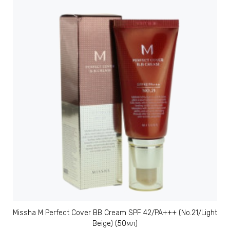
АБЫ ДЛЯ
 КРЕМЫ
ВОКРУГ
 ПАТЧИ
ВОКРУГ
keyboard_arrow_right
Е
,КОНДИЦИОНЕРЫ,
Missha M Perfect Cover BB Cream SPF 42/PA+++ (No.21/Light
ОНАЛЬНЫЙ
Beige) (50мл)
ОЛОСАМИ