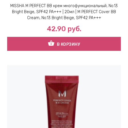
MISSHA M PERFECT ВВ крем многофункциональный, No.13
Bright Beige, SPF42 PA+++ | 20мл | M PERFECT Cover BB
Cream, No.13 Bright Beige, SPF42 PA+++
42.90
руб.
shopping_basket
В КОРЗИНУ