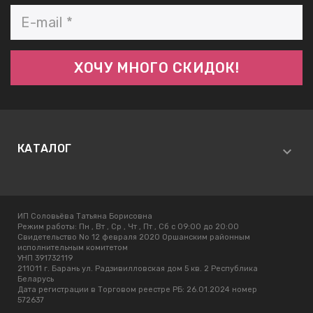
КАТАЛОГ
ИП Соловьёва Татьяна Борисовна
Режим работы:
Пн , Вт , Ср , Чт , Пт , Сб c 09:00 до 20:00
Свидетельство No 12 февраля 2020 Оршанским районным
исполнительным комитетом
УНП 391732119
211011 г. Барань ул. Радзивилловская дом 5 кв. 2 Республика
Беларусь
Дата регистрации в Торговом реестре РБ: 26.01.2024 номер
572637