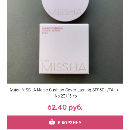
Кушон MISSHA Magic Cushion Cover Lasting SPF50+/PA+++
(No.23) 15 гр
62.40
руб.
shopping_basket
В КОРЗИНУ