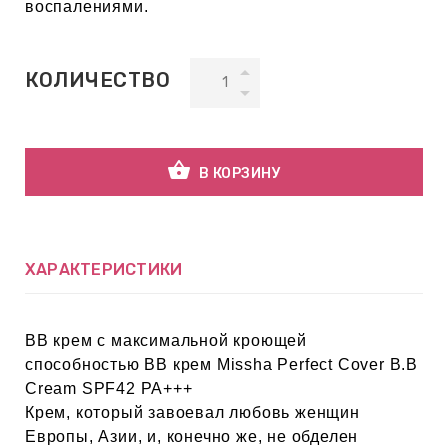
воспалениями.
ВНАЯ
КОЛИЧЕСТВО
А
ЕМЫ,
УДРЫ
shopping_basket
В КОРЗИНУ
ОТ
ХАРАКТЕРИСТИКИ
УБАМИ
ВВ крем с максимальной кроющей
способностью ВВ крем Missha Perfect Cover B.B
ЩИТНЫЕ
Cream SPF42 PA+++
Крем, который завоевал любовь женщин
Европы, Азии, и, конечно же, не обделен