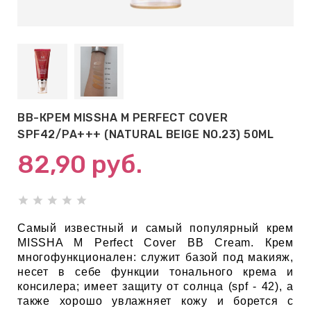
АБЫ ДЛЯ
 КРЕМЫ
ВОКРУГ
ВВ-КРЕМ MISSHA M PERFECT COVER
 ПАТЧИ
SPF42/PA+++ (NATURAL BEIGE NO.23) 50ML
ВОКРУГ
82,90
руб.
keyboard_arrow_right
Е
Самый известный и самый популярный крем
,КОНДИЦИОНЕРЫ,
MISSHA M Perfect Cover BB Cream. Крем
многофункционален: служит базой под макияж,
несет в себе функции тонального крема и
консилера; имеет защиту от солнца (spf - 42), а
ОНАЛЬНЫЙ
также хорошо увлажняет кожу и борется с
ОЛОСАМИ