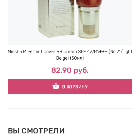
Missha M Perfect Cover BB Cream SPF 42/PA+++ (No.21/Light
Beige) (50мл)
82.90
руб.
shopping_basket
В КОРЗИНУ
ВЫ СМОТРЕЛИ