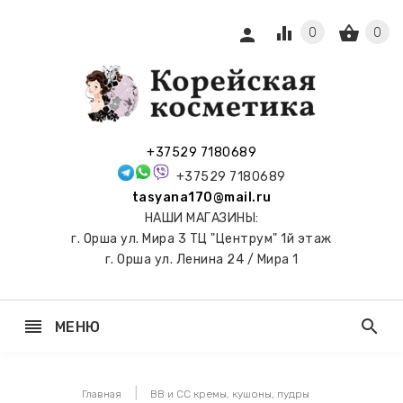
equalizer
shopping_basket
person
0
0
СЫ И
ПОДАРКИ
 С
+37529 7180689
АМИ
+37529 7180689
tasyana170@mail.ru
keyboard_arrow_right
Е
НАШИ МАГАЗИНЫ:
И И
г. Орша ул. Мира 3 ТЦ "Центрум" 1й этаж
ЬНЫЕ
г. Орша ул. Ленина 24 / Мира 1
reorder
search
МЕНЮ
keyboard_arrow_right
 ТОНЕРЫ,
НЕР-ПЭДЫ
Главная
ВВ и СС кремы, кушоны, пудры