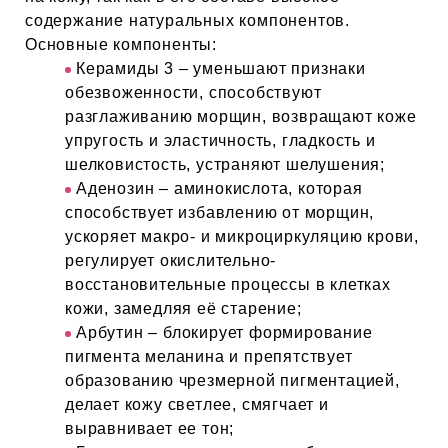
ИН
содержание натуральных компонентов.
Основные компоненты:
ДЛЯ
Керамиды 3 – уменьшают признаки
обезвоженности, способствуют
разглаживанию морщин, возвращают коже
упругость и эластичность, гладкость и
keyboard_arrow_right
ИЯ
шелковистость, устраняют шелушения;
Аденозин – аминокислота, которая
способствует избавлению от морщин,
ускоряет макро- и микроциркуляцию крови,
keyboard_arrow_right
регулирует окислительно-
восстановительные процессы в клетках
кожи, замедляя её старение;
Арбутин – блокирует формирование
пигмента меланина и препятствует
образованию чрезмерной пигментацией,
делает кожу светлее, смягчает и
выравнивает ее тон;