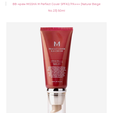
ВВ-крем MISSHA M Perfect Cover SPF42/PA+++ (Natural Beige
keyboard_arrow_right
Е
No.23) 50ml
,
keyboard_arrow_right
 КРЕМЫ
Е
И
 КРЕМЫ
 ЗОНЫ
Е
ЭНЗИМНЫЕ