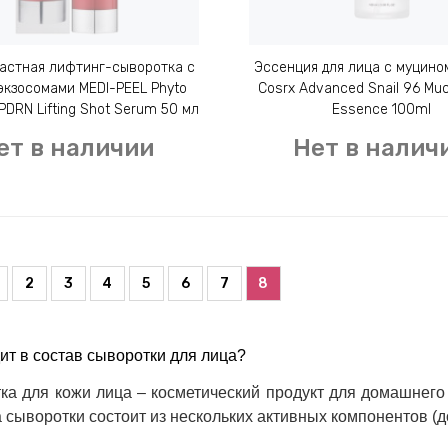
астная лифтинг-сыворотка с
Эссенция для лица с муцином
экзосомами MEDI-PEEL Phyto
Cosrx Advanced Snail 96 Mu
DRN Lifting Shot Serum 50 мл
Essence 100ml
ет в наличии
Нет в налич
2
3
4
5
6
7
8
ит в состав сыворотки для лица?
ка для кожи лица – косметический продукт для домашнего 
сыворотки состоит из нескольких активных компонентов (д