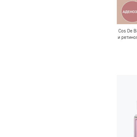
Cos De B
и ретинол