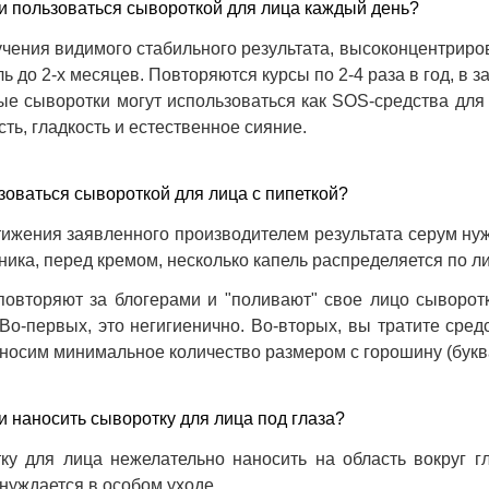
и пользоваться сывороткой для лица каждый день?
чения видимого стабильного результата, высоконцентриро
ль до 2-х месяцев. Повторяются курсы по 2-4 раза в год, в 
ые сыворотки могут использоваться как SOS-средства для
сть, гладкость и естественное сияние.
зоваться сывороткой для лица с пипеткой?
тижения заявленного производителем результата серум ну
ника, перед кремом, несколько капель распределяется по л
повторяют за блогерами и "поливают" свое лицо сыворотк
Во-первых, это негигиенично. Во-вторых, вы тратите сре
носим минимальное количество размером с горошину (буква
 наносить сыворотку для лица под глаза?
ку для лица нежелательно наносить на область вокруг гл
нуждается в особом уходе.