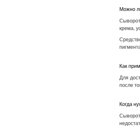
Можно л
Сыворот
крема, у
Средств
пигмента
Как прим
Для дос
после то
Когда ну
Сыворот
недостат