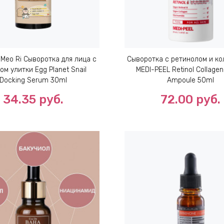
 Meo Ri Сыворотка для лица с
Сыворотка с ретинолом и к
ом улитки Egg Planet Snail
MEDI-PEEL Retinol Collagen 
Docking Serum 30ml
Ampoule 50ml
34.35
руб.
72.00
руб.