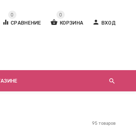
0
0
equalizer
shopping_basket
person
СРАВНЕНИЕ
КОРЗИНА
ВХОД
search
ГАЗИНЕ
95 товаров