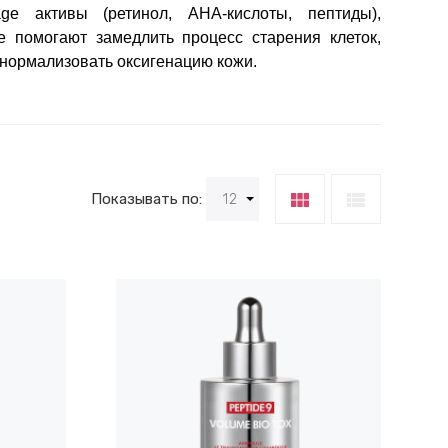
ge активы (ретинол, AHA-кислоты, пептиды),
помогают замедлить процесс старения клеток,
 нормализовать оксигенацию кожи.
view_module
view_list
Показывать по:
12