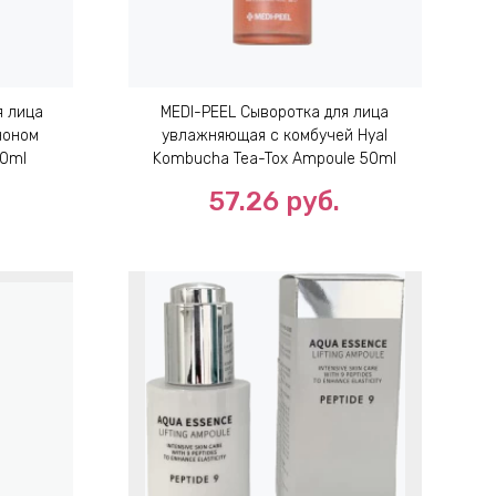
я лица
MEDI-PEEL Сыворотка для лица
ноном
увлажняющая с комбучей Hyal
10ml
Kombucha Tea-Tox Ampoule 50ml
57.26
руб.