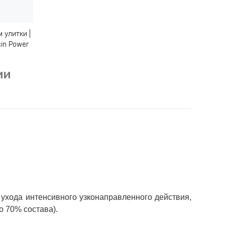
 улитки |
cin Power
ии
ухода интенсивного узконаправленного действия,
о 70% состава).