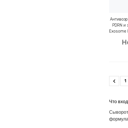
Антивозр
PDRN и 
Exosome P
Н
1
Что вход
Сыворот
формула 