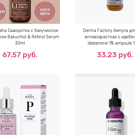
aha Сыворотка с бакучиолом
Derma Factory Ампула дл
ом Bakuchiol & Retinol Serum
антивозрастная с идебе
30ml
Idebenone 1% ampoule 
67.57
руб.
33.23
руб.