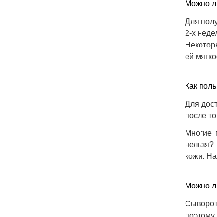
Можно л
Для полу
2-х неде
Некотор
ей мягко
Как поль
Для дос
после то
Многие 
нельзя? 
кожи. На
Можно ли
Сыворот
поэтому 