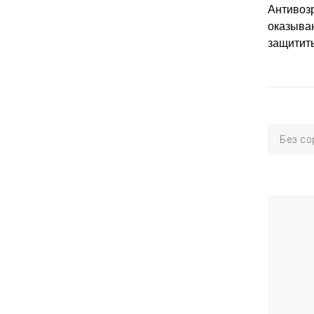
Антивоз
оказыва
защитить
Без со