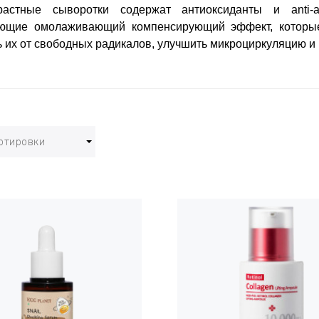
растные сыворотки содержат антиоксиданты и anti-a
ющие омолаживающий компенсирующий эффект, которые 
 их от свободных радикалов, улучшить микроциркуляцию и
ртировки