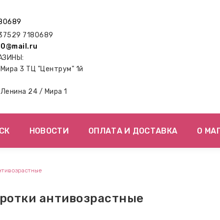
80689
7529 7180689
0@mail.ru
АЗИНЫ:
. Мира 3 ТЦ "Центрум" 1й
. Ленина 24 / Мира 1
СК
НОВОСТИ
ОПЛАТА И ДОСТАВКА
О МА
нтивозрастные
ротки антивозрастные