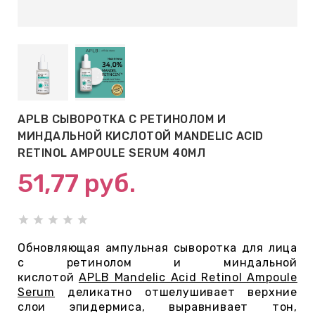
АБЫ ДЛЯ
 КРЕМЫ
ВОКРУГ
APLB СЫВОРОТКА С РЕТИНОЛОМ И
 ПАТЧИ
МИНДАЛЬНОЙ КИСЛОТОЙ MANDELIC ACID
ВОКРУГ
RETINOL AMPOULE SERUM 40МЛ
51,77
руб.
keyboard_arrow_right
Е
,КОНДИЦИОНЕРЫ,
Обновляющая ампульная сыворотка для лица
с ретинолом и миндальной
кислотой
APLB Mandelic Acid Retinol Ampoule
Serum
деликатно отшелушивает верхние
ОНАЛЬНЫЙ
слои эпидермиса, выравнивает тон,
ОЛОСАМИ