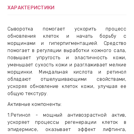
ЕВЫЕ
ХАРАКТЕРИСТИКИ
НЫЕ
Сыворотка помогает ускорить процесс
обновления клеток и начать борьбу с
морщинами и гиперпигментацией. Средство
МАСКИ
помогает в регуляции выработки кожного сала,
повышает упругость и эластичность кожи,
СТЫ И
уменьшает сухость кожи и разглаживает мелкие
морщинки. Миндальная кислота и ретинол
обладают отшелушивающими свойствами,
ускоряя обновление клеток кожи, улучшая ее
ХИМИЯ
общую текстуру.
 ТЕЙПЫ
Активные компоненты:
1.Ретинол - мощный антивозрастной актив,
keyboard_arrow_right
ускоряет процессы регенерации клеток в
эпидермисе, оказывает эффект лифтинга,