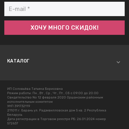
КАТАЛОГ
ИП Соловьёва Татьяна Борисовна
Режим работы:
Пн , Вт , Ср , Чт , Пт , Сб c 09:00 до 20:00
Свидетельство No 12 февраля 2020 Оршанским районным
исполнительным комитетом
УНП 391732119
211011 г. Барань ул. Радзивилловская дом 5 кв. 2 Республика
Беларусь
Дата регистрации в Торговом реестре РБ: 26.01.2024 номер
572637