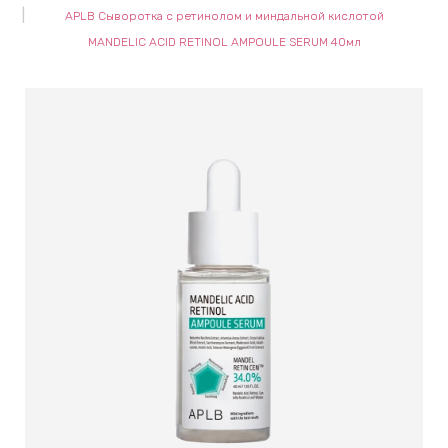
APLB Сыворотка с ретинолом и миндальной кислотой
keyboard_arrow_right
Е
MANDELIC ACID RETINOL AMPOULE SERUM 40мл
,
keyboard_arrow_right
 КРЕМЫ
Е
И
 КРЕМЫ
 ЗОНЫ
Е
ЭНЗИМНЫЕ