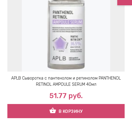
APLB Сыворотка с пантенолом и ретинолом PANTHENOL
RETINOL AMPOULE SERUM 40мл
51.77
руб.
shopping_basket
В КОРЗИНУ