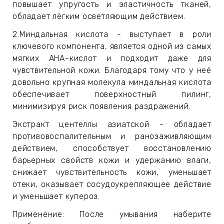
повышает упругость и эластичность тканей,
ИН
обладает лёгким осветляющим действием.
ДЛЯ
2.Миндальная кислота - выступает в роли
ключевого компонента, является одной из самых
мягких AHA-кислот и подходит даже для
чувствительной кожи. Благодаря тому что у неё
keyboard_arrow_right
ИЯ
довольно крупная молекула миндальная кислота
обеспечивает поверхностный пилинг,
минимизируя риск появления раздражений.
Экстракт центеллы азиатской - обладает
keyboard_arrow_right
противовоспалительным и ранозаживляющим
действием, способствует восстановлению
барьерных свойств кожи и удержанию влаги,
снижает чувствительность кожи, уменьшает
отеки, оказывает сосудоукрепляющее действие
и уменьшает купероз.
Применение: После умывания наберите