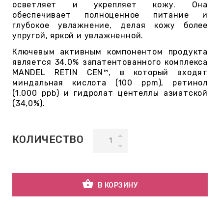
осветляет и укрепляет кожу. Она
обеспечивает полноценное питание и
глубокое увлажнение, делая кожу более
ВНАЯ
упругой, яркой и увлажненной.
А
Ключевым активным компонентом продукта
является 34,0% запатентованного комплекса
ЕМЫ,
MANDEL RETIN CEN™, в который входят
УДРЫ
миндальная кислота (100 ppm), ретинол
(1,000 ppb) и гидролат центеллы азиатской
(34,0%).
ОТ
КОЛИЧЕСТВО
УБАМИ
ЩИТНЫЕ
shopping_basket
В КОРЗИНУ