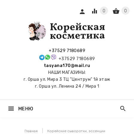
equalizer
shopping_basket
person
0
0
СЫ И
ПОДАРКИ
 С
+37529 7180689
АМИ
+37529 7180689
tasyana170@mail.ru
keyboard_arrow_right
Е
НАШИ МАГАЗИНЫ:
И И
г. Орша ул. Мира 3 ТЦ "Центрум" 1й этаж
ЬНЫЕ
г. Орша ул. Ленина 24 / Мира 1
reorder
search
МЕНЮ
keyboard_arrow_right
 ТОНЕРЫ,
НЕР-ПЭДЫ
Главная
Корейские сыворотки, эссенции