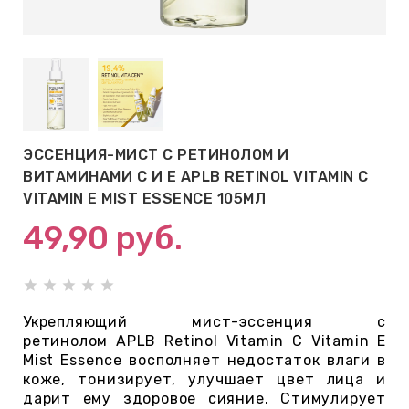
АБЫ ДЛЯ
 КРЕМЫ
ВОКРУГ
ЭССЕНЦИЯ-МИСТ С РЕТИНОЛОМ И
 ПАТЧИ
ВИТАМИНАМИ С И Е APLB RETINOL VITAMIN C
ВОКРУГ
VITAMIN E MIST ESSENCE 105МЛ
49,90
руб.
keyboard_arrow_right
Е
,КОНДИЦИОНЕРЫ,
Укрепляющий мист-эссенция с
ретинолом APLB Retinol Vitamin C Vitamin E
Mist Essence восполняет недостаток влаги в
коже, тонизирует, улучшает цвет лица и
ОНАЛЬНЫЙ
дарит ему здоровое сияние. Стимулирует
ОЛОСАМИ