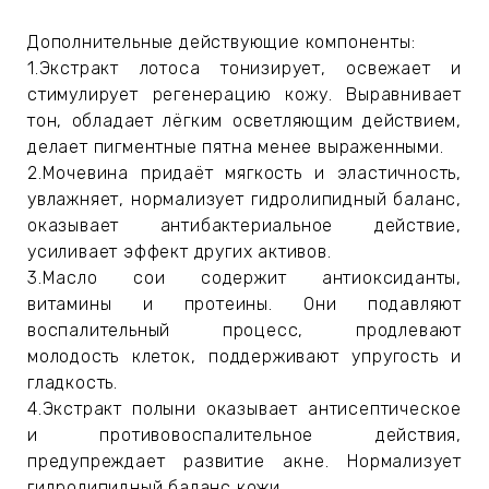
ИН
Дополнительные действующие компоненты:
1.Экстракт лотоса тонизирует, освежает и
ДЛЯ
стимулирует регенерацию кожу. Выравнивает
тон, обладает лёгким осветляющим действием,
делает пигментные пятна менее выраженными.
keyboard_arrow_right
ИЯ
2.Мочевина придаёт мягкость и эластичность,
увлажняет, нормализует гидролипидный баланс,
оказывает антибактериальное действие,
усиливает эффект других активов.
keyboard_arrow_right
3.Масло сои содержит антиоксиданты,
витамины и протеины. Они подавляют
воспалительный процесс, продлевают
молодость клеток, поддерживают упругость и
гладкость.
4.Экстракт полыни оказывает антисептическое
и противовоспалительное действия,
предупреждает развитие акне. Нормализует
гидролипидный баланс кожи.