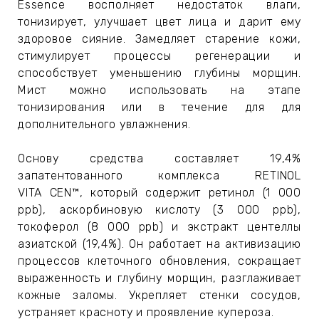
ЕВЫЕ
Essence
восполняет недостаток влаги,
тонизирует, улучшает цвет лица и дарит ему
здоровое сияние. Замедляет старение кожи,
стимулирует процессы регенерации и
НЫЕ
способствует уменьшению глубины морщин.
Мист можно использовать на этапе
тонизирования или в течение для для
МАСКИ
дополнительного увлажнения.
СТЫ И
Основу средства составляет 19,4%
запатентованного комплекса RETINOL
VITA CEN™, который содержит ретинол (1 000
ХИМИЯ
ppb), аскорбиновую кислоту (3 000 ppb),
токоферол (8 000 ppb) и экстракт центеллы
азиатской (19,4%). Он работает на активизацию
 ТЕЙПЫ
процессов клеточного обновления, сокращает
выраженность и глубину морщин, разглаживает
keyboard_arrow_right
кожные заломы. Укрепляет стенки сосудов,
устраняет красноту и проявление купероза.