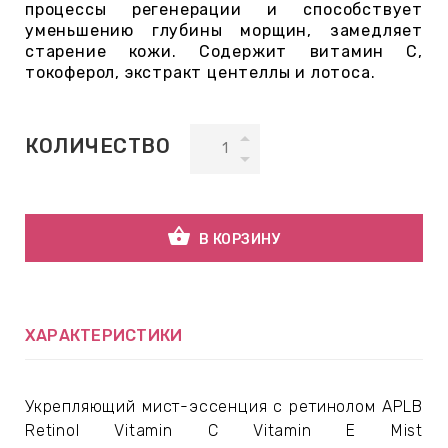
процессы регенерации и способствует
уменьшению глубины морщин, замедляет
старение кожи. Содержит витамин С,
ВНАЯ
токоферол, экстракт центеллы и лотоса.
А
ЕМЫ,
КОЛИЧЕСТВО
УДРЫ
shopping_basket
ОТ
В КОРЗИНУ
УБАМИ
ХАРАКТЕРИСТИКИ
ЩИТНЫЕ
Укрепляющий мист-эссенция с ретинолом
APLB
Retinol Vitamin C Vitamin E Mist