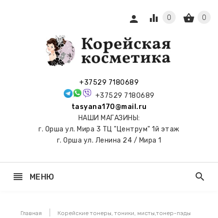
equalizer
shopping_basket
person
0
0
СЫ И
ПОДАРКИ
 С
+37529 7180689
АМИ
+37529 7180689
tasyana170@mail.ru
keyboard_arrow_right
Е
НАШИ МАГАЗИНЫ:
И И
г. Орша ул. Мира 3 ТЦ "Центрум" 1й этаж
ЬНЫЕ
г. Орша ул. Ленина 24 / Мира 1
reorder
search
МЕНЮ
keyboard_arrow_right
 ТОНЕРЫ,
НЕР-ПЭДЫ
Главная
Корейские тонеры, тоники, мисты,тонер-пэды