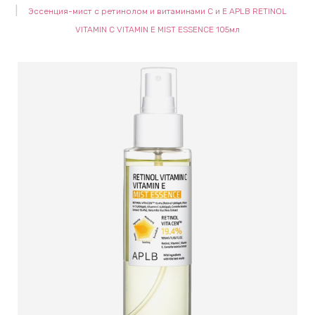
Эссенция-мист с ретинолом и витаминами С и Е APLB RETINOL
keyboard_arrow_right
Е
VITAMIN C VITAMIN E MIST ESSENCE 105мл
,
keyboard_arrow_right
 КРЕМЫ
Е
И
 КРЕМЫ
 ЗОНЫ
Е
ЭНЗИМНЫЕ