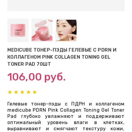
АБЫ ДЛЯ
 КРЕМЫ
ВОКРУГ
MEDICUBE ТОНЕР-ПЭДЫ ГЕЛЕВЫЕ С PDRN И
 ПАТЧИ
КОЛЛАГЕНОМ PINK COLLAGEN TONING GEL
ВОКРУГ
TONER PAD 70ШТ
106,00
руб.
keyboard_arrow_right
Е
,КОНДИЦИОНЕРЫ,
Гелевые тонер-пэды с ПДРН и коллагеном
medicube PDRN Pink Collagen Toning Gel Toner
Pad глубоко увлажняют и поддерживают
оптимальный уровень влаги в клетках,
ОНАЛЬНЫЙ
выравнивают и смягчают текстуру кожи,
ОЛОСАМИ