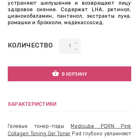
устраняют шелушение и возвращают лицу
здоровое сияние. Содержат LHA, ретинол,
цианокобаламин, пантенол, экстракты лука,
ВНАЯ
ромашки и брокколи, мадекассосид.
А
ЕМЫ,
КОЛИЧЕСТВО
УДРЫ
shopping_basket
ОТ
В КОРЗИНУ
УБАМИ
ХАРАКТЕРИСТИКИ
ЩИТНЫЕ
Гелевые тонер-пэды
M
edicube
PDRN Pink
Collagen Toning Gel Toner
Pad глубоко увлажняют