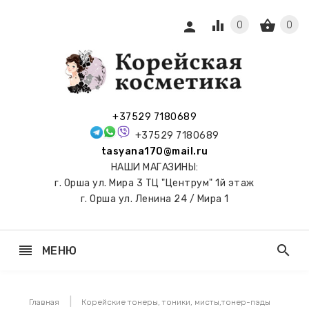
equalizer
shopping_basket
person
0
0
СЫ И
ПОДАРКИ
 С
+37529 7180689
АМИ
+37529 7180689
tasyana170@mail.ru
keyboard_arrow_right
Е
НАШИ МАГАЗИНЫ:
И И
г. Орша ул. Мира 3 ТЦ "Центрум" 1й этаж
ЬНЫЕ
г. Орша ул. Ленина 24 / Мира 1
reorder
search
МЕНЮ
keyboard_arrow_right
 ТОНЕРЫ,
НЕР-ПЭДЫ
Главная
Корейские тонеры, тоники, мисты,тонер-пэды