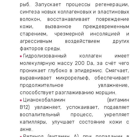
ИН
рыб. Запускает процессы регенерации,
синтеза новых коллагеновых и эластиновых
волокон, восстанавливает повреждение
ДЛЯ
кожи, вызванное преждевременным
старением, чрезмерной инсоляцией и
агрессивным воздействием других
keyboard_arrow_right
ИЯ
факторов среды.
Гидролизованный коллаген имеет
молекулярную массу 200 Da, за счёт чего
проникает глубоко в эпидермис. Смягчает,
keyboard_arrow_right
выравнивает микрорельеф, обеспечивает
продолжительное увлажнение,
способствует разглаживанию морщин.
Цианокобаламин (витамин
B12) увлажняет, успокаивает, подавляет
воспалительный процесс, укрепляет
капилляры, улучшает состояние кожи с
акне.
Ретинол (витамин A) при попадании в