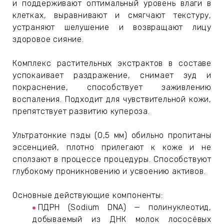
ЕВЫЕ
и поддерживают оптимальный уровень влаги в
клетках, выравнивают и смягчают текстуру,
устраняют шелушение и возвращают лицу
здоровое сияние.
НЫЕ
Комплекс растительных экстрактов в составе
успокаивает раздражение, снимает зуд и
МАСКИ
покраснение, способствует заживлению
воспаления. Подходит для чувствительной кожи,
СТЫ И
препятствует развитию купероза.
Ультратонкие пэды (0,5 мм) обильно пропитаны
ХИМИЯ
эссенцией, плотно прилегают к коже и не
сползают в процессе процедуры. Способствуют
глубокому проникновению и усвоению активов.
 ТЕЙПЫ
Основные действующие компоненты:
keyboard_arrow_right
ПДРН (Sodium DNA) — полинуклеотид,
добываемый из ДНК молок лососёвых