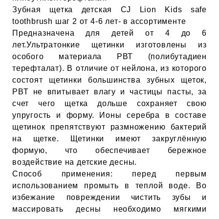
ЕВЫЕ
Зубная щетка детская CJ Lion Kids safe
toothbrush шаг 2 от 4-6 лет- в ассортименте
Предназначена для детей от 4 до 6
НЫЕ
лет.Ультратонкие щетинки изготовлены из
особого материала РВТ (полибутадиен
терефталат). В отличие от нейлона, из которого
МАСКИ
состоят щетинки большинства зубных щеток,
РВТ не впитывает влагу и частицы пасты, за
счет чего щетка дольше сохраняет свою
СТЫ И
упругость и форму. Ионы серебра в составе
щетинок препятствуют размножению бактерий
на щетке. Щетинки имеют закруглённую
ХИМИЯ
формую, что обеспечивает бережное
воздействие на детские десны.
 ТЕЙПЫ
Способ применения: перед первым
использованием промыть в теплой воде. Во
keyboard_arrow_right
избежание повреждении чистить зубы и
массировать десны необходимо мягкими