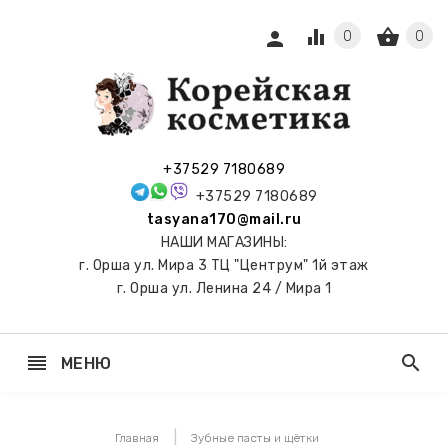
equalizer
shopping_basket
person
0
0
СЫ И
ПОДАРКИ
 С
+37529 7180689
АМИ
+37529 7180689
tasyana170@mail.ru
keyboard_arrow_right
Е
НАШИ МАГАЗИНЫ:
И И
г. Орша ул. Мира 3 ТЦ "Центрум" 1й этаж
ЬНЫЕ
г. Орша ул. Ленина 24 / Мира 1
reorder
search
МЕНЮ
keyboard_arrow_right
 ТОНЕРЫ,
НЕР-ПЭДЫ
Главная
Зубные пасты и щётки