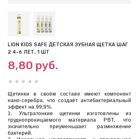
АБЫ ДЛЯ
 КРЕМЫ
ВОКРУГ
LION KIDS SAFE ДЕТСКАЯ ЗУБНАЯ ЩЕТКА ШАГ
2 4-6 ЛЕТ, 1 ШТ
 ПАТЧИ
8,80
руб.
ВОКРУГ
keyboard_arrow_right
Е
Щетинки в своём составе имеют компонент
нано-серебра, что создаёт антибактериальный
,КОНДИЦИОНЕРЫ,
эффект на 99,9%.
1. Ультратонкие щетинки изготовлены из
труднопроницаемого материала PBT, что
значительно приуменьшает размножение
ОНАЛЬНЫЙ
бактерий.
ОЛОСАМИ