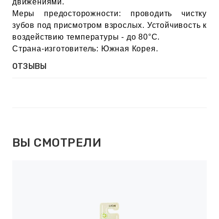
движениями.
ИН
Меры предосторожности: проводить чистку
зубов под присмотром взрослых. Устойчивость к
ДЛЯ
воздействию температуры - до 80°С.
Страна-изготовитель: Южная Корея.
ОТЗЫВЫ
keyboard_arrow_right
ИЯ
keyboard_arrow_right
ВЫ СМОТРЕЛИ