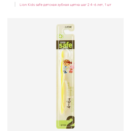
Lion Kids safe детская зубная щетка шаг 2 4-6 лет, 1 шт
keyboard_arrow_right
Е
,
keyboard_arrow_right
 КРЕМЫ
Е
И
 КРЕМЫ
 ЗОНЫ
Е
ЭНЗИМНЫЕ