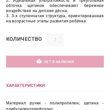
2. Идеальная ультратонкость и треугольная
обточка щетинок обеспечивают бережное
воздействие на детские дёсна.
ВНАЯ
3. 3-х ступенчатая структура, ориентированная
А
на возрастные этапы развития ребёнка
ЕМЫ,
КОЛИЧЕСТВО
УДРЫ
ОТ
shopping_basket
НЕТ В НАЛИЧИИ
УБАМИ
ХАРАКТЕРИСТИКИ
ЩИТНЫЕ
Материал ручки - полипропилен; щетина -
плибутилентерефталат.