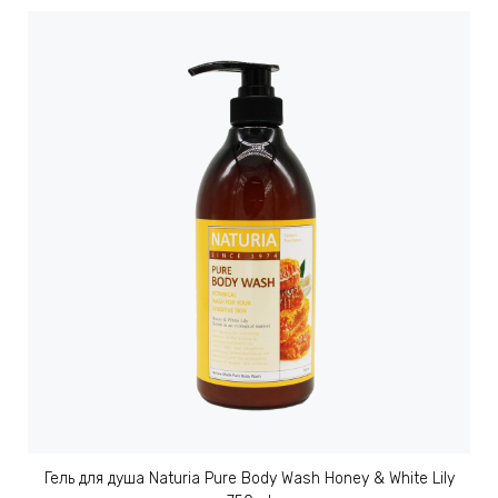
АБЫ ДЛЯ
 КРЕМЫ
ВОКРУГ
 ПАТЧИ
ВОКРУГ
keyboard_arrow_right
Е
,КОНДИЦИОНЕРЫ,
ОНАЛЬНЫЙ
Гель для душа Naturia Pure Body Wash Honey & White Lily
ОЛОСАМИ