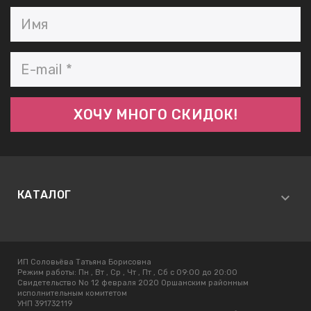
КАТАЛОГ
ИП Соловьёва Татьяна Борисовна
Режим работы:
Пн , Вт , Ср , Чт , Пт , Сб c 09:00 до 20:00
Свидетельство No 12 февраля 2020 Оршанским районным
исполнительным комитетом
УНП 391732119