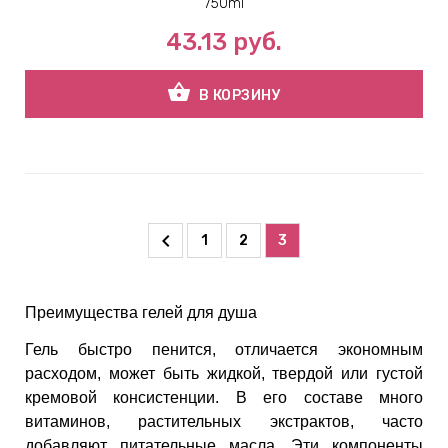
750ml
43.13
руб.
ВНАЯ
А
shopping_basket
В КОРЗИНУ
ЕМЫ,
УДРЫ
ОТ
1
2
3
Преимущества гелей для душа
УБАМИ
Гель быстро пенится, отличается экономным
ЩИТНЫЕ
расходом, может быть жидкой, твердой или густой
кремовой консистенции. В его составе много
витаминов, растительных экстрактов, часто
добавляют питательные масла. Эти компоненты