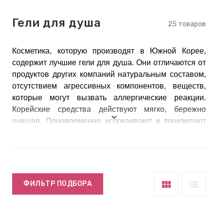
keyboard_arrow_right
Е
Гели для душа
,
25 товаров
Косметика, которую производят в Южной Корее,
keyboard_arrow_right
 КРЕМЫ
содержит лучшие гели для душа. Они отличаются от
продуктов других компаний натуральным составом,
отсутствием агрессивных компонентов, веществ,
которые могут вызвать аллергические реакции.
Е
Корейские средства действуют мягко, бережно
И
очищая. Одновременно успокаивают и тонизируют
ее.
 КРЕМЫ
 ЗОНЫ
view_module
view_list
ФИЛЬТР ПОДБОРА
Е
ЭНЗИМНЫЕ