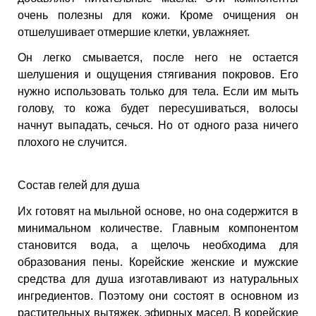
ЕВЫЕ
очень полезны для кожи. Кроме очищения он
отшелушивает отмершие клетки, увлажняет.
НЫЕ
Он легко смывается, после него не остается
шелушения и ощущения стягивания покровов. Его
нужно использовать только для тела. Если им мыть
голову, то кожа будет пересушиваться, волосы
МАСКИ
начнут выпадать, сечься. Но от одного раза ничего
плохого не случится.
СТЫ И
Состав гелей для душа
ХИМИЯ
Их готовят на мыльной основе, но она содержится в
минимальном количестве. Главным компонентом
 ТЕЙПЫ
становится вода, а щелочь необходима для
образования пены. Корейские женские и мужские
средства для душа изготавливают из натуральных
keyboard_arrow_right
ингредиентов. Поэтому они состоят в основном из
растительных вытяжек, эфирных масел. В корейские