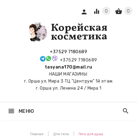
equalizer
shopping_basket
person
0
0
СЫ И
ПОДАРКИ
 С
+37529 7180689
АМИ
+37529 7180689
tasyana170@mail.ru
keyboard_arrow_right
Е
НАШИ МАГАЗИНЫ:
И И
г. Орша ул. Мира 3 ТЦ "Центрум" 1й этаж
ЬНЫЕ
г. Орша ул. Ленина 24 / Мира 1
reorder
search
МЕНЮ
keyboard_arrow_right
 ТОНЕРЫ,
НЕР-ПЭДЫ
Главная
Для тела
Гели для душа