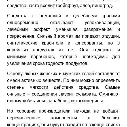
ИН
средства часто входит грейпфрут, алоэ, виноград.
Средства с ромашкой и целебными травами
ДЛЯ
одновременно оказывают успокаивающий,
лечебный эффект, уменьшая раздражение и
покраснение. Сильный аромат им придают отдушки,
keyboard_arrow_right
ИЯ
синтетические красители и консерванты, но в
корейских продуктах их нет. Они содержат и
минимум парабенов, которые необходимы для
увеличения срока годности продуктов.
keyboard_arrow_right
Основу любых женских и мужских гелей составляют
смеси активных веществ. По ним можно определить
степень мягкости действия средства. Самые
сильные – соединения лаурит сульфата. Смягчают
формулу бетаины, парабены, кокоглицерины.
Но хорошие производители никогда не добавят
перечисленные компоненты в больших
концентрациях, они будут находиться в конце списка