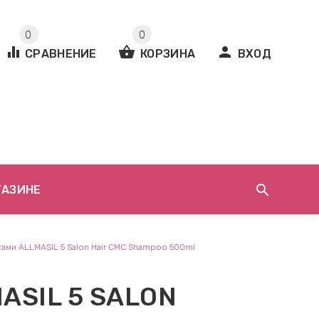
0
0
equalizer
shopping_basket
person
СРАВНЕНИЕ
КОРЗИНА
ВХОД
search
ГАЗИНЕ
тами ALLMASIL 5 Salon Hair CMC Shampoo 500ml
ASIL 5 SALON