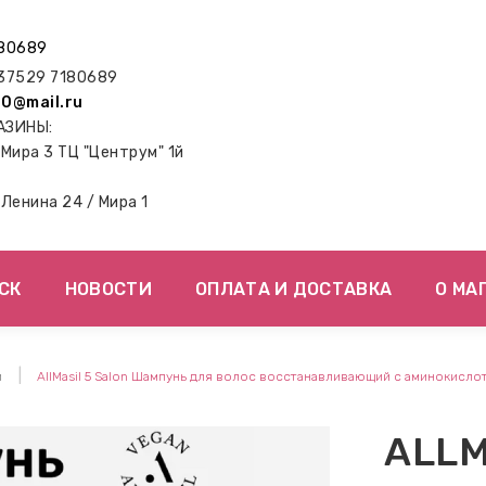
80689
7529 7180689
0@mail.ru
АЗИНЫ:
. Мира 3 ТЦ "Центрум" 1й
. Ленина 24 / Мира 1
СК
НОВОСТИ
ОПЛАТА И ДОСТАВКА
О МА
и
AllMasil 5 Salon Шампунь для волос восстанавливающий с аминокисло
ALLM