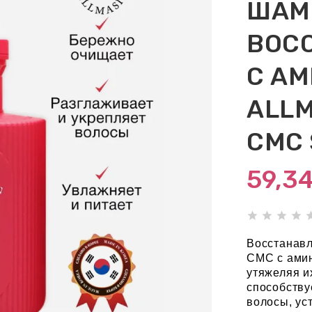
ШАМ
ВОС
С А
ALLM
CMC
59,3
Восстанав
CMC
с амин
утяжеляя и
способству
волосы, ус