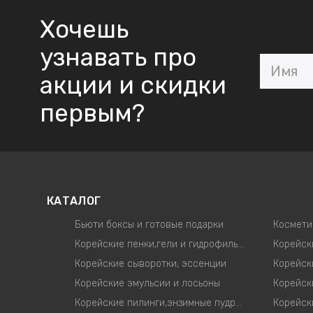
Хочешь
узнавать про
акции и скидки
первым?
КАТАЛОГ
Бьюти боксы и готовые подарки
Космети
Корейские пенки,гели и гидрофильные масла
Корейские сыворотки, эссенции
Корейск
Корейские эмульсии и лосьоны
Корейские пилинги,энзимные пудры,скрабы для лица