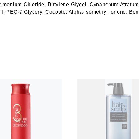
ltrimonium Chloride, Butylene Glycol, Cynanchum Atratu
Oil, PEG-7 Glyceryl Cocoate, Alpha-Isomethyl Ionone, Ben