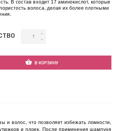
сть. В состав входит 17 аминокислот, которые
пористость волоса, делая их более плотными
ения.
СТВО
shopping_basket
В КОРЗИНУ
 и волос, что позволяет избежать ломкости,
 утюжков и плоек. После применения шампуня