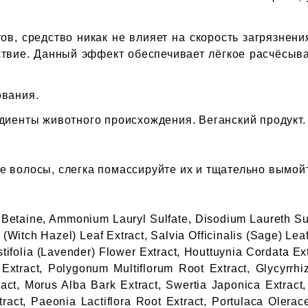
, средство никак не влияет на скорость загрязнения
твие. Данный эффект обеспечивает лёгкое расчёсыва
ования.
диенты животного происхождения. Веганский продукт.
е волосы, слегка помассируйте их и тщательно вымой
 Betaine, Ammonium Lauryl Sulfate, Disodium Laureth Sul
Witch Hazel) Leaf Extract, Salvia Officinalis (Sage) Leaf 
stifolia (Lavender) Flower Extract, Houttuynia Cordata Ex
xtract, Polygonum Multiflorum Root Extract, Glycyrrhiza
ract, Morus Alba Bark Extract, Swertia Japonica Extract,
ract, Paeonia Lactiflora Root Extract, Portulaca Olera