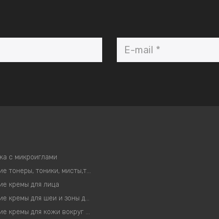
ка с микроиглами
Корейские тонеры, тоники, мисты,тонер-пэды
ие кремы для лица
Корейские кремы для шеи и зоны декольте
Корейские кремы для кожи вокруг глаз