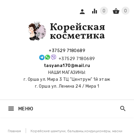
equalizer
shopping_basket
person
0
0
СЫ И
ПОДАРКИ
 С
+37529 7180689
АМИ
+37529 7180689
tasyana170@mail.ru
keyboard_arrow_right
Е
НАШИ МАГАЗИНЫ:
И И
г. Орша ул. Мира 3 ТЦ "Центрум" 1й этаж
ЬНЫЕ
г. Орша ул. Ленина 24 / Мира 1
reorder
search
МЕНЮ
keyboard_arrow_right
 ТОНЕРЫ,
НЕР-ПЭДЫ
Главная
Корейские шампуни, бальзамы,кондиционеры, маски