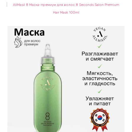
AllMasil 8 Маска-премиум для волос 8 Seconds Salon Premium
keyboard_arrow_right
Е
Hair Mask 100ml
,
keyboard_arrow_right
 КРЕМЫ
Е
И
 КРЕМЫ
 ЗОНЫ
Е
ЭНЗИМНЫЕ