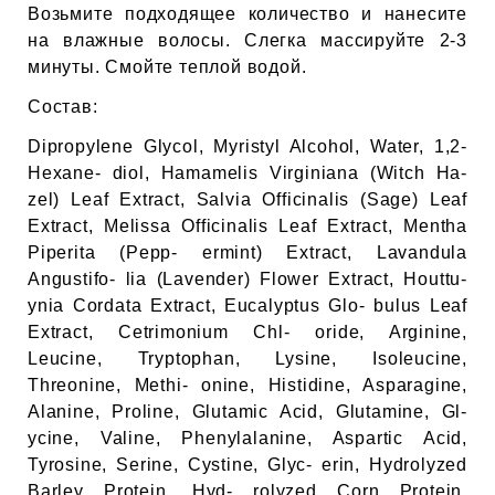
ЕВЫЕ
Возьмите подходящее количество и нанесите
на влажные волосы. Слегка массируйте 2-3
минуты. Смойте теплой водой.
НЫЕ
Состав:
Dipropylene Glycol, Myristyl Alcohol, Water, 1,2-
Hexane- diol, Hamamelis Virginiana (Witch Ha-
МАСКИ
zel) Leaf Extract, Salvia Officinalis (Sage) Leaf
Extract, Melissa Officinalis Leaf Extract, Mentha
СТЫ И
Piperita (Pepp- ermint) Extract, Lavandula
Angustifo- lia (Lavender) Flower Extract, Houttu-
ynia Cordata Extract, Eucalyptus Glo- bulus Leaf
ХИМИЯ
Extract, Cetrimonium Chl- oride, Arginine,
Leucine, Tryptophan, Lysine, Isoleucine,
 ТЕЙПЫ
Threonine, Methi- onine, Histidine, Asparagine,
Alanine, Proline, Glutamic Acid, Glutamine, Gl-
ycine, Valine, Phenylalanine, Aspartic Acid,
keyboard_arrow_right
Tyrosine, Serine, Cystine, Glyc- erin, Hydrolyzed
Barley Protein, Hyd- rolyzed Corn Protein,