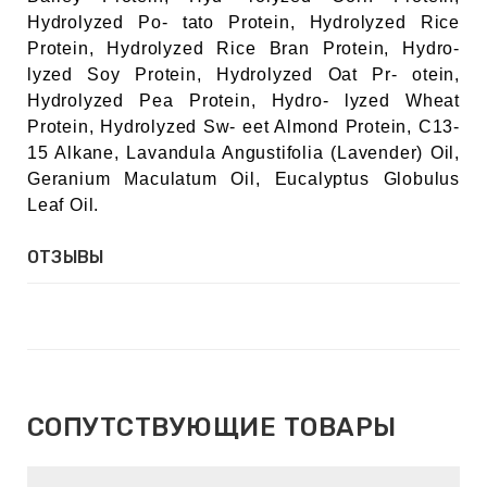
ИН
Hydrolyzed Po- tato Protein, Hydrolyzed Rice
Protein, Hydrolyzed Rice Bran Protein, Hydro-
ДЛЯ
lyzed Soy Protein, Hydrolyzed Oat Pr- otein,
Hydrolyzed Pea Protein, Hydro- lyzed Wheat
Protein, Hydrolyzed Sw- eet Almond Protein, C13-
15 Alkane, Lavandula Angustifolia (Lavender) Oil,
keyboard_arrow_right
ИЯ
Geranium Maculatum Oil, Eucalyptus Globulus
Leaf Oil.
ОТЗЫВЫ
keyboard_arrow_right
СОПУТСТВУЮЩИЕ ТОВАРЫ