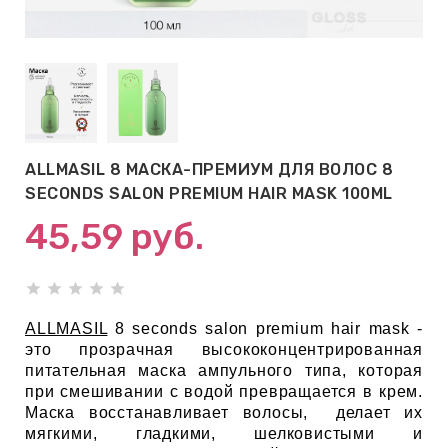
АБЫ ДЛЯ
 КРЕМЫ
ВОКРУГ
ALLMASIL 8 МАСКА-ПРЕМИУМ ДЛЯ ВОЛОС 8
 ПАТЧИ
SECONDS SALON PREMIUM HAIR MASK 100ML
ВОКРУГ
45,59
руб.
keyboard_arrow_right
Е
ALLMASIL
8 seconds salon premium hair mask -
,КОНДИЦИОНЕРЫ,
это прозрачная высококонцентрированная
питательная маска ампульного типа, которая
при смешивании с водой превращается в крем.
Маска восстанавливает волосы, делает их
ОНАЛЬНЫЙ
мягкими, гладкими, шелковистыми и
ОЛОСАМИ