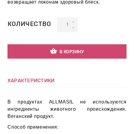
возвращает локонам здоровый блеск.
ВНАЯ
КОЛИЧЕСТВО
А
ЕМЫ,
УДРЫ
shopping_basket
В КОРЗИНУ
ОТ
ХАРАКТЕРИСТИКИ
УБАМИ
В продуктах ALLMASIL не используются
ингредиенты животного происхождения.
ЩИТНЫЕ
Веганский продукт.
Способ применения: