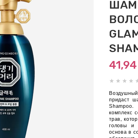
ШАМ
ВОЛО
GLA
SHA
41,9
Воздушный 
придаст ш
Shampoo.
комплекс 
трав, кото
головы и 
основа в с