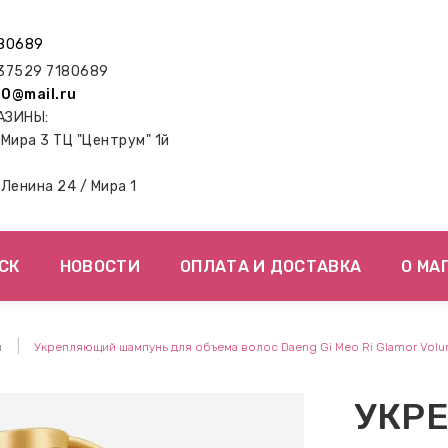
80689
7529 7180689
0@mail.ru
АЗИНЫ:
. Мира 3 ТЦ "Центрум" 1й
. Ленина 24 / Мира 1
СК
НОВОСТИ
ОПЛАТА И ДОСТАВКА
О МА
и
Укрепляющий шампунь для объема волос Daeng Gi Meo Ri Glamor Vo
УКР