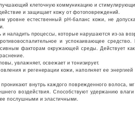
 улучшающий клеточную коммуникацию и стимулирующий
действие и защищает кожу от фотоповреждений.
ом уровне естественный pH-баланс кожи, не допус
и.
ь и наладить процессы, которые нарушаются из-за во
 противовоспалительное и успокаивающее средство.
ессивным факторам окружающей среды. Действует ка
краснение.
оловы, увлажняет, освежает и тонизирует.
новления и регенерации кожи, наполняет ее энергией
 проникают внутрь каждого поврежденного волоса, м
шнего воздействия. Способствуют удержанию влаги
лее послушными и эластичными.