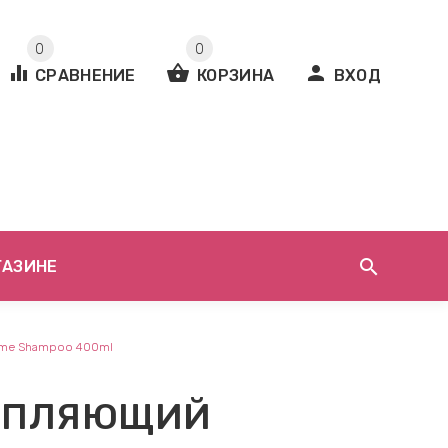
0
0
equalizer
shopping_basket
person
СРАВНЕНИЕ
КОРЗИНА
ВХОД
search
ГАЗИНЕ
lume Shampoo 400ml
ЕПЛЯЮЩИЙ