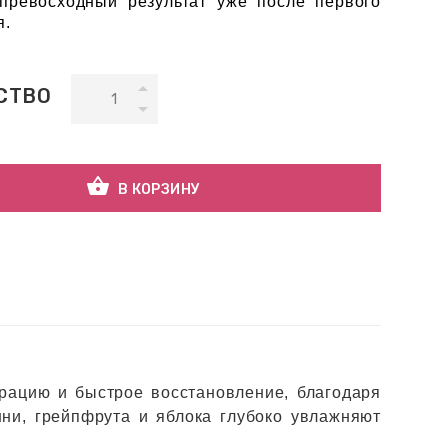
 превосходный результат уже после первого
я.
СТВО
shopping_basket
В КОРЗИНУ
рацию и быстрое восстановление, благодаря
ни, грейпфрута и яблока глубоко увлажняют