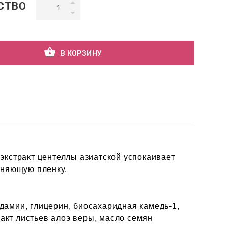
СТВО
shopping_basket
В КОРЗИНУ
экстракт центеллы азиатской успокаивает
жняющую пленку.
дамии, глицерин, биосахаридная камедь-1,
ракт листьев алоэ веры, масло семян