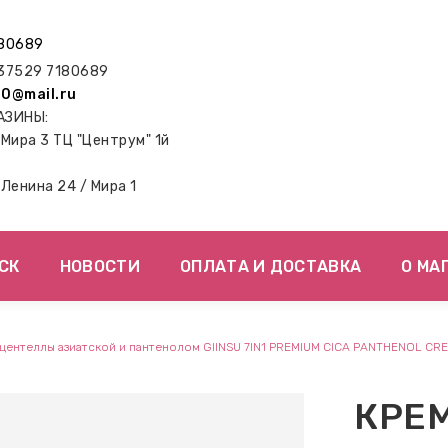
80689
7529 7180689
0@mail.ru
АЗИНЫ:
. Мира 3 ТЦ "Центрум" 1й
. Ленина 24 / Мира 1
СК
НОВОСТИ
ОПЛАТА И ДОСТАВКА
О МА
 центеллы азиатской и пантенолом GIINSU 7IN1 PREMIUM CICA PANTHENOL CR
КРЕМ