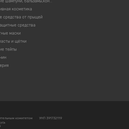
Корейские шампуни, бальзамы,кондиционеры, маски
ивная косметика
е средства от прыщей
ащитные средства
тные маски
пасты и щётки
ие тейпы
чин
ерия
ительным комитетом
УНП 391732119
русь
7