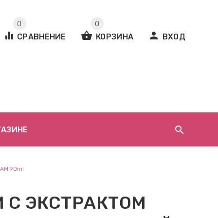
0
0
equalizer
shopping_basket
person
СРАВНЕНИЕ
КОРЗИНА
ВХОД
search
ГАЗИНЕ
EAM 90ml
 С ЭКСТРАКТОМ