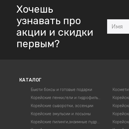
Хочешь
узнавать про
акции и скидки
первым?
КАТАЛОГ
Бьюти боксы и готовые подарки
Космети
Корейские пенки,гели и гидрофильные масла
Корейские сыворотки, эссенции
Корейск
Корейские эмульсии и лосьоны
Корейские пилинги,энзимные пудры,скрабы для лица