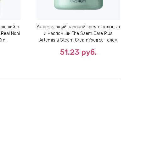
вающий с
Увлажняющий паровой крем с полынью
К
Real Noni
и маслом ши The Saem Care Plus
0ml
Artemisia Steam CreamУход за телом
100 ml
51.23
руб.