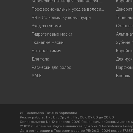
Корейские патчи для кожи вокруг глаз
Профессиональный уход за волосами
Декорат
ВВ и СС кремы, кушоны, пудры
Точечны
Уход за губами
Солнцез
Гидрогелевые маски
Альгина
Тканевые маски
Зубные 
Бытовая химия
Корейск
Для тела
Для муж
Расчески для волос
Парфюм
SALE
Бренды
ИП Соловьёва Татьяна Борисовна
Режим работы:
Пн , Вт , Ср , Чт , Пт , Сб c 09:00 до 20:00
Свидетельство No 12 февраля 2020 Оршанским районным исполн
211011 г. Барань ул. Радзивилловская дом 5 кв. 2 Республика Бела
Дата регистрации в Торговом реестре РБ: 26.01.2024 номер 57263