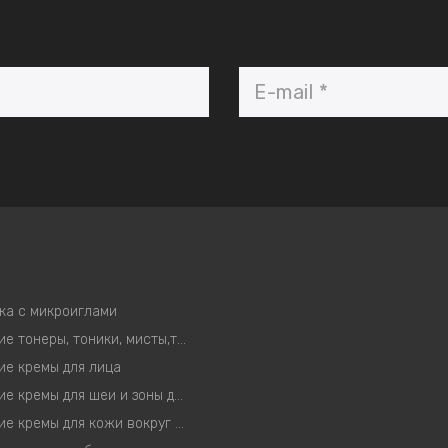
ка с микроиглами
Корейские тонеры, тоники, мисты,тонер-пэды
ие кремы для лица
Корейские кремы для шеи и зоны декольте
Корейские кремы для кожи вокруг глаз