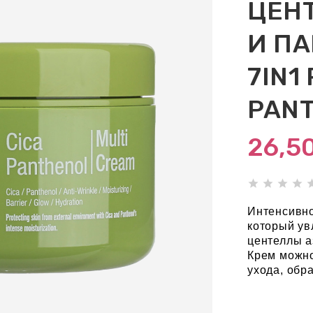
ЦЕН
И ПА
7IN1
PANT
26,5
Интенсивно
который ув
центеллы а
Крем можно
ухода, обр