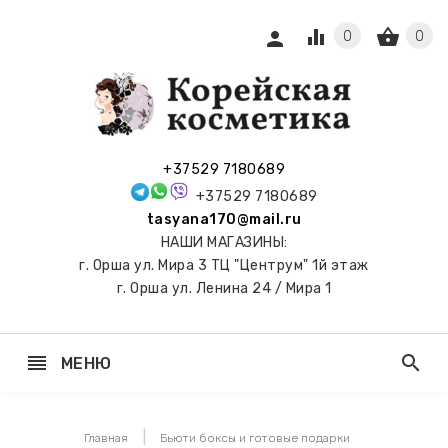
equalizer
shopping_basket
person
0
0
СЫ И
ПОДАРКИ
 С
+37529 7180689
АМИ
+37529 7180689
tasyana170@mail.ru
keyboard_arrow_right
Е
НАШИ МАГАЗИНЫ:
И И
г. Орша ул. Мира 3 ТЦ "Центрум" 1й этаж
ЬНЫЕ
г. Орша ул. Ленина 24 / Мира 1
reorder
search
МЕНЮ
keyboard_arrow_right
 ТОНЕРЫ,
НЕР-ПЭДЫ
Главная
Бьюти боксы и готовые подарки