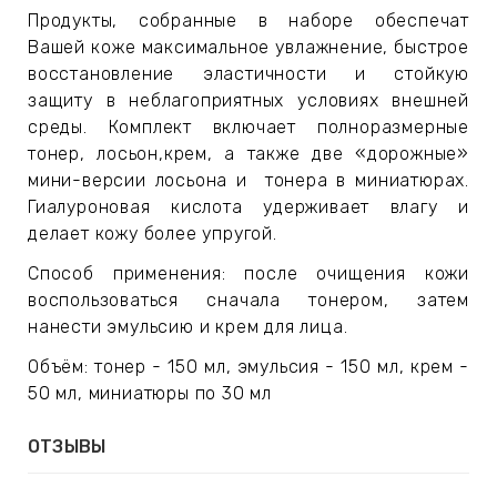
ЕВЫЕ
Продукты, собранные в наборе обеспечат
Вашей коже максимальное увлажнение, быстрое
восстановление эластичности и стойкую
НЫЕ
защиту в неблагоприятных условиях внешней
среды. Комплект включает полноразмерные
тонер, лосьон,крем, а также две «дорожные»
МАСКИ
мини-версии лосьона и тонера в миниатюрах.
Гиалуроновая кислота удерживает влагу и
делает кожу более упругой.
СТЫ И
Способ применения: после очищения кожи
воспользоваться сначала тонером, затем
ХИМИЯ
нанести эмульсию и крем для лица.
Объём: тонер - 150 мл, эмульсия - 150 мл, крем -
 ТЕЙПЫ
50 мл, миниатюры по 30 мл
keyboard_arrow_right
ОТЗЫВЫ