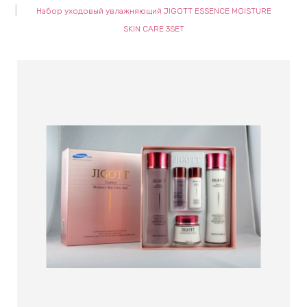
Набор уходовый увлажняющий JIGOTT ESSENCE MOISTURE
keyboard_arrow_right
Е
SKIN CARE 3SET
,
keyboard_arrow_right
 КРЕМЫ
Е
И
 КРЕМЫ
 ЗОНЫ
Е
ЭНЗИМНЫЕ