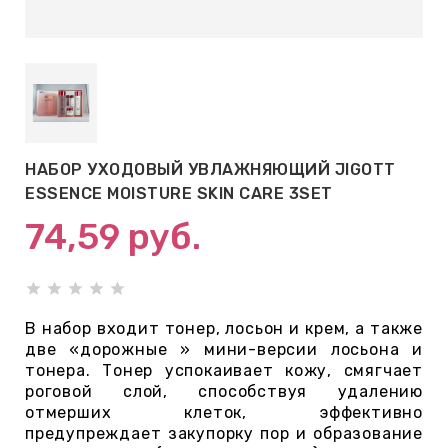
АБЫ ДЛЯ
 КРЕМЫ
ВОКРУГ
НАБОР УХОДОВЫЙ УВЛАЖНЯЮЩИЙ JIGOTT
 ПАТЧИ
ESSENCE MOISTURE SKIN CARE 3SET
ВОКРУГ
74,59
руб.
keyboard_arrow_right
Е
В набор входит тонер, лосьон и крем, а также
,КОНДИЦИОНЕРЫ,
две «дорожные » мини-версии лосьона и
тонера. Тонер успокаивает кожу, смягчает
роговой слой, способствуя удалению
отмерших клеток, эффективно
ОНАЛЬНЫЙ
предупреждает закупорку пор и образование
ОЛОСАМИ