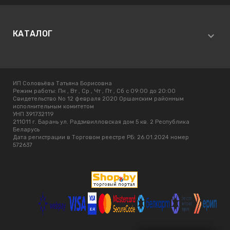
КАТАЛОГ
ИП Соловьёва Татьяна Борисовна
Режим работы:
Пн , Вт , Ср , Чт , Пт , Сб c 09:00 до 20:00
Свидетельство No 12 февраля 2020 Оршанским районным
исполнительным комитетом
УНП 391732119
211011 г. Барань ул. Радзивилловская дом 5 кв. 2 Республика
Беларусь
Дата регистрации в Торговом реестре РБ: 26.01.2024 номер
572637