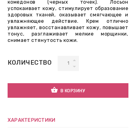
комедонов (черных точек). Лосьон
успокаивает кожу, стимулирует образование
здоровых тканей, оказывает смягчающее и
ВНАЯ
увлажняющее действие. Крем отлично
А
увлажняет, восстанавливает кожу, повышает
тонус, разглаживает мелкие морщинки,
снимает стянутость кожи.
ЕМЫ,
УДРЫ
КОЛИЧЕСТВО
ОТ
shopping_basket
В КОРЗИНУ
УБАМИ
ЩИТНЫЕ
ХАРАКТЕРИСТИКИ