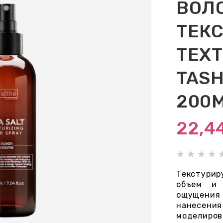
ВОЛ
ТЕК
TEXT
TASH
200
22,4
Текстури
объем и 
ощущения
нанесения
моделиров