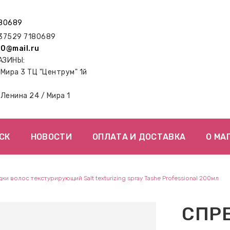
80689
7529 7180689
0@mail.ru
АЗИНЫ:
. Мира 3 ТЦ "Центрум" 1й
. Ленина 24 / Мира 1
СК
НОВОСТИ
ОПЛАТА И ДОСТАВКА
О МА
ки волос текстурирующий Salt texturizing spray Tashe Professional 200мл
СПР