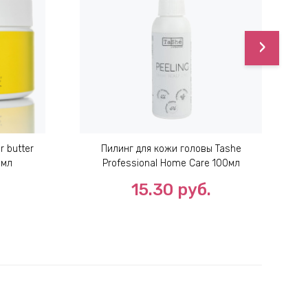
›
 butter
Пилинг для кожи головы Tashe
А
0мл
Professional Home Care 100мл
15.30
руб.