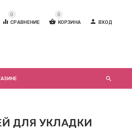
0
0
equalizer
shopping_basket
person
СРАВНЕНИЕ
КОРЗИНА
ВХОД
search
ГАЗИНЕ
ЕЙ ДЛЯ УКЛАДКИ