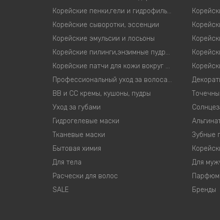
Корейские пенки,гели и гидрофильные масла
Корейские сыворотки, эссенции
Корейск
Корейские эмульсии и лосьоны
Корейские пилинги,энзимные пудры,скрабы для лица
Корейские патчи для кожи вокруг глаз
Профессиональный уход за волосами
Декорат
ВВ и СС кремы, кушоны, пудры
Точечны
Уход за губами
Солнцез
Гидрогелевые маски
Альгина
Тканевые маски
Зубные 
Бытовая химия
Корейск
Для тела
Для муж
Расчески для волос
Парфюм
SALE
Бренды