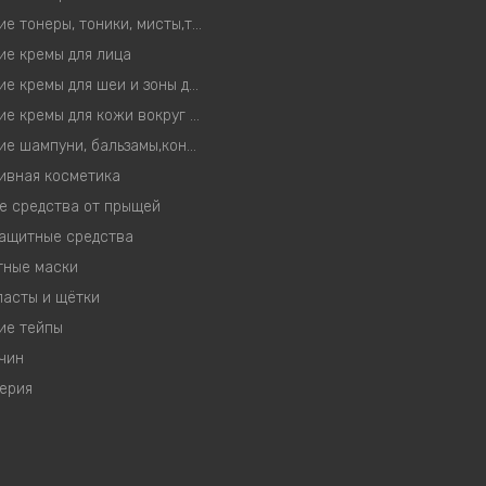
Корейские тонеры, тоники, мисты,тонер-пэды
ие кремы для лица
Корейские кремы для шеи и зоны декольте
Корейские кремы для кожи вокруг глаз
Корейские шампуни, бальзамы,кондиционеры, маски
ивная косметика
е средства от прыщей
ащитные средства
тные маски
пасты и щётки
ие тейпы
чин
ерия