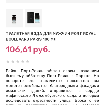
АБЫ ДЛЯ
 КРЕМЫ
ВОКРУГ
ТУАЛЕТНАЯ ВОДА ДЛЯ МУЖЧИН PORT ROYAL
BOULEVARD PARIS 100 МЛ
 ПАТЧИ
106,61
руб.
ВОКРУГ
keyboard_arrow_right
Е
Район Порт-Рояль обязан своим названием
бывшему аббатству Порт-Рояль в Париже. На
,КОНДИЦИОНЕРЫ,
повороте его знаменитых проспектов вы
можете полюбоваться благородными фасадами
османских зданий, отправиться в сердце
мифического Люксембургского сада, а вечером
ОНАЛЬНЫЙ
исследовать окрестности улицы Брока с ее
ОЛОСАМИ