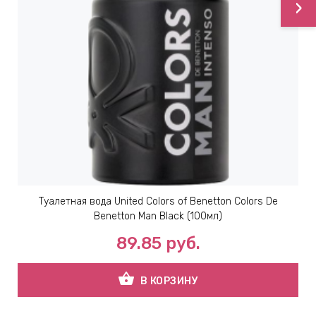
›
Туалетная вода United Colors of Benetton Colors De
Benetton Man Black (100мл)
89.85
руб.
shopping_basket
В КОРЗИНУ