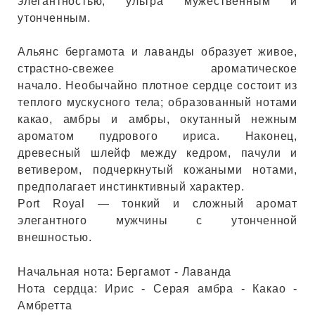
ЕВЫЕ
элегантностью, ультра мужественным и
утонченным.
Альянс бергамота и лаванды образует живое,
НЫЕ
страстно-свежее ароматическое
начало. Необычайно плотное сердце состоит из
теплого мускусного тела; образованный нотами
МАСКИ
какао, амбры и амбры, окутанный нежным
ароматом пудрового ириса. Наконец,
СТЫ И
древесный шлейф между кедром, пачули и
ветивером, подчеркнутый кожаными нотами,
предполагает инстинктивный характер.
Port Royal — тонкий и сложный аромат
ХИМИЯ
элегантного мужчины с утонченной
внешностью.
 ТЕЙПЫ
Начальная нота: Бергамот - Лаванда
keyboard_arrow_right
Нота сердца: Ирис - Серая амбра - Какао -
Амбретта