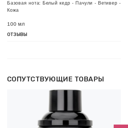
ИН
Базовая нота: Белый кедр - Пачули - Ветивер -
Кожа
ДЛЯ
100 мл
ОТЗЫВЫ
keyboard_arrow_right
ИЯ
keyboard_arrow_right
СОПУТСТВУЮЩИЕ ТОВАРЫ