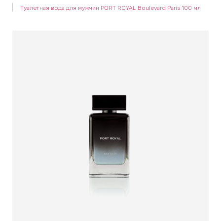
Туалетная вода для мужчин PORT ROYAL Boulevard Paris 100 мл
keyboard_arrow_right
Е
,
keyboard_arrow_right
 КРЕМЫ
Е
И
 КРЕМЫ
 ЗОНЫ
Е
ЭНЗИМНЫЕ