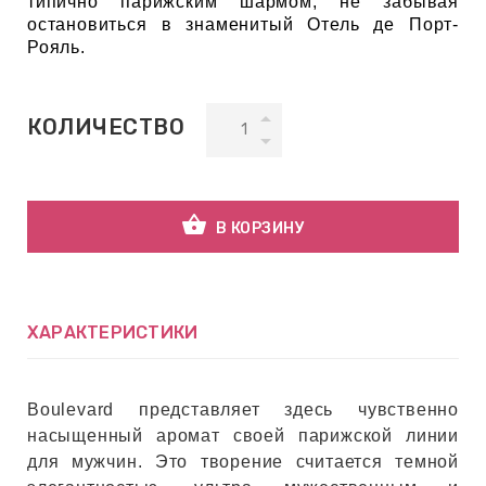
типично парижским шармом, не забывая
остановиться в знаменитый Отель де Порт-
Рояль.
ВНАЯ
А
КОЛИЧЕСТВО
ЕМЫ,
УДРЫ
shopping_basket
В КОРЗИНУ
ОТ
ХАРАКТЕРИСТИКИ
УБАМИ
ЩИТНЫЕ
Boulevard представляет здесь чувственно
насыщенный аромат своей парижской линии
для мужчин. Это творение считается темной