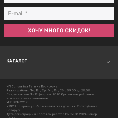
КАТАЛОГ
ИП Соловьёва Татьяна Борисовна
Режим работы:
Пн , Вт , Ср , Чт , Пт , Сб c 09:00 до 20:00
Свидетельство No 12 февраля 2020 Оршанским районным
исполнительным комитетом
УНП 391732119
211011 г. Барань ул. Радзивилловская дом 5 кв. 2 Республика
Беларусь
Дата регистрации в Торговом реестре РБ: 26.01.2024 номер