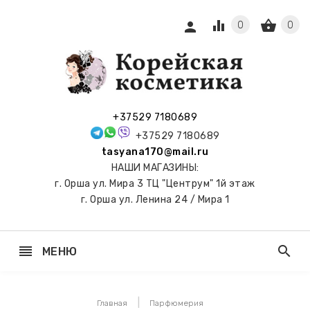
equalizer
shopping_basket
person
0
0
СЫ И
ПОДАРКИ
 С
+37529 7180689
АМИ
+37529 7180689
tasyana170@mail.ru
keyboard_arrow_right
Е
НАШИ МАГАЗИНЫ:
И И
г. Орша ул. Мира 3 ТЦ "Центрум" 1й этаж
ЬНЫЕ
г. Орша ул. Ленина 24 / Мира 1
reorder
search
МЕНЮ
keyboard_arrow_right
 ТОНЕРЫ,
НЕР-ПЭДЫ
Главная
Парфюмерия