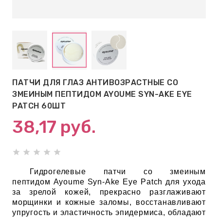
АБЫ ДЛЯ
 КРЕМЫ
ВОКРУГ
ПАТЧИ ДЛЯ ГЛАЗ АНТИВОЗРАСТНЫЕ СО
 ПАТЧИ
ЗМЕИНЫМ ПЕПТИДОМ AYOUME SYN-AKE EYE
ВОКРУГ
PATCH 60ШТ
38,17
руб.
keyboard_arrow_right
Е
,КОНДИЦИОНЕРЫ,
Гидрогелевые патчи со змеиным
пептидом Ayoume Syn-Ake Eye Patch для ухода
за зрелой кожей, прекрасно разглаживают
морщинки и кожные заломы, восстанавливают
ОНАЛЬНЫЙ
упругость и эластичность эпидермиса, обладают
ОЛОСАМИ