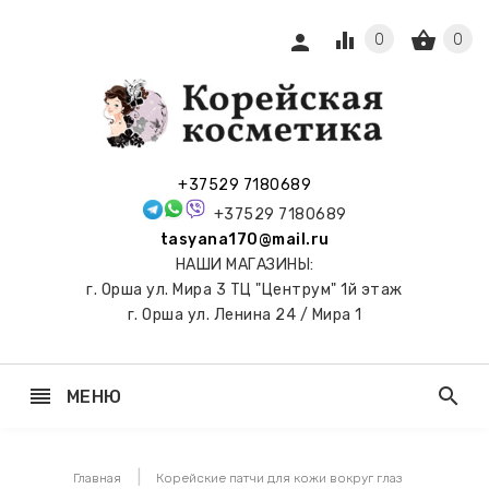
equalizer
shopping_basket
person
0
0
СЫ И
ПОДАРКИ
 С
+37529 7180689
АМИ
+37529 7180689
tasyana170@mail.ru
keyboard_arrow_right
Е
НАШИ МАГАЗИНЫ:
И И
г. Орша ул. Мира 3 ТЦ "Центрум" 1й этаж
ЬНЫЕ
г. Орша ул. Ленина 24 / Мира 1
reorder
search
МЕНЮ
keyboard_arrow_right
 ТОНЕРЫ,
НЕР-ПЭДЫ
Главная
Корейские патчи для кожи вокруг глаз