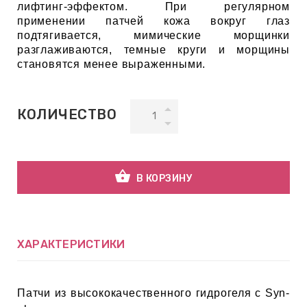
лифтинг-эффектом. При регулярном
применении патчей кожа вокруг глаз
подтягивается, мимические морщинки
ВНАЯ
разглаживаются, темные круги и морщины
А
становятся менее выраженными.
ЕМЫ,
УДРЫ
КОЛИЧЕСТВО
ОТ
shopping_basket
В КОРЗИНУ
УБАМИ
ХАРАКТЕРИСТИКИ
ЩИТНЫЕ
Патчи из высококачественного гидрогеля с Syn-