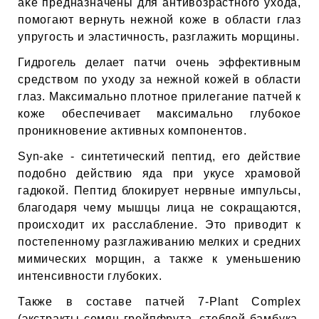
ЕВЫЕ
ake предназначены для антивозрастного ухода,
помогают вернуть нежной коже в области глаз
упругость и эластичность, разглажить морщины.
НЫЕ
Гидрогель делает патчи очень эффективным
средством по уходу за нежной кожей в области
глаз. Максимально плотное прилегание патчей к
МАСКИ
коже обеспечивает максимально глубокое
проникновение активных компонентов.
СТЫ И
Syn-ake - синтетический пептид, его действие
подобно действию яда при укусе храмовой
гадюкой. Пептид блокирует нервные импульсы,
благодаря чему мышцы лица не сокращаются,
ХИМИЯ
происходит их расслабление. Это приводит к
постепенному разглаживанию мелких и средних
 ТЕЙПЫ
мимических морщин, а также к уменьшению
интенсивности глубоких.
keyboard_arrow_right
Также в составе патчей 7-Plant Complex
(экстракты семян грейпфрута, стеблей бамбука,