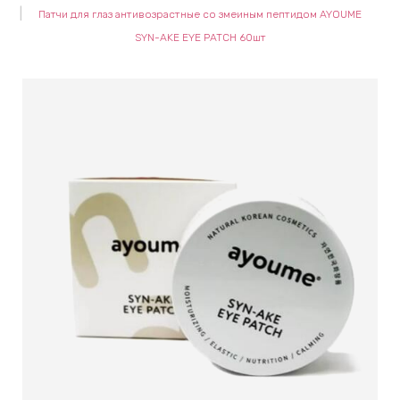
Патчи для глаз антивозрастные со змеиным пептидом AYOUME
keyboard_arrow_right
Е
SYN-AKE EYE PATCH 60шт
,
keyboard_arrow_right
 КРЕМЫ
Е
И
 КРЕМЫ
 ЗОНЫ
Е
ЭНЗИМНЫЕ