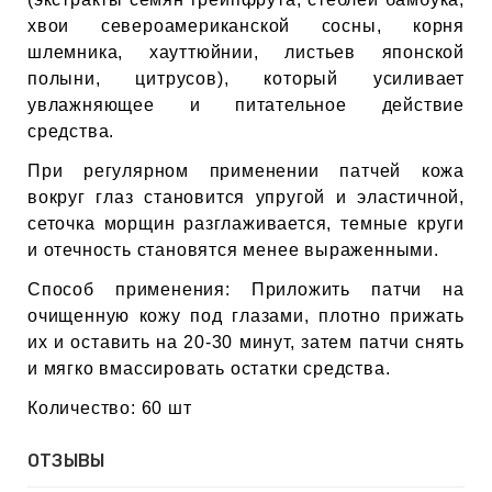
ИН
хвои североамериканской сосны, корня
шлемника, хауттюйнии, листьев японской
ДЛЯ
полыни, цитрусов), который усиливает
увлажняющее и питательное действие
средства.
keyboard_arrow_right
ИЯ
При регулярном применении патчей кожа
вокруг глаз становится упругой и эластичной,
сеточка морщин разглаживается, темные круги
и отечность становятся менее выраженными.
keyboard_arrow_right
Способ применения: Приложить патчи на
очищенную кожу под глазами, плотно прижать
их и оставить на 20-30 минут, затем патчи снять
и мягко вмассировать остатки средства.
Количество: 60 шт
ОТЗЫВЫ