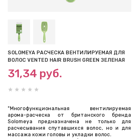
АБЫ ДЛЯ
 КРЕМЫ
ВОКРУГ
SOLOMEYA РАСЧЕСКА ВЕНТИЛИРУЕМАЯ ДЛЯ
 ПАТЧИ
ВОЛОС VENTED HAIR BRUSH GREEN ЗЕЛЕНАЯ
ВОКРУГ
31,34
руб.
keyboard_arrow_right
Е
,КОНДИЦИОНЕРЫ,
"Многофункциональная вентилируемая
арома-расческа от британского бренда
Solomeya предназначена не только для
расчесывания спутавшихся волос, но и для
ОНАЛЬНЫЙ
массажа кожи головы и укладки волос.
ОЛОСАМИ