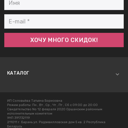
КАТАЛОГ
ИП Соловьёва Татьяна Борисовна
Режим работы:
Пн , Вт , Ср , Чт , Пт , Сб c 09:00 до 20:00
Свидетельство No 12 февраля 2020 Оршанским районным
исполнительным комитетом
УНП 391732119
211011 г. Барань ул. Радзивилловская дом 5 кв. 2 Республика
Беларусь