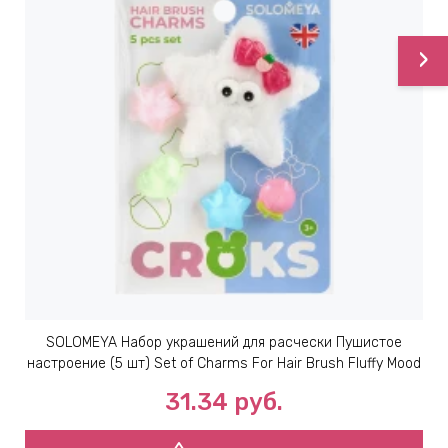
ИН
›
ДЛЯ
keyboard_arrow_right
ИЯ
keyboard_arrow_right
SOLOMEYA Набор украшений для расчески Пушистое
настроение (5 шт) Set of Charms For Hair Brush Fluffy Mood
31.34
руб.