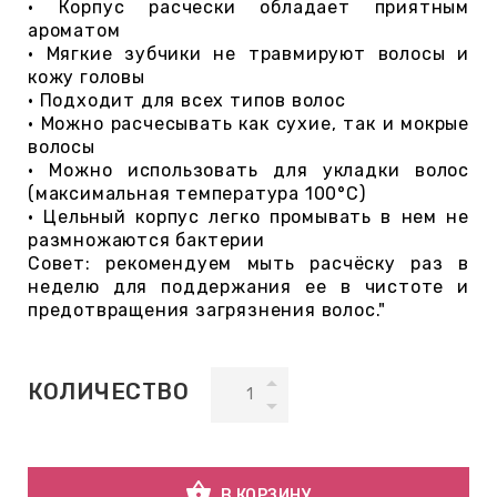
• Корпус расчески обладает приятным
ароматом
• Мягкие зубчики не травмируют волосы и
ВНАЯ
кожу головы
А
• Подходит для всех типов волос
• Можно расчесывать как сухие, так и мокрые
волосы
ЕМЫ,
• Можно использовать для укладки волос
УДРЫ
(максимальная температура 100°C)
• Цельный корпус легко промывать в нем не
размножаются бактерии
ОТ
Совет: рекомендуем мыть расчёску раз в
неделю для поддержания ее в чистоте и
предотвращения загрязнения волос."
УБАМИ
КОЛИЧЕСТВО
ЩИТНЫЕ
shopping_basket
В КОРЗИНУ