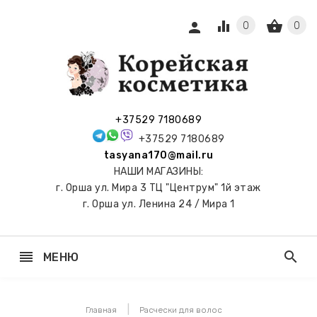
equalizer
shopping_basket
person
0
0
СЫ И
ПОДАРКИ
 С
+37529 7180689
АМИ
+37529 7180689
tasyana170@mail.ru
keyboard_arrow_right
Е
НАШИ МАГАЗИНЫ:
И И
г. Орша ул. Мира 3 ТЦ "Центрум" 1й этаж
ЬНЫЕ
г. Орша ул. Ленина 24 / Мира 1
reorder
search
МЕНЮ
keyboard_arrow_right
 ТОНЕРЫ,
НЕР-ПЭДЫ
Главная
Расчески для волос