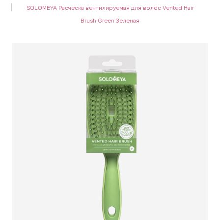
SOLOMEYA Расческа вентилируемая для волос Vented Hair
keyboard_arrow_right
Е
Brush Green Зеленая
,
keyboard_arrow_right
 КРЕМЫ
Е
И
 КРЕМЫ
 ЗОНЫ
Е
ЭНЗИМНЫЕ