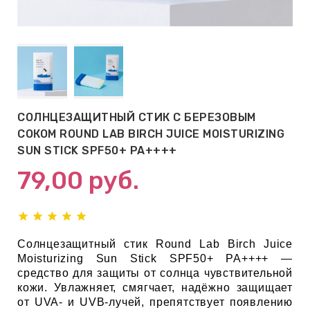
АБЫ ДЛЯ
 КРЕМЫ
ВОКРУГ
СОЛНЦЕЗАЩИТНЫЙ СТИК С БЕРЕЗОВЫМ
 ПАТЧИ
СОКОМ ROUND LAB BIRCH JUICE MOISTURIZING
ВОКРУГ
SUN STICK SPF50+ PA++++
79,00
руб.
keyboard_arrow_right
Е
,КОНДИЦИОНЕРЫ,
Солнцезащитный стик Round Lab Birch Juice
Moisturizing Sun Stick SPF50+ PA++++ —
средство для защиты от солнца чувствительной
кожи. Увлажняет, смягчает, надёжно защищает
ОНАЛЬНЫЙ
от UVA- и UVB-лучей, препятствует появлению
ОЛОСАМИ