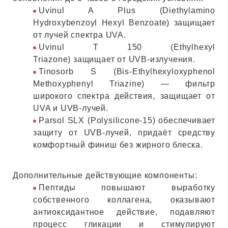
ИН
Uvinul A Plus (Diethylamino
Hydroxybenzoyl Hexyl Benzoate) защищает
ДЛЯ
от лучей спектра UVA.
Uvinul T 150 (Ethylhexyl
Triazone) защищает от UVB-излучения.
Tinosorb S (Bis-Ethylhexyloxyphenol
keyboard_arrow_right
ИЯ
Methoxyphenyl Triazine) — фильтр
широкого спектра действия, защищает от
UVA и UVB-лучей.
Parsol SLX (Polysilicone-15) обеспечивает
keyboard_arrow_right
защиту от UVB-лучей, придаёт средству
комфортный финиш без жирного блеска.
Дополнительные действующие компоненты:
Пептиды повышают выработку
собственного коллагена, оказывают
антиоксидантное действие, подавляют
процесс гликации и стимулируют