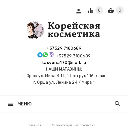
equalizer
shopping_basket
person
0
0
СЫ И
ПОДАРКИ
 С
+37529 7180689
АМИ
+37529 7180689
tasyana170@mail.ru
keyboard_arrow_right
Е
НАШИ МАГАЗИНЫ:
И И
г. Орша ул. Мира 3 ТЦ "Центрум" 1й этаж
ЬНЫЕ
г. Орша ул. Ленина 24 / Мира 1
reorder
search
МЕНЮ
keyboard_arrow_right
 ТОНЕРЫ,
НЕР-ПЭДЫ
Главная
Солнцезащитные средства