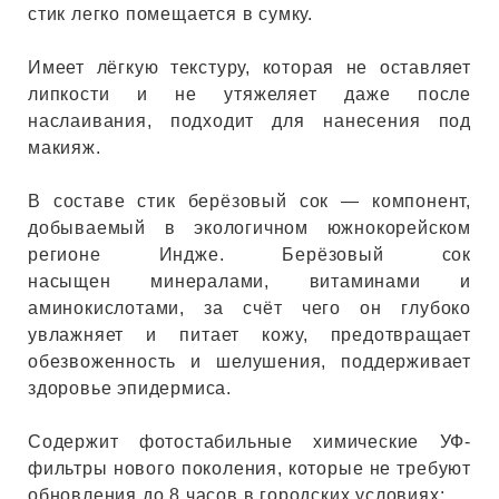
ЕВЫЕ
стик легко помещается в сумку.
Имеет лёгкую текстуру, которая не оставляет
НЫЕ
липкости и не утяжеляет даже после
наслаивания, подходит для нанесения под
макияж.
МАСКИ
В составе стик берёзовый сок — компонент,
добываемый в экологичном южнокорейском
СТЫ И
регионе Индже. Берёзовый сок
насыщен минералами, витаминами и
аминокислотами, за счёт чего он глубоко
ХИМИЯ
увлажняет и питает кожу, предотвращает
обезвоженность и шелушения, поддерживает
 ТЕЙПЫ
здоровье эпидермиса.
Содержит фотостабильные химические УФ-
keyboard_arrow_right
фильтры нового поколения, которые не требуют
обновления до 8 часов в городских условиях: