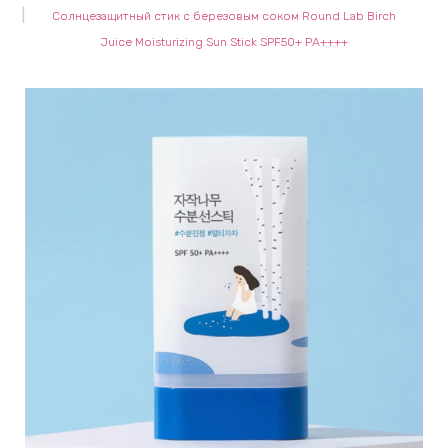
Солнцезащитный стик с березовым соком Round Lab Birch
keyboard_arrow_right
Е
Juice Moisturizing Sun Stick SPF50+ PA++++
,
keyboard_arrow_right
 КРЕМЫ
Е
И
 КРЕМЫ
 ЗОНЫ
Е
ЭНЗИМНЫЕ