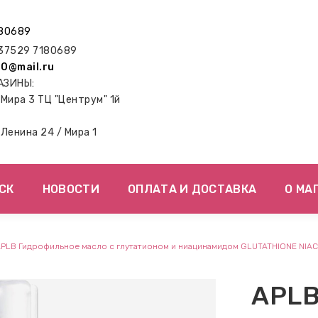
80689
7529 7180689
0@mail.ru
АЗИНЫ:
. Мира 3 ТЦ "Центрум" 1й
. Ленина 24 / Мира 1
СК
НОВОСТИ
ОПЛАТА И ДОСТАВКА
О МА
PLB Гидрофильное масло с глутатионом и ниацинамидом GLUTATHIONE NIAC
APL