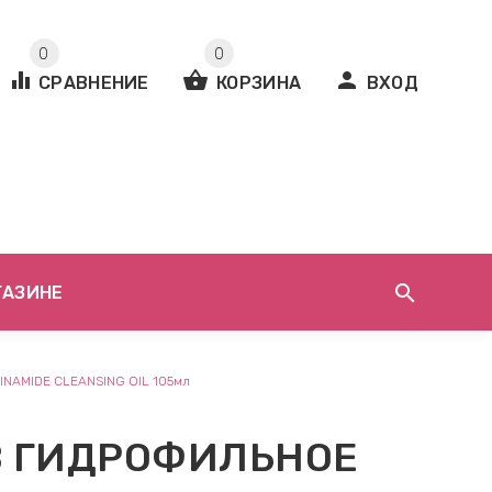
0
0
equalizer
shopping_basket
person
СРАВНЕНИЕ
КОРЗИНА
ВХОД
search
ГАЗИНЕ
INAMIDE CLEANSING OIL 105мл
B ГИДРОФИЛЬНОЕ