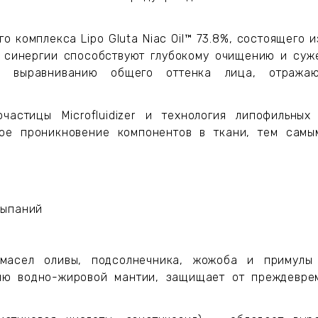
 комплекса Lipo Glutа Niac Oil™ 73.8%, состоящего и
в синергии способствуют глубокому очищению и суже
и выравниванию общего оттенка лица, отражаю
частицы Microfluidizer и технология липофильных
ое проникновение компонентов в ткани, тем сам
сыпаний
масел оливы, подсолнечника, жожоба и примулы 
нию водно-жировой мантии, защищает от преждеврем