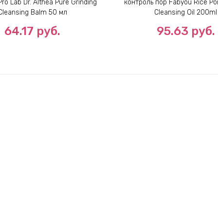
Pro Lab Dr. Althea Pure Grinding
контроль пор Fabyou Rice Por
Cleansing Balm 50 мл
Cleansing Oil 200ml
64.17
руб.
95.63
руб.