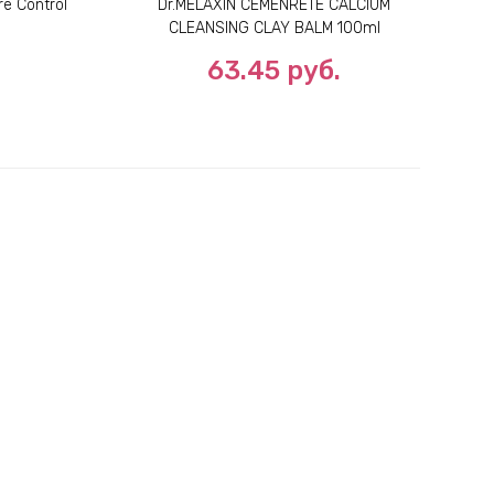
e Control
Dr.MELAXIN CEMENRETE CALCIUM
C
CLEANSING CLAY BALM 100ml
63.45
руб.