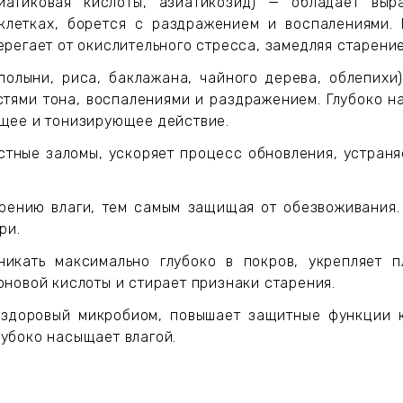
иатиковая кислоты, азиатикозид) — обладает вы
клетках, борется с раздражением и воспалениями. 
ерегает от окислительного стресса, замедляя старени
 полыни, риса, баклажана, чайного дерева, облепи
стями тона, воспалениями и раздражением. Глубоко н
ющее и тонизирующее действие.
стные заломы, ускоряет процесс обновления, устраня
рению влаги, тем самым защищая от обезвоживания.
ри.
икать максимально глубоко в покров, укрепляет п
оновой кислоты и стирает признаки старения.
здоровый микробиом, повышает защитные функции к
убоко насыщает влагой.