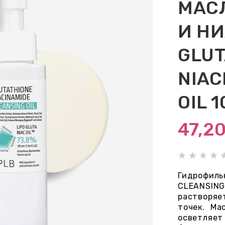
МАС
И Н
GLUT
NIAC
OIL 
47,2
Гидрофил
CLEANSING
растворяе
точек. Ма
осветляе