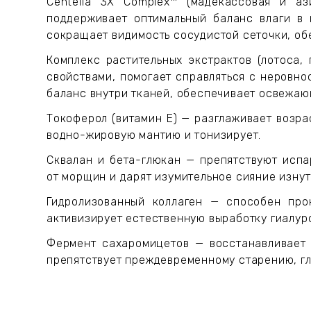
Centella 3X Complex™ (мадекассовая и аз
поддерживает оптимальный баланс влаги в 
сокращает видимость сосудистой сеточки, об
Комплекс растительных экстрактов (лотоса,
свойствами, помогает справляться с неровно
баланс внутри тканей, обеспечивает освежа
Токоферол (витамин Е) — разглаживает возра
водно-жировую мантию и тонизирует.
Сквалан и бета-глюкан — препятствуют испа
от морщин и дарят изумительное сияние изнут
Гидролизованный коллаген — способен прон
активизирует естественную выработку гиалур
Фермент сахаромицетов — восстанавливает 
препятствует преждевременному старению, гл