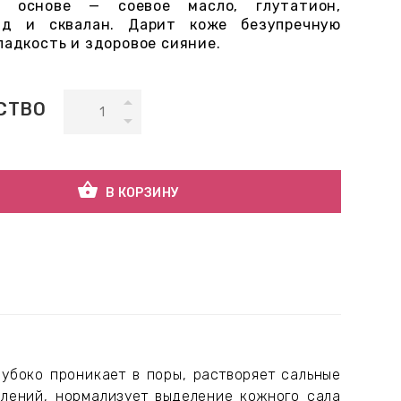
В основе — соевое масло, глутатион,
ид и сквалан. Дарит коже безупречную
ладкость и здоровое сияние.
СТВО
shopping_basket
В КОРЗИНУ
убоко проникает в поры, растворяет сальные
алений, нормализует выделение кожного сала