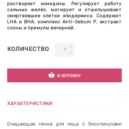
растворяет комедоны. Регулирует работу
сальных желёз, матирует и отшелушивает
ВНАЯ
омертвевшие клетки эпидермиса. Содержит
LHA и BHA, комплекс Anti-Sebum P, экстракт
А
сосны и примулы вечерней.
ЕМЫ,
УДРЫ
КОЛИЧЕСТВО
ОТ
shopping_basket
В КОРЗИНУ
УБАМИ
ХАРАКТЕРИСТИКИ
ЩИТНЫЕ
Очищающая пенка для лица с биоспикулами