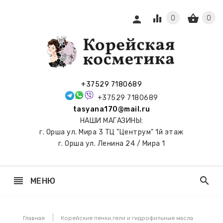
equalizer
shopping_basket
person
0
0
СЫ И
ПОДАРКИ
 С
+37529 7180689
АМИ
+37529 7180689
tasyana170@mail.ru
keyboard_arrow_right
Е
НАШИ МАГАЗИНЫ:
И И
г. Орша ул. Мира 3 ТЦ "Центрум" 1й этаж
ЬНЫЕ
г. Орша ул. Ленина 24 / Мира 1
reorder
search
МЕНЮ
keyboard_arrow_right
 ТОНЕРЫ,
НЕР-ПЭДЫ
Главная
Корейские пенки,гели и гидрофильные масла