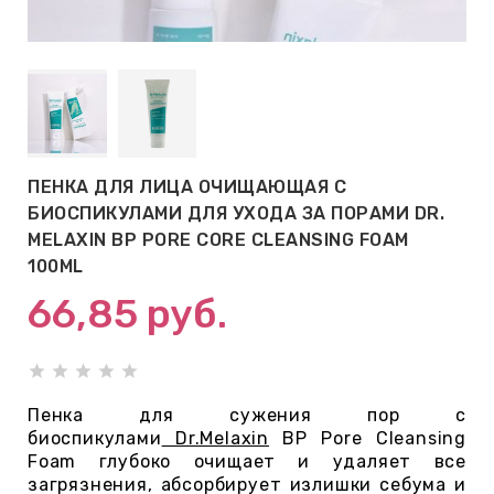
АБЫ ДЛЯ
 КРЕМЫ
ВОКРУГ
ПЕНКА ДЛЯ ЛИЦА ОЧИЩАЮЩАЯ С
 ПАТЧИ
БИОСПИКУЛАМИ ДЛЯ УХОДА ЗА ПОРАМИ DR.
ВОКРУГ
MELAXIN BP PORE CORE CLEANSING FOAM
100ML
66,85
руб.
keyboard_arrow_right
Е
,КОНДИЦИОНЕРЫ,
Пенка для сужения пор с
биоспикулами
Dr.Melaxin
BP Pore Cleansing
Foam глубоко очищает и удаляет все
ОНАЛЬНЫЙ
загрязнения, абсорбирует излишки себума и
ОЛОСАМИ