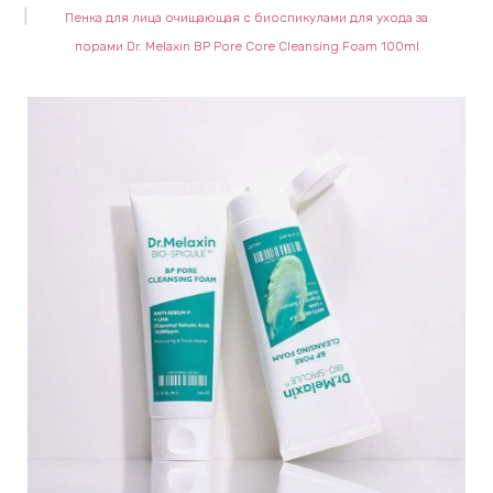
Пенка для лица очищающая с биоспикулами для ухода за
keyboard_arrow_right
Е
порами Dr. Melaxin BP Pore Core Cleansing Foam 100ml
,
keyboard_arrow_right
 КРЕМЫ
Е
И
 КРЕМЫ
 ЗОНЫ
Е
ЭНЗИМНЫЕ