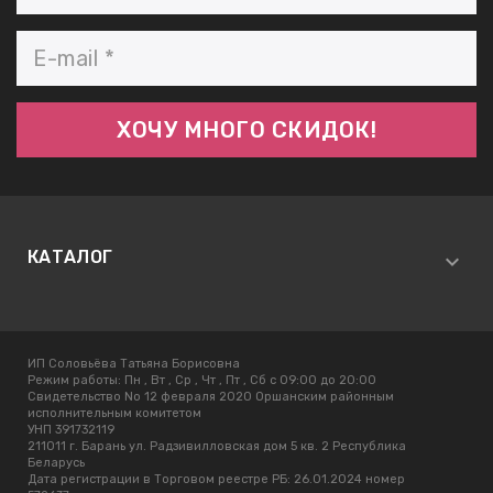
КАТАЛОГ
ИП Соловьёва Татьяна Борисовна
Режим работы:
Пн , Вт , Ср , Чт , Пт , Сб c 09:00 до 20:00
Свидетельство No 12 февраля 2020 Оршанским районным
исполнительным комитетом
УНП 391732119
211011 г. Барань ул. Радзивилловская дом 5 кв. 2 Республика
Беларусь
Дата регистрации в Торговом реестре РБ: 26.01.2024 номер