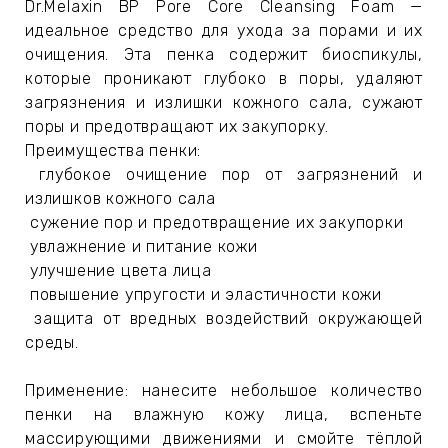
ЕВЫЕ
Dr.Melaxin BP Pore Core Cleansing Foam —
идеальное средство для ухода за порами и их
очищения. Эта пенка содержит биоспикулы,
которые проникают глубоко в поры, удаляют
НЫЕ
загрязнения и излишки кожного сала, сужают
поры и предотвращают их закупорку.
Преимущества пенки:
МАСКИ
глубокое очищение пор от загрязнений и
излишков кожного сала
СТЫ И
сужение пор и предотвращение их закупорки
увлажнение и питание кожи
улучшение цвета лица
ХИМИЯ
повышение упругости и эластичности кожи
защита от вредных воздействий окружающей
среды.
 ТЕЙПЫ
Применение: нанесите небольшое количество
keyboard_arrow_right
пенки на влажную кожу лица, вспеньте
массирующими движениями и смойте тёплой