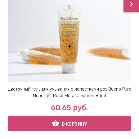
›
Цветочный гель для умывания с лепестками роз Bueno Pure
Moonlight Rose Floral Cleanser 80ml
60.65
руб.
shopping_basket
В КОРЗИНУ