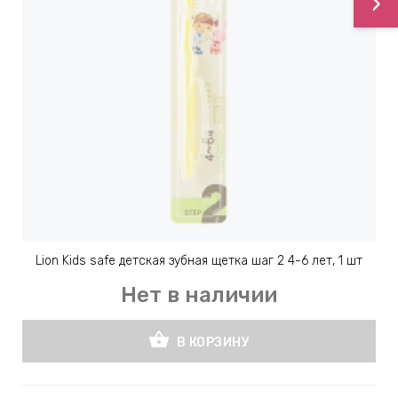
›
ИН
ДЛЯ
keyboard_arrow_right
ИЯ
keyboard_arrow_right
Lion Kids safe детская зубная щетка шаг 2 4-6 лет, 1 шт
Нет в наличии
shopping_basket
В КОРЗИНУ