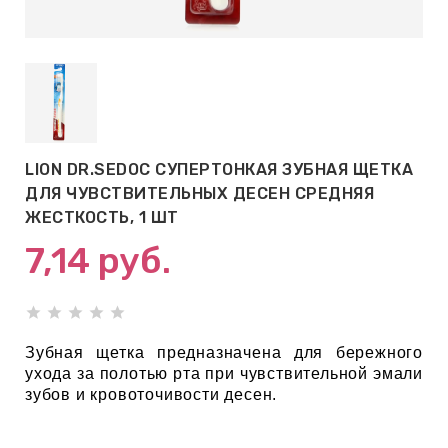
АБЫ ДЛЯ
 КРЕМЫ
ВОКРУГ
LION DR.SEDOC СУПЕРТОНКАЯ ЗУБНАЯ ЩЕТКА
 ПАТЧИ
ДЛЯ ЧУВСТВИТЕЛЬНЫХ ДЕСЕН СРЕДНЯЯ
ВОКРУГ
ЖЕСТКОСТЬ, 1 ШТ
7,14
руб.
keyboard_arrow_right
Е
,КОНДИЦИОНЕРЫ,
Зубная щетка предназначена для бережного
ухода за полотью рта при чувствительной эмали
зубов и кровоточивости десен.
ОНАЛЬНЫЙ
ОЛОСАМИ