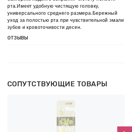
ЕВЫЕ
рта.Имеет удобную чистящую головку,
универсального среднего размера.Бережный
уход за полостью рта при чувствительной эмали
НЫЕ
зубов и кровоточивости десен.
ОТЗЫВЫ
МАСКИ
СТЫ И
СОПУТСТВУЮЩИЕ ТОВАРЫ
ХИМИЯ
 ТЕЙПЫ
keyboard_arrow_right