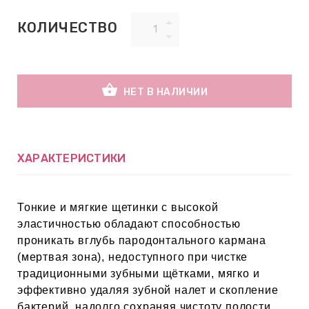
КОЛИЧЕСТВО
ВНАЯ
А
shopping_basket
ЕМЫ,
НЕТ В НАЛИЧИИ
УДРЫ
ХАРАКТЕРИСТИКИ
ОТ
Тонкие и мягкие щетинки с высокой
УБАМИ
эластичностью обладают способностью
проникать вглубь пародонтального кармана
ЩИТНЫЕ
(мертвая зона), недоступного при чистке
традиционными зубными щётками, мягко и
эффективно удаляя зубной налет и скопление
бактерий, надолго сохраняя чистоту полости