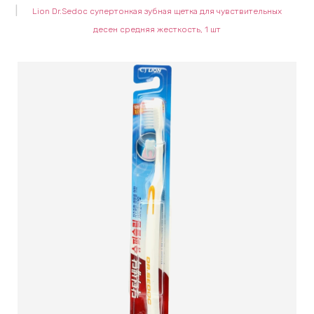
Lion Dr.Sedoc супертонкая зубная щетка для чувствительных
keyboard_arrow_right
Е
десен средняя жесткость, 1 шт
,
keyboard_arrow_right
 КРЕМЫ
Е
И
 КРЕМЫ
 ЗОНЫ
Е
ЭНЗИМНЫЕ