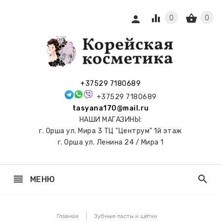
equalizer
shopping_basket
person
0
0
СЫ И
ПОДАРКИ
 С
+37529 7180689
АМИ
+37529 7180689
tasyana170@mail.ru
keyboard_arrow_right
Е
НАШИ МАГАЗИНЫ:
И И
г. Орша ул. Мира 3 ТЦ "Центрум" 1й этаж
ЬНЫЕ
г. Орша ул. Ленина 24 / Мира 1
reorder
search
МЕНЮ
keyboard_arrow_right
 ТОНЕРЫ,
НЕР-ПЭДЫ
Главная
Зубные пасты и щётки