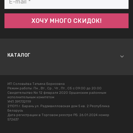
КАТАЛОГ
ИП Соловьёва Татьяна Борисовна
Режим работы:
Пн , Вт , Ср , Чт , Пт , Сб c 09:00 до 20:00
Свидетельство No 12 февраля 2020 Оршанским районным
исполнительным комитетом
УНП 391732119
211011 г. Барань ул. Радзивилловская дом 5 кв. 2 Республика
Беларусь
Дата регистрации в Торговом реестре РБ: 26.01.2024 номер
572637