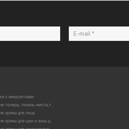
ка с микроиглами
Корейские тонеры, тоники, мисты,тонер-пэды
ие кремы для лица
Корейские кремы для шеи и зоны декольте