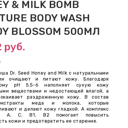
Y & MILK BOMB
TURE BODY WASH
Y BLOSSOM 500МЛ
2
руб.
уша Dr. Seed Honey and Milk с натуральными
ами очищают и питают кожу. Благодаря
ному pH 5.5-6 наполняет сухую кожу
ыми веществами и недостающей влагой, а
покаивает раздраженную кожу. В состав
экстракты меда и молока, которые
ливают и делают кожу гладкой. А комплекс
ов A, C, B1, B2 помогает повысить
сть кожи и предотвратить ее старение.