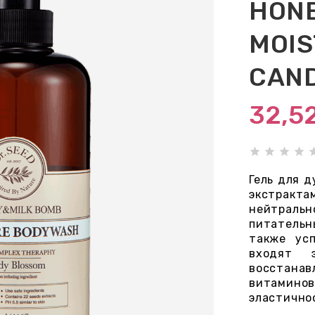
HONE
MOIS
CAND
32,5
Гель для д
экстракт
нейтраль
питательн
также ус
входят 
восстанав
витамин
эластично