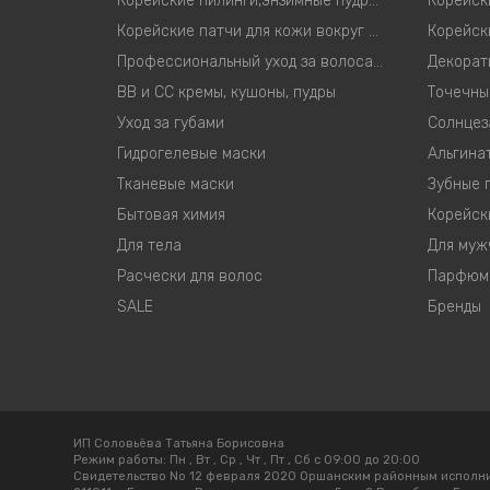
Корейские пилинги,энзимные пудры,скрабы для лица
Корейские патчи для кожи вокруг глаз
Профессиональный уход за волосами
Декорат
ВВ и СС кремы, кушоны, пудры
Точечны
Уход за губами
Солнцез
Гидрогелевые маски
Альгина
Тканевые маски
Зубные 
Бытовая химия
Корейск
Для тела
Для муж
Расчески для волос
Парфюм
SALE
Бренды
ИП Соловьёва Татьяна Борисовна
Режим работы:
Пн , Вт , Ср , Чт , Пт , Сб c 09:00 до 20:00
Свидетельство No 12 февраля 2020 Оршанским районным исполн