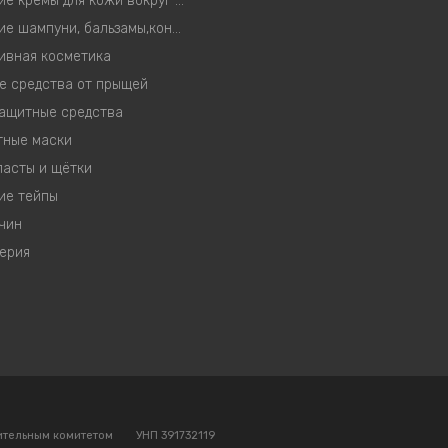
Корейские кремы для кожи вокруг глаз
Корейские шампуни, бальзамы,кондиционеры, маски
ивная косметика
е средства от прыщей
ащитные средства
тные маски
пасты и щётки
ие тейпы
чин
ерия
ительным комитетом
УНП 391732119