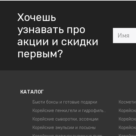
Хочешь
узнавать про
акции и скидки
первым?
КАТАЛОГ
Бьюти боксы и готовые подарки
Космети
Корейские пенки,гели и гидрофильные масла
Корейские сыворотки, эссенции
Корейск
Корейские эмульсии и лосьоны