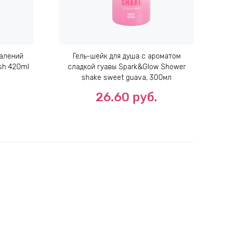
палений
Гель-шейк для душа с ароматом
N
sh 420ml
сладкой гуавы Spark&Glow Shower
shake sweet guava, 300мл
26.60
руб.