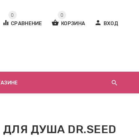
0
0
equalizer
shopping_basket
person
СРАВНЕНИЕ
КОРЗИНА
ВХОД
search
ГАЗИНЕ
 ДЛЯ ДУША DR.SEED