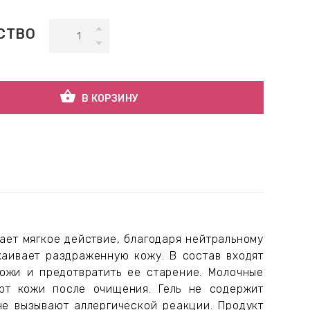
СТВО
shopping_basket
В КОРЗИНУ
вает мягкое действие, благодаря нейтральному
каивает раздраженную кожу. В состав входят
кожи и предотвратить ее старение. Молочные
рт кожи после очищения. Гель не содержит
не вызывают аллергической реакции. Продукт