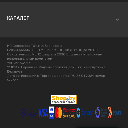
КАТАЛОГ
ИП Соловьёва Татьяна Борисовна
Режим работы:
Пн , Вт , Ср , Чт , Пт , Сб c 09:00 до 20:00
Свидетельство No 12 февраля 2020 Оршанским районным
исполнительным комитетом
УНП 391732119
211011 г. Барань ул. Радзивилловская дом 5 кв. 2 Республика
Беларусь
Дата регистрации в Торговом реестре РБ: 26.01.2024 номер
572637