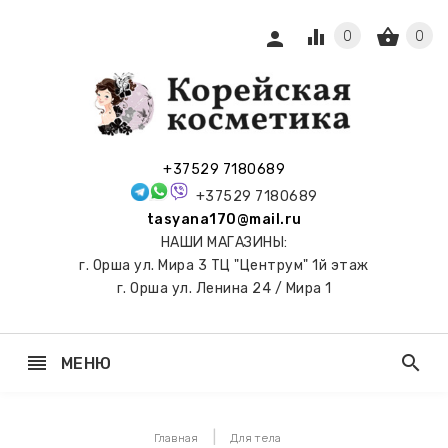
equalizer
shopping_basket
person
0
0
СЫ И
ПОДАРКИ
 С
+37529 7180689
АМИ
+37529 7180689
tasyana170@mail.ru
keyboard_arrow_right
Е
НАШИ МАГАЗИНЫ:
И И
г. Орша ул. Мира 3 ТЦ "Центрум" 1й этаж
ЬНЫЕ
г. Орша ул. Ленина 24 / Мира 1
reorder
search
МЕНЮ
keyboard_arrow_right
 ТОНЕРЫ,
НЕР-ПЭДЫ
Главная
Для тела