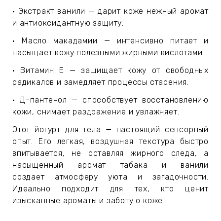
ЕВЫЕ
• Экстракт ванили — дарит коже нежный аромат
и антиоксидантную защиту.
НЫЕ
• Масло макадамии — интенсивно питает и
насыщает кожу полезными жирными кислотами.
• Витамин Е — защищает кожу от свободных
МАСКИ
радикалов и замедляет процессы старения.
• Д-пантенол — способствует восстановлению
СТЫ И
кожи, снимает раздражение и увлажняет.
Этот йогурт для тела — настоящий сенсорный
опыт. Его легкая, воздушная текстура быстро
ХИМИЯ
впитывается, не оставляя жирного следа, а
насыщенный аромат табака и ванили
 ТЕЙПЫ
создает атмосферу уюта и загадочности.
Идеально подходит для тех, кто ценит
keyboard_arrow_right
изысканные ароматы и заботу о коже.