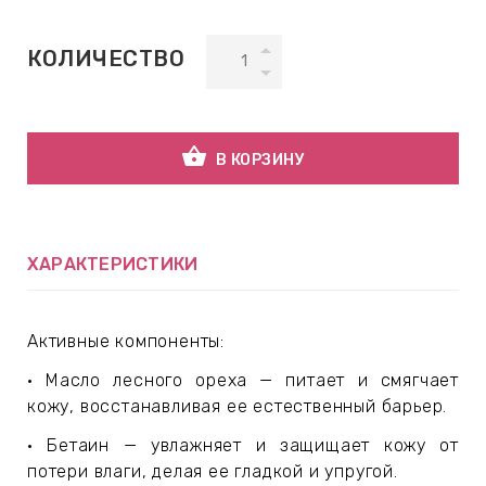
КОЛИЧЕСТВО
ВНАЯ
А
ЕМЫ,
shopping_basket
В КОРЗИНУ
УДРЫ
ОТ
ХАРАКТЕРИСТИКИ
Активные компоненты:
УБАМИ
• Масло лесного ореха — питает и смягчает
ЩИТНЫЕ
кожу, восстанавливая ее естественный барьер.
• Бетаин — увлажняет и защищает кожу от
потери влаги, делая ее гладкой и упругой.