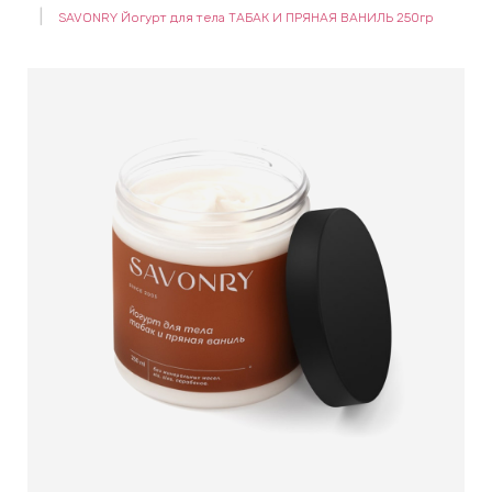
SAVONRY Йогурт для тела ТАБАК И ПРЯНАЯ ВАНИЛЬ 250гр
keyboard_arrow_right
Е
,
keyboard_arrow_right
 КРЕМЫ
Е
И
 КРЕМЫ
 ЗОНЫ
Е
ЭНЗИМНЫЕ