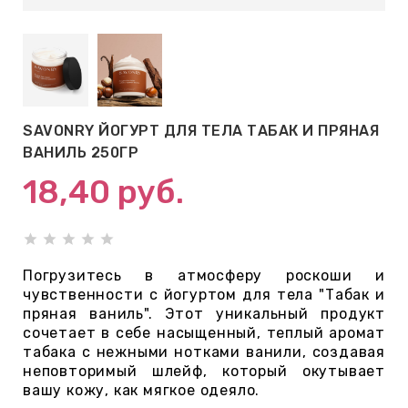
АБЫ ДЛЯ
 КРЕМЫ
ВОКРУГ
SAVONRY ЙОГУРТ ДЛЯ ТЕЛА ТАБАК И ПРЯНАЯ
ВАНИЛЬ 250ГР
 ПАТЧИ
18,40
руб.
ВОКРУГ
keyboard_arrow_right
Е
Погрузитесь в атмосферу роскоши и
чувственности с йогуртом для тела "Табак и
,КОНДИЦИОНЕРЫ,
пряная ваниль". Этот уникальный продукт
сочетает в себе насыщенный, теплый аромат
табака с нежными нотками ванили, создавая
неповторимый шлейф, который окутывает
ОНАЛЬНЫЙ
вашу кожу, как мягкое одеяло.
ОЛОСАМИ