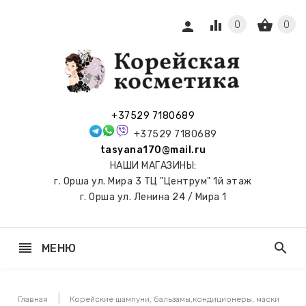
equalizer
shopping_basket
person
0
0
СЫ И
ПОДАРКИ
 С
+37529 7180689
АМИ
+37529 7180689
tasyana170@mail.ru
keyboard_arrow_right
Е
НАШИ МАГАЗИНЫ:
И И
г. Орша ул. Мира 3 ТЦ "Центрум" 1й этаж
ЬНЫЕ
г. Орша ул. Ленина 24 / Мира 1
reorder
search
МЕНЮ
keyboard_arrow_right
 ТОНЕРЫ,
НЕР-ПЭДЫ
Главная
Корейские шампуни, бальзамы,кондиционеры, маски