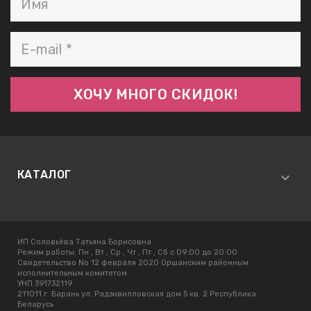
КАТАЛОГ
ИП Соловьёва Татьяна Борисовна
Режим работы:
Пн , Вт , Ср , Чт , Пт , Сб c 09:00 до 20:00
Свидетельство No 12 февраля 2020 Оршанским районным
исполнительным комитетом
УНП 391732119
211011 г. Барань ул. Радзивилловская дом 5 кв. 2 Республика
Беларусь