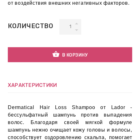
от воздействия внешних негативных факторов.
ВНАЯ
А
КОЛИЧЕСТВО
ЕМЫ,
УДРЫ
shopping_basket
В КОРЗИНУ
ОТ
ХАРАКТЕРИСТИКИ
УБАМИ
Dermatical Hair Loss Shampoo от
Lador
-
бессульфатный шампунь против выпадения
ЩИТНЫЕ
волос. Благодаря своей мягкой формуле
шампунь нежно очищает кожу головы и волосы,
способствует оздоровлению скальпа, помогает