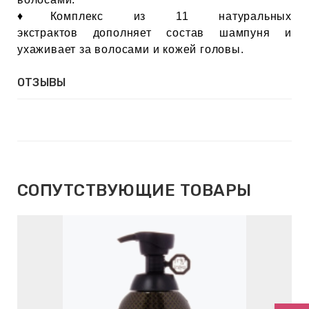
ИН
♦Комплекс из 11 натуральных
экстрактов дополняет состав шампуня и
ДЛЯ
ухаживает за волосами и кожей головы.
ОТЗЫВЫ
keyboard_arrow_right
ИЯ
keyboard_arrow_right
СОПУТСТВУЮЩИЕ ТОВАРЫ