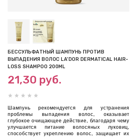
АБЫ ДЛЯ
 КРЕМЫ
ВОКРУГ
БЕССУЛЬФАТНЫЙ ШАМПУНЬ ПРОТИВ
 ПАТЧИ
ВЫПАДЕНИЯ ВОЛОС LA'DOR DERMATICAL HAIR-
ВОКРУГ
LOSS SHAMPOO 200ML
21,30
руб.
keyboard_arrow_right
Е
,КОНДИЦИОНЕРЫ,
Шампунь рекомендуется для устранения
проблемы выпадения волос, оказывает
глубокое очищающее действие, благодаря чему
улучшается питание волосяных луковиц,
ОНАЛЬНЫЙ
способствует укреплению волос, защищает их
ОЛОСАМИ