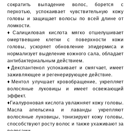
ЕВЫЕ
сократить выпадение волос, борется с
перхотью, успокаивает чувствительную кожу
головы и защищает волосы по всей длине от
НЫЕ
ломкости.
♦Салициловая кислота мягко отшелушивает
омертвевшие клетки с поверхности кожи
МАСКИ
головы, ускоряет обновление эпидермиса и
нормализует выделение кожного сала, обладает
антибактериальным действием.
СТЫ И
♦Декспантенол успокаивает и смягчает, имеет
заживляющее и регенерирующее действие.
♦Ментол улучшает кровобращение, укрепляет
ХИМИЯ
волосяные луковицы и имеет освежающий
эффект.
 ТЕЙПЫ
♦Гиалуроновая кислота увлажняет кожу головы.
Масла апельсина и лаванды укрепляют
волосяные луковицы, тонизируют кожу головы,
keyboard_arrow_right
способствуют росту волос и также ухаживают за
волосами.