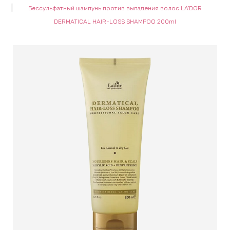
Бессульфатный шампунь против выпадения волос LA'DOR
keyboard_arrow_right
Е
DERMATICAL HAIR-LOSS SHAMPOO 200ml
,
keyboard_arrow_right
 КРЕМЫ
Е
И
 КРЕМЫ
 ЗОНЫ
Е
ЭНЗИМНЫЕ