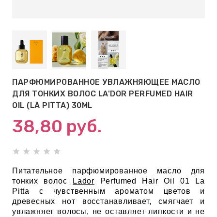
АБЫ ДЛЯ
 КРЕМЫ
ВОКРУГ
ПАРФЮМИРОВАННОЕ УВЛАЖНЯЮЩЕЕ МАСЛО
 ПАТЧИ
ДЛЯ ТОНКИХ ВОЛОС LA'DOR PERFUMED HAIR
ВОКРУГ
OIL (LA PITTA) 30ML
38,80
руб.
keyboard_arrow_right
Е
,КОНДИЦИОНЕРЫ,
Питательное парфюмированное масло для
тонких волос
Lador
Perfumed Hair Oil 01 La
Pitta с чувственным ароматом цветов и
древесных нот восстанавливает, смягчает и
ОНАЛЬНЫЙ
увлажняет волосы, не оставляет липкости и не
ОЛОСАМИ