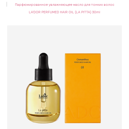
Парфюмированное увлажняющее масло для тонких волос
keyboard_arrow_right
Е
LA'DOR PERFUMED HAIR OIL (LA PITTA) 30ml
,
keyboard_arrow_right
 КРЕМЫ
Е
И
 КРЕМЫ
 ЗОНЫ
Е
ЭНЗИМНЫЕ