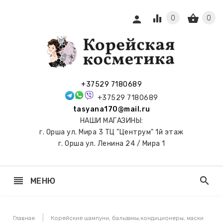
equalizer
shopping_basket
person
0
0
СЫ И
ПОДАРКИ
 С
+37529 7180689
АМИ
+37529 7180689
tasyana170@mail.ru
keyboard_arrow_right
Е
НАШИ МАГАЗИНЫ:
И И
г. Орша ул. Мира 3 ТЦ "Центрум" 1й этаж
ЬНЫЕ
г. Орша ул. Ленина 24 / Мира 1
reorder
search
МЕНЮ
keyboard_arrow_right
 ТОНЕРЫ,
НЕР-ПЭДЫ
Главная
Корейские шампуни, бальзамы,кондиционеры, маски