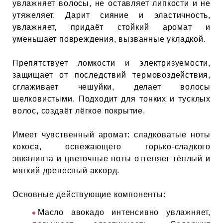
ЕВЫЕ
увлажняет волосы, не оставляет липкости и не
утяжеляет. Дарит сияние и эластичность,
увлажняет, придаёт стойкий аромат и
уменьшает повреждения, вызванные укладкой.
НЫЕ
Препятствует ломкости и электризуемости,
защищает от последствий термовоздействия,
МАСКИ
сглаживает чешуйки, делает волосы
шелковистыми. Подходит для тонких и тусклых
СТЫ И
волос, создаёт лёгкое покрытие.
Имеет чувственный аромат: сладковатые ноты
ХИМИЯ
кокоса, освежающего горько-сладкого
эвкалипта и цветочные ноты оттеняет тёплый и
мягкий древесный аккорд.
 ТЕЙПЫ
Основные действующие компоненты:
keyboard_arrow_right
Масло авокадо интенсивно увлажняет,