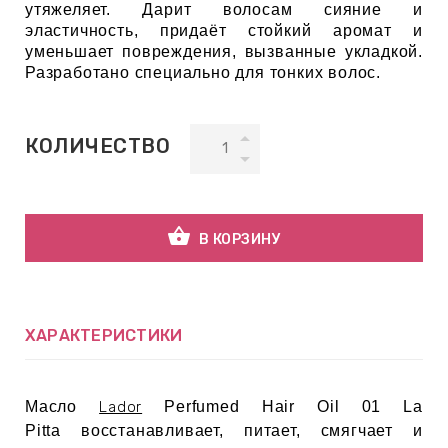
утяжеляет. Дарит волосам сияние и
эластичность, придаёт стойкий аромат и
уменьшает повреждения, вызванные укладкой.
ВНАЯ
Разработано специально для тонких волос.
А
ЕМЫ,
КОЛИЧЕСТВО
УДРЫ
shopping_basket
ОТ
В КОРЗИНУ
УБАМИ
ХАРАКТЕРИСТИКИ
ЩИТНЫЕ
​Масло
Lador
Perfumed Hair Oil 01 La
Pitta восстанавливает, питает, смягчает и