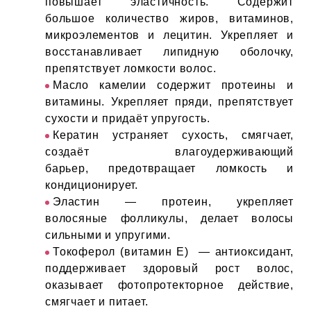
повышает эластичность. Содержит
ИН
большое количество жиров, витаминов,
микроэлементов и лецитин. Укрепляет и
ДЛЯ
восстанавливает липидную оболочку,
препятствует ломкости волос.
Масло камелии содержит протеины и
keyboard_arrow_right
ИЯ
витамины. Укрепляет пряди, препятствует
сухости и придаёт упругость.
Кератин устраняет сухость, смягчает,
создаёт влагоудерживающий
барьер, предотвращает ломкость и
keyboard_arrow_right
кондиционирует.
Эластин — протеин, укрепляет
волосяные фолликулы, делает волосы
сильными и упругими.
Токоферол (витамин E) — антиоксидант,
поддерживает здоровый рост волос,
оказывает фотопротекторное действие,
смягчает и питает.