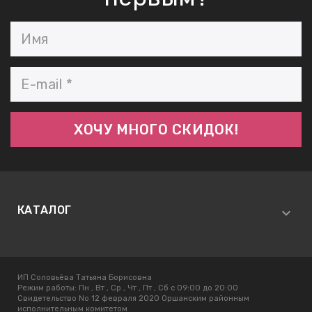
КАТАЛОГ
ИП Соловьёва Татьяна Борисовна
Режим работы:
Пн , Вт , Ср , Чт , Пт , Сб c 09:00 до 20:00
Свидетельство No 12 февраля 2020 Оршанским районным
исполнительным комитетом