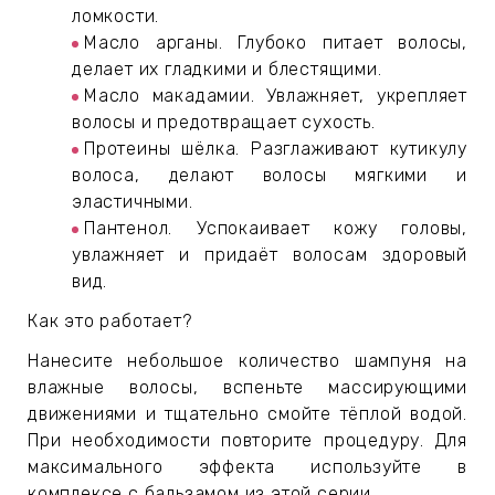
ИН
ломкости.
Масло арганы. Глубоко питает волосы,
делает их гладкими и блестящими.
ДЛЯ
Масло макадамии. Увлажняет, укрепляет
волосы и предотвращает сухость.
Протеины шёлка. Разглаживают кутикулу
keyboard_arrow_right
ИЯ
волоса, делают волосы мягкими и
эластичными.
Пантенол. Успокаивает кожу головы,
увлажняет и придаёт волосам здоровый
keyboard_arrow_right
вид.
Как это работает?
Нанесите небольшое количество шампуня на
влажные волосы, вспеньте массирующими
движениями и тщательно смойте тёплой водой.
При необходимости повторите процедуру. Для
максимального эффекта используйте в
комплексе с бальзамом из этой серии.