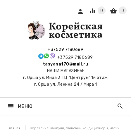
equalizer
shopping_basket
person
0
0
СЫ И
ПОДАРКИ
 С
+37529 7180689
АМИ
+37529 7180689
tasyana170@mail.ru
keyboard_arrow_right
Е
НАШИ МАГАЗИНЫ:
И И
г. Орша ул. Мира 3 ТЦ "Центрум" 1й этаж
ЬНЫЕ
г. Орша ул. Ленина 24 / Мира 1
reorder
search
МЕНЮ
keyboard_arrow_right
 ТОНЕРЫ,
НЕР-ПЭДЫ
Главная
Корейские шампуни, бальзамы,кондиционеры, маски