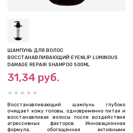
АБЫ ДЛЯ
 КРЕМЫ
ВОКРУГ
ШАМПУНЬ ДЛЯ ВОЛОС
 ПАТЧИ
ВОССТАНАВЛИВАЮЩИЙ EYENLIP LUMINOUS
ВОКРУГ
DAMAGE REPAIR SHAMPOO 500ML
31,34
руб.
keyboard_arrow_right
Е
,КОНДИЦИОНЕРЫ,
Восстанавливающий шампунь глубоко
очищает кожу головы, одновременно питая и
восстанавливая волосы после воздействия
агрессивных факторов. Инновационная
ОНАЛЬНЫЙ
формула, обогащённая активными
ОЛОСАМИ