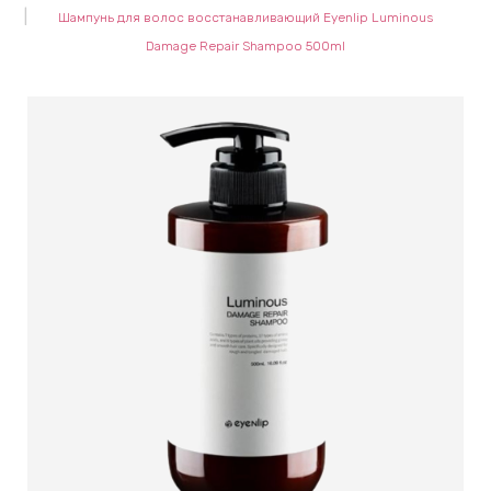
Шампунь для волос восстанавливающий Eyenlip Luminous
keyboard_arrow_right
Е
Damage Repair Shampoo 500ml
,
keyboard_arrow_right
 КРЕМЫ
Е
И
 КРЕМЫ
 ЗОНЫ
Е
ЭНЗИМНЫЕ