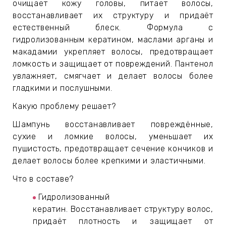
ЕВЫЕ
очищает кожу головы, питает волосы,
восстанавливает их структуру и придаёт
естественный блеск. Формула с
гидролизованным кератином, маслами арганы и
НЫЕ
макадамии укрепляет волосы, предотвращает
ломкость и защищает от повреждений. Пантенол
увлажняет, смягчает и делает волосы более
МАСКИ
гладкими и послушными.
Какую проблему решает?
СТЫ И
Шампунь восстанавливает повреждённые,
сухие и ломкие волосы, уменьшает их
ХИМИЯ
пушистость, предотвращает сечение кончиков и
делает волосы более крепкими и эластичными.
 ТЕЙПЫ
Что в составе?
Гидролизованный
keyboard_arrow_right
кератин. Восстанавливает структуру волос,
придаёт плотность и защищает от