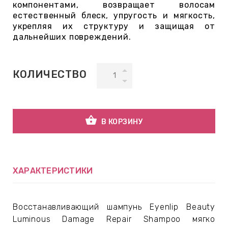
компонентами, возвращает волосам
естественный блеск, упругость и мягкость,
укрепляя их структуру и защищая от
ВНАЯ
дальнейших повреждений.
А
ЕМЫ,
КОЛИЧЕСТВО
УДРЫ
shopping_basket
ОТ
В КОРЗИНУ
УБАМИ
ХАРАКТЕРИСТИКИ
ЩИТНЫЕ
Восстанавливающий шампунь Eyenlip Beauty
Luminous Damage Repair Shampoo мягко