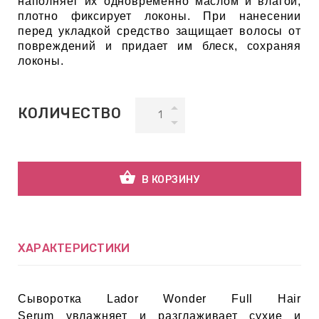
наполняет их одновременно маслом и влагой,
плотно фиксирует локоны. При нанесении
перед укладкой средство защищает волосы от
ВНАЯ
повреждений и придает им блеск, сохраняя
А
локоны.
ЕМЫ,
КОЛИЧЕСТВО
УДРЫ
ОТ
shopping_basket
В КОРЗИНУ
УБАМИ
ХАРАКТЕРИСТИКИ
ЩИТНЫЕ
Сыворотка Lador Wonder Full Hair
Serum увлажняет и разглаживает сухие и