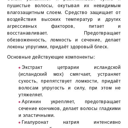
ЕВЫЕ
пушистые волосы, окутывая их невидимым
влагозащитным слоем. Средство защищает от
воздействия высоких температур и других
НЫЕ
агрессивных факторов, питает и
восстанавливает. Предотвращает
обезвоженность, ломкость и сечение, делает
МАСКИ
локоны упругими, придаёт здоровый блеск.
Основные действующие компоненты:
СТЫ И
Экстракт цетрарии исландской
(исландский мох) смягчает, устраняет
сухость, препятствует ломкости, придаёт
ХИМИЯ
волосам упругость и силу, при этом не
утяжеляет.
 ТЕЙПЫ
Аргинин укрепляет, предотвращает
сечение кончиков, делает волосы гладкими
keyboard_arrow_right
и эластичными.
Гиалуронат натрия интенсивно