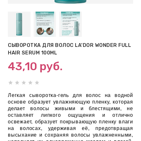
АБЫ ДЛЯ
 КРЕМЫ
ВОКРУГ
СЫВОРОТКА ДЛЯ ВОЛОС LA'DOR WONDER FULL
HAIR SERUM 100ML
 ПАТЧИ
43,10
руб.
ВОКРУГ
keyboard_arrow_right
Е
Легкая сыворотка-гель для волос на водной
основе образует увлажняющую пленку, которая
,КОНДИЦИОНЕРЫ,
делает волосы живыми и блестящими, не
оставляет липкого ощущения и отлично
освежает, образует покрывающую пленку влаги
на волосах, удерживая её, предотвращая
ОНАЛЬНЫЙ
высыхание и сохраняя волосы увлажненными,
ОЛОСАМИ