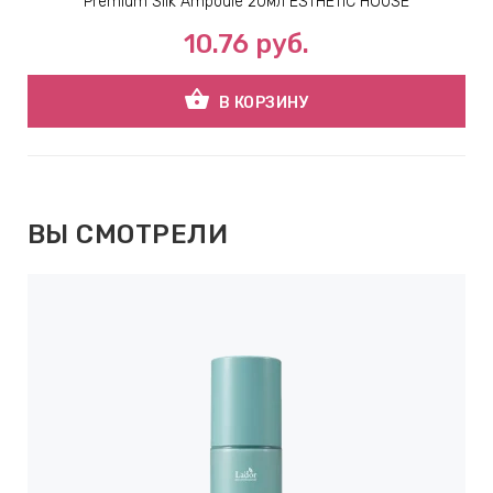
Premium Silk Ampoule 20мл ESTHETIC HOUSE
10.76
руб.
shopping_basket
В КОРЗИНУ
ВЫ СМОТРЕЛИ