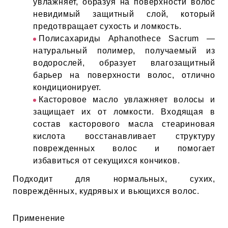
увлажняет, образуя на поверхности волос
ИН
невидимый защитный слой, который
предотвращает сухость и ломкость.
ДЛЯ
Полисахариды Aphanothece Sacrum —
натуральный полимер, получаемый из
водорослей, образует влагозащитный
keyboard_arrow_right
ИЯ
барьер на поверхности волос, отлично
кондиционирует.
Касторовое масло увлажняет волосы и
защищает их от ломкости. Входящая в
состав касторового масла стеариновая
keyboard_arrow_right
кислота восстанавливает структуру
поврежденных волос и помогает
избавиться от секущихся кончиков.
Подходит для нормальных, сухих,
повреждённых, кудрявых и вьющихся волос.
Применение