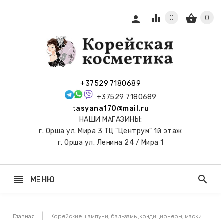
equalizer
shopping_basket
person
0
0
СЫ И
ПОДАРКИ
 С
+37529 7180689
АМИ
+37529 7180689
tasyana170@mail.ru
keyboard_arrow_right
Е
НАШИ МАГАЗИНЫ:
И И
г. Орша ул. Мира 3 ТЦ "Центрум" 1й этаж
ЬНЫЕ
г. Орша ул. Ленина 24 / Мира 1
reorder
search
МЕНЮ
keyboard_arrow_right
 ТОНЕРЫ,
НЕР-ПЭДЫ
Главная
Корейские шампуни, бальзамы,кондиционеры, маски