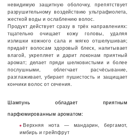
ЕВЫЕ
невидимую защитную оболочку, препятствует
разрушительному воздействию ультрафиолета,
жесткой воды и ослаблению волос.
НЫЕ
Продукт действует сразу в трёх направлениях:
тщательно очищает кожу головы, удаляя
излишки кожного сала и мягко отшелушивая;
МАСКИ
придаёт волосам здоровый блеск, напитывает
влагой, укрепляет и дарит локонам приятный
аромат; делает пряди шелковистыми и более
СТЫ И
послушными, облегчает расчёсывание,
разглаживает, убирает пушистость и защищает
кончики волос от сечения.
ХИМИЯ
Шампунь обладает приятным
 ТЕЙПЫ
парфюмированным ароматом:
keyboard_arrow_right
Верхняя нота — мандарин, бергамот,
имбирь и грейпфрут