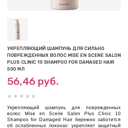
АБЫ ДЛЯ
 КРЕМЫ
ВОКРУГ
УКРЕПЛЯЮЩИЙ ШАМПУНЬ ДЛЯ СИЛЬНО
 ПАТЧИ
ПОВРЕЖДЕННЫХ ВОЛОС MISE EN SCENE SALON
ВОКРУГ
PLUS CLINIC 10 SHAMPOO FOR DAMAGED HAIR
500 МЛ
56,46
руб.
keyboard_arrow_right
Е
,КОНДИЦИОНЕРЫ,
Укрепляющий шампунь для поврежденных
волос Mise en Scene Salon Plus Clinic 10
Shampoo for Damaged Hair бережно заботится
ОНАЛЬНЫЙ
об ослабленных локонах: укрепляет защитный
ОЛОСАМИ