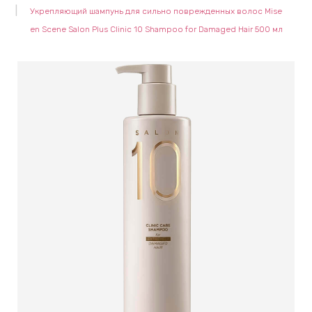
Укрепляющий шампунь для сильно поврежденных волос Mise
keyboard_arrow_right
Е
en Scene Salon Plus Clinic 10 Shampoo for Damaged Hair 500 мл
,
keyboard_arrow_right
 КРЕМЫ
Е
И
 КРЕМЫ
 ЗОНЫ
Е
ЭНЗИМНЫЕ