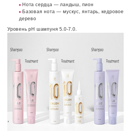
ИН
Нота сердца — ландыш, пион
Базовая нота — мускус, янтарь, кедровое
дерево
ДЛЯ
Уровень pH шампуня 5.0-7.0.
keyboard_arrow_right
ИЯ
keyboard_arrow_right