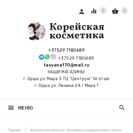
equalizer
shopping_basket
person
0
0
СЫ И
ПОДАРКИ
 С
+37529 7180689
АМИ
+37529 7180689
tasyana170@mail.ru
keyboard_arrow_right
Е
НАШИ МАГАЗИНЫ:
И И
г. Орша ул. Мира 3 ТЦ "Центрум" 1й этаж
ЬНЫЕ
г. Орша ул. Ленина 24 / Мира 1
reorder
search
МЕНЮ
keyboard_arrow_right
 ТОНЕРЫ,
НЕР-ПЭДЫ
Главная
Корейские шампуни, бальзамы,кондиционеры, маски