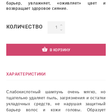
барьер, увлажняет, «оживляет» цвет и
возвращает здоровое сияние.
ВНАЯ
А
КОЛИЧЕСТВО
ЕМЫ,
УДРЫ
shopping_basket
В КОРЗИНУ
ОТ
ХАРАКТЕРИСТИКИ
УБАМИ
Слабокислотный шампунь очень мягко, но
ЩИТНЫЕ
тщательно удаляет пыль, загрязнения и остатки
укладочных средств, не нарушая защитный
барьер волос и кожи головы. Образует