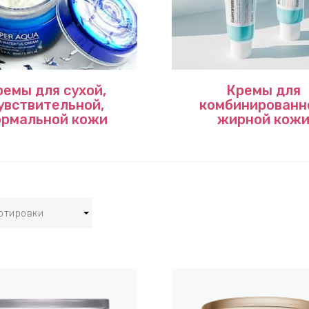
ремы для сухой,
Кремы для
увствительной,
комбинированн
ормальной кожи
жирной кож
ртировки