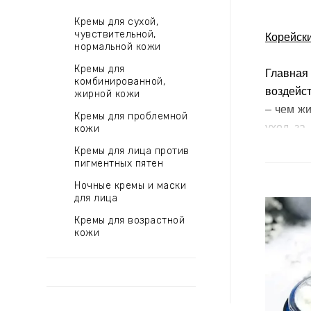
Кремы для сухой,
чувствительной,
Корейски
нормальной кожи
Кремы для
Главная
комбинированной,
воздейст
жирной кожи
– чем жи
Кремы для проблемной
уход за
кожи
наоборо
Кремы для лица против
пигментных пятен
Ночные кремы и маски
для лица
Кремы для возрастной
кожи