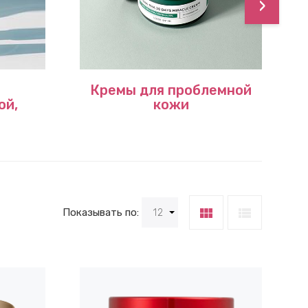
›
Кремы для проблемной
ой,
кожи
и
view_module
view_list
Показывать по:
12