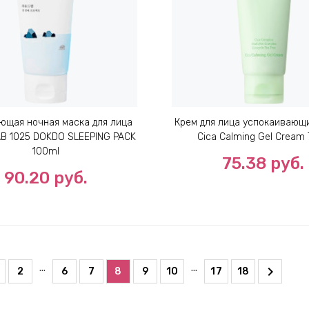
ющая ночная маска для лица
Крем для лица успокаивающ
B 1025 DOKDO SLEEPING PACK
Cica Calming Gel Cream
100ml
75.38
руб.
90.20
руб.
...
...
2
6
7
8
9
10
17
18