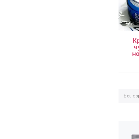
К
ч
н
Без со