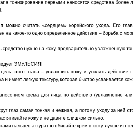
тапа тонизирование первыми наносятся средстваа более
.
ап можно считать «сердцем» корейского ухода. Его гла
н на какое-то одно определенное действие – борьба с мор
ь средство нужно на кожу, предварительно увлажненную т
ледует ЭМУЛЬСИЯ!
 цель этого этапа – увлажнить кожу и усилить действие
а и имеет легкую текстуру, которая быстро усваивается кож
анесением крема для лица по действию (увлажнение или
руг глаз самая тонкая и нежная, а потому, уходу за ней с
растягивайте кожу и не давите слишком сильно.
ами пальцев аккуратно вбивайте крем в кожу, лучше испо