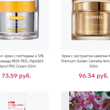
г-крем с пептидами и 12%
Крем с экстрактом камелии 
намида MEDI-PEEL Peptide9
Premium Golden Camellia Wri
itanol PRO Cream 50ml
50ml
73.59
руб.
96.34
руб.