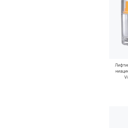
Лифтин
ниаци
V