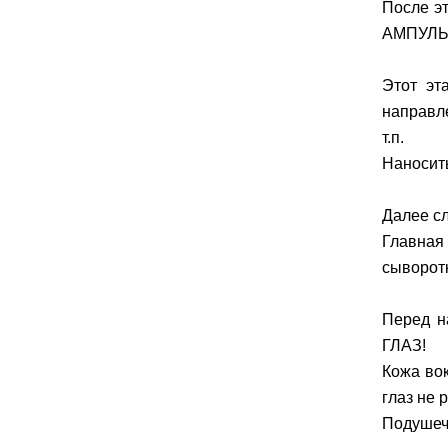
После э
АМПУЛЫ
Этот эт
направле
т.п.
Наносит
Далее с
Главная
сыворотк
Перед н
ГЛАЗ!
Кожа вок
глаз не 
Подушечк