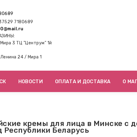
80689
7529 7180689
0@mail.ru
АЗИНЫ:
. Мира 3 ТЦ "Центрум" 1й
. Ленина 24 / Мира 1
СК
НОВОСТИ
ОПЛАТА И ДОСТАВКА
О МА
йские кремы для лица в Минске с д
д Республики Беларусь