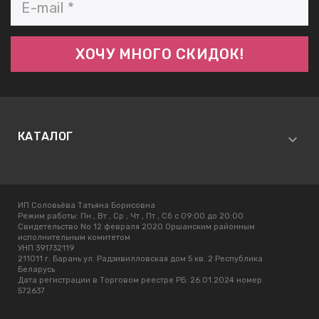
КАТАЛОГ
ИП Соловьёва Татьяна Борисовна
Режим работы:
Пн , Вт , Ср , Чт , Пт , Сб c 09:00 до 20:00
Свидетельство No 12 февраля 2020 Оршанским районным
исполнительным комитетом
УНП 391732119
211011 г. Барань ул. Радзивилловская дом 5 кв. 2 Республика
Беларусь
Дата регистрации в Торговом реестре РБ: 26.01.2024 номер
572637