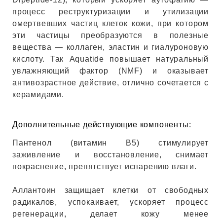
ИН
процесс реструктуризации и утилизации
омертвевших частиц клеток кожи, при котором
ДЛЯ
эти частицы преобразуются в полезные
вещества — коллаген, эластин и гиалуроновую
кислоту. Так Aquatide повышает натуральный
keyboard_arrow_right
ИЯ
увлажняющий фактор (NMF) и оказывает
антивозрастное действие, отлично сочетается с
керамидами.
keyboard_arrow_right
Дополнительные действующие компоненты:
Пантенол (витамин B5) стимулирует
заживление и восстановление, снимает
покраснение, препятствует испарению влаги.
Аллантоин защищает клетки от свободных
радикалов, успокаивает, ускоряет процесс
регенерации, делает кожу менее