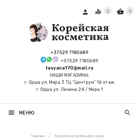
equalizer
shopping_basket
person
0
0
СЫ И
ПОДАРКИ
 С
+37529 7180689
АМИ
+37529 7180689
tasyana170@mail.ru
keyboard_arrow_right
Е
НАШИ МАГАЗИНЫ:
И И
г. Орша ул. Мира 3 ТЦ "Центрум" 1й этаж
ЬНЫЕ
г. Орша ул. Ленина 24 / Мира 1
reorder
search
МЕНЮ
keyboard_arrow_right
 ТОНЕРЫ,
НЕР-ПЭДЫ
Главная
Корейские кремы для лица