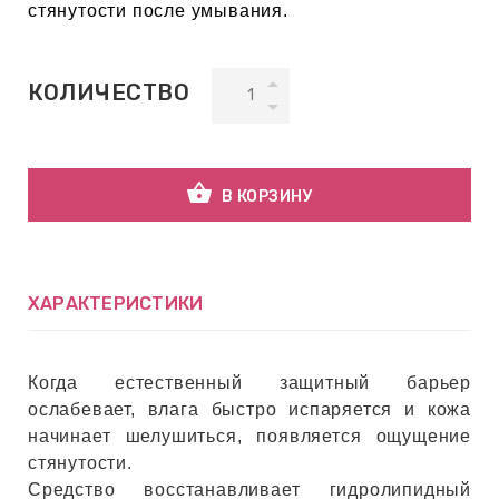
стянутости после умывания.
ВНАЯ
А
КОЛИЧЕСТВО
ЕМЫ,
УДРЫ
shopping_basket
В КОРЗИНУ
ОТ
ХАРАКТЕРИСТИКИ
УБАМИ
Когда естественный защитный барьер
ослабевает, влага быстро испаряется и кожа
ЩИТНЫЕ
начинает шелушиться, появляется ощущение
стянутости.
Средство восстанавливает гидролипидный