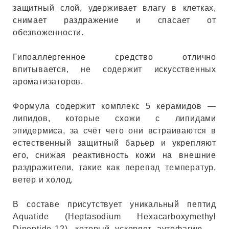
ЕВЫЕ
защитный слой, удерживает влагу в клетках,
снимает раздражение и спасает от
обезвоженности.
НЫЕ
Гипоаллергенное средство отлично
впитывается, не содержит искусственных
МАСКИ
ароматизаторов.
Формула содержит комплекс 5 керамидов —
СТЫ И
липидов, которые схожи с липидами
эпидермиса, за счёт чего они встраиваются в
естественный защитный барьер и укрепляют
ХИМИЯ
его, снижая реактивность кожи на внешние
раздражители, такие как перепад температур,
 ТЕЙПЫ
ветер и холод.
В составе присутствует уникальный пептид
keyboard_arrow_right
Aquatide (Heptasodium Hexacarboxymethyl
Dipeptide-12), который ускоряет аутофагию —