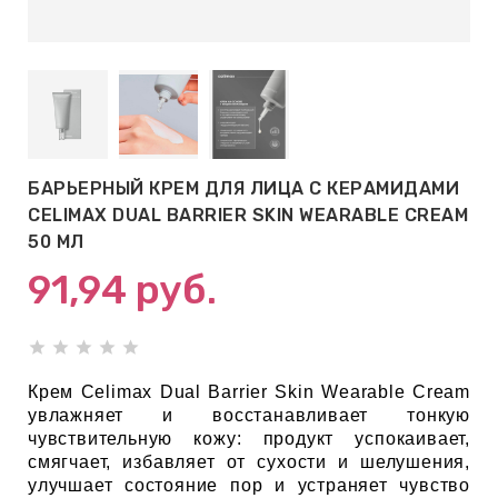
АБЫ ДЛЯ
 КРЕМЫ
ВОКРУГ
БАРЬЕРНЫЙ КРЕМ ДЛЯ ЛИЦА С КЕРАМИДАМИ
 ПАТЧИ
CELIMAX DUAL BARRIER SKIN WEARABLE CREAM
ВОКРУГ
50 МЛ
91,94
руб.
keyboard_arrow_right
Е
,КОНДИЦИОНЕРЫ,
Крем Celimax Dual Barrier Skin Wearable Cream
увлажняет и восстанавливает тонкую
чувствительную кожу: продукт успокаивает,
смягчает, избавляет от сухости и шелушения,
ОНАЛЬНЫЙ
улучшает состояние пор и устраняет чувство
ОЛОСАМИ