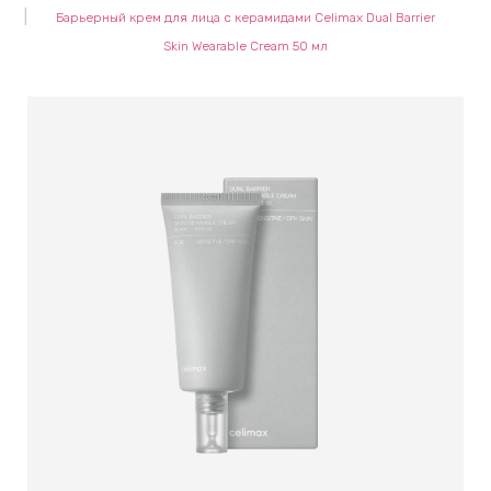
Барьерный крем для лица с керамидами Celimax Dual Barrier
keyboard_arrow_right
Е
Skin Wearable Cream 50 мл
,
keyboard_arrow_right
 КРЕМЫ
Е
И
 КРЕМЫ
 ЗОНЫ
Е
ЭНЗИМНЫЕ