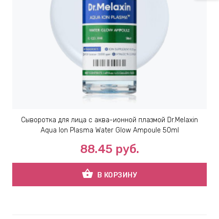
Сыворотка для лица с аква-ионной плазмой Dr.Melaxin
Aqua Ion Plasma Water Glow Ampoule 50ml
88.45
руб.
shopping_basket
В КОРЗИНУ