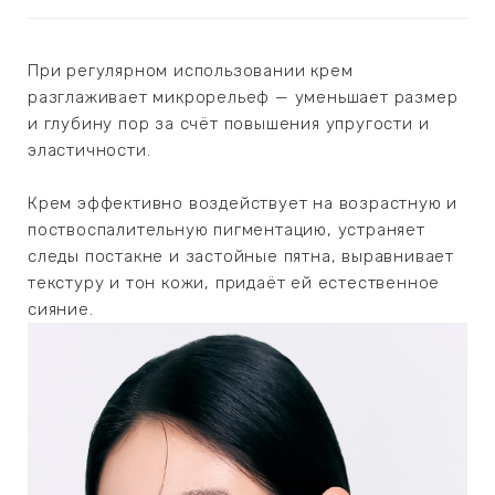
ЕВЫЕ
При регулярном использовании крем
НЫЕ
разглаживает микрорельеф — уменьшает размер
и глубину пор за счёт повышения упругости и
эластичности.
МАСКИ
Крем эффективно воздействует на возрастную и
поствоспалительную пигментацию, устраняет
СТЫ И
следы постакне и застойные пятна, выравнивает
текстуру и тон кожи, придаёт ей естественное
сияние.
ХИМИЯ
 ТЕЙПЫ
keyboard_arrow_right