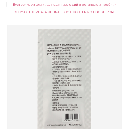
Бустер-крем для лица подтягивающий с ретинолом пробник
keyboard_arrow_right
Е
CELIMAX THE VITA-A RETINAL SHOT TIGHTENING BOOSTER 1ML
,
keyboard_arrow_right
 КРЕМЫ
Е
И
 КРЕМЫ
 ЗОНЫ
Е
ЭНЗИМНЫЕ