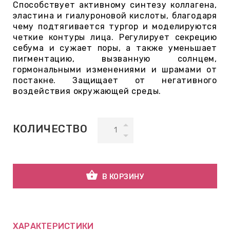
Способствует активному синтезу коллагена,
эластина и гиалуроновой кислоты, благодаря
чему подтягивается тургор и моделируются
ВНАЯ
четкие контуры лица. Регулирует секрецию
А
себума и сужает поры, а также уменьшает
пигментацию, вызванную солнцем,
ЕМЫ,
гормональными изменениями и шрамами от
постакне. Защищает от негативного
УДРЫ
воздействия окружающей среды.
ОТ
КОЛИЧЕСТВО
УБАМИ
shopping_basket
В КОРЗИНУ
ЩИТНЫЕ
ХАРАКТЕРИСТИКИ