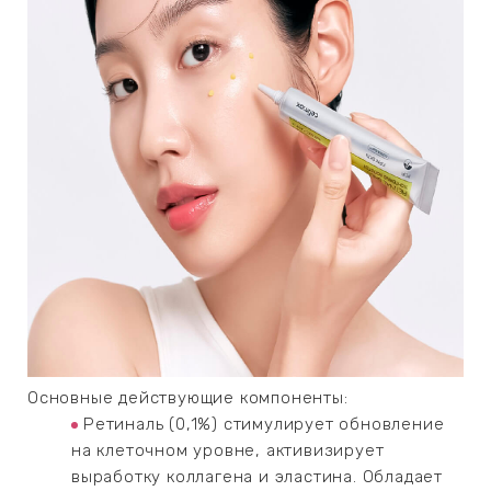
ИН
ДЛЯ
keyboard_arrow_right
ИЯ
keyboard_arrow_right
Основные действующие компоненты:
Ретиналь (0,1%) стимулирует обновление
на клеточном уровне, активизирует
выработку коллагена и эластина. Обладает