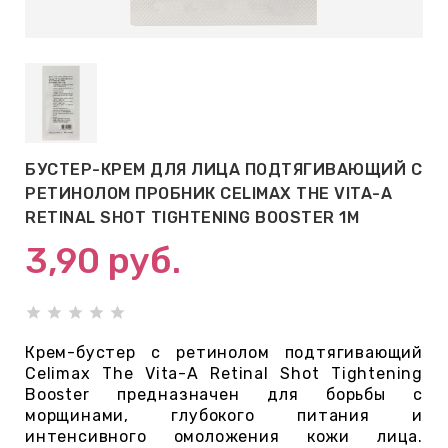
АБЫ ДЛЯ
 КРЕМЫ
ВОКРУГ
БУСТЕР-КРЕМ ДЛЯ ЛИЦА ПОДТЯГИВАЮЩИЙ С
 ПАТЧИ
РЕТИНОЛОМ ПРОБНИК CELIMAX THE VITA-A
ВОКРУГ
RETINAL SHOT TIGHTENING BOOSTER 1M
3,90
руб.
keyboard_arrow_right
Е
,КОНДИЦИОНЕРЫ,
Крем-бустер с ретинолом подтягивающий
Celimax The Vita-A Retinal Shot Tightening
Booster предназначен для борьбы с
морщинами, глубокого питания и
ОНАЛЬНЫЙ
интенсивного омоложения кожи лица.
ОЛОСАМИ