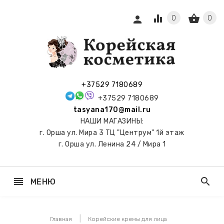
equalizer
shopping_basket
person
0
0
СЫ И
ПОДАРКИ
 С
+37529 7180689
АМИ
+37529 7180689
tasyana170@mail.ru
keyboard_arrow_right
Е
НАШИ МАГАЗИНЫ:
И И
г. Орша ул. Мира 3 ТЦ "Центрум" 1й этаж
ЬНЫЕ
г. Орша ул. Ленина 24 / Мира 1
reorder
search
МЕНЮ
keyboard_arrow_right
 ТОНЕРЫ,
НЕР-ПЭДЫ
Главная
Корейские кремы для лица