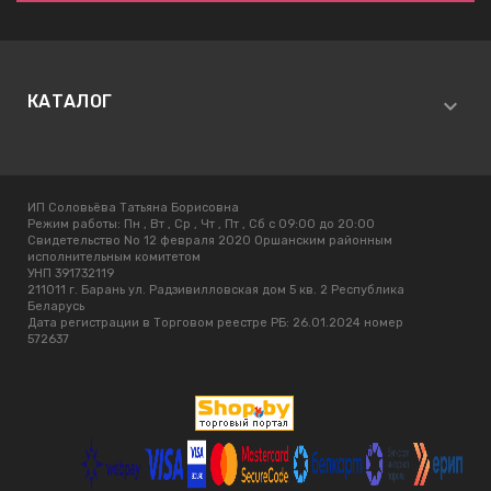
КАТАЛОГ
ИП Соловьёва Татьяна Борисовна
Режим работы:
Пн , Вт , Ср , Чт , Пт , Сб c 09:00 до 20:00
Свидетельство No 12 февраля 2020 Оршанским районным
исполнительным комитетом
УНП 391732119
211011 г. Барань ул. Радзивилловская дом 5 кв. 2 Республика
Беларусь
Дата регистрации в Торговом реестре РБ: 26.01.2024 номер
572637