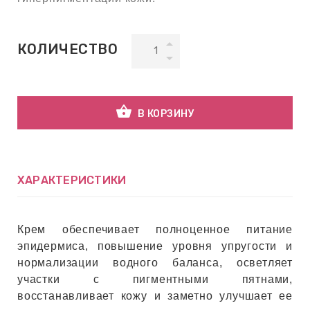
ВНАЯ
КОЛИЧЕСТВО
А
ЕМЫ,
УДРЫ
shopping_basket
В КОРЗИНУ
ОТ
ХАРАКТЕРИСТИКИ
УБАМИ
Крем обеспечивает полноценное питание
эпидермиса, повышение уровня упругости и
ЩИТНЫЕ
нормализации водного баланса, осветляет
участки с пигментными пятнами,
восстанавливает кожу и заметно улучшает ее