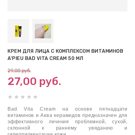
АБЫ ДЛЯ
 КРЕМЫ
ВОКРУГ
КРЕМ ДЛЯ ЛИЦА С КОМПЛЕКСОМ ВИТАМИНОВ
 ПАТЧИ
A'PIEU BAD VITA CREAM 50 МЛ
ВОКРУГ
29,00
руб.
27,00
руб.
keyboard_arrow_right
Е
,КОНДИЦИОНЕРЫ,
Bad Vita Cream на основе пятнадцати
витаминов и Аква керамидов предназначен для
эффективного лечения проблемной, сухой,
ОНАЛЬНЫЙ
склонной к раннему увяданию и
гиперпигментации кожи.
ОЛОСАМИ