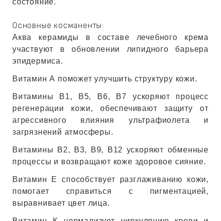
ЕВЫЕ
состояние.
Основные косманенты:
Аква керамиды в составе лечебного крема
НЫЕ
участвуют в обновлении липидного барьера
эпидермиса.
МАСКИ
Витамин А поможет улучшить структуру кожи.
Витамины B1, B5, B6, B7 ускоряют процесс
СТЫ И
регенерации кожи, обеспечивают защиту от
агрессивного влияния ультрафиолета и
загрязнений атмосферы.
ХИМИЯ
Витамины B2, B3, B9, B12 ускоряют обменные
процессы и возвращают коже здоровое сияние.
 ТЕЙПЫ
Витамин Е способствует разглаживанию кожи,
помогает справиться с пигментацией,
keyboard_arrow_right
выравнивает цвет лица.
Витамин К нормализует циркуляцию крови и