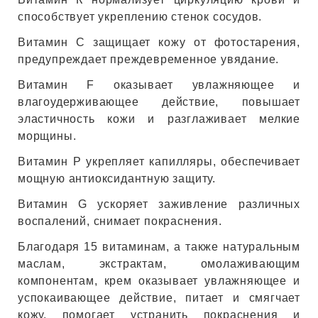
ИН
способствует укреплению стенок сосудов.
Витамин С защищает кожу от фотостарения,
ДЛЯ
предупреждает преждевременное увядание.
Витамин F оказывает увлажняющее и
keyboard_arrow_right
ИЯ
влагоудерживающее действие, повышает
эластичность кожи и разглаживает мелкие
морщины.
Витамин Р укрепляет капилляры, обеспечивает
keyboard_arrow_right
мощную антиоксидантную защиту.
Витамин G ускоряет заживление различных
воспалений, снимает покраснения.
Благодаря 15 витаминам, а также натуральным
маслам, экстрактам, омолаживающим
компонентам, крем оказывает увлажняющее и
успокаивающее действие, питает и смягчает
кожу, помогает устранить покраснения и