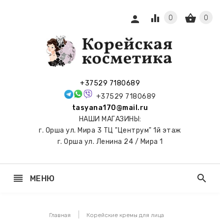
equalizer
shopping_basket
person
0
0
СЫ И
ПОДАРКИ
 С
+37529 7180689
АМИ
+37529 7180689
tasyana170@mail.ru
keyboard_arrow_right
Е
НАШИ МАГАЗИНЫ:
И И
г. Орша ул. Мира 3 ТЦ "Центрум" 1й этаж
ЬНЫЕ
г. Орша ул. Ленина 24 / Мира 1
reorder
search
МЕНЮ
keyboard_arrow_right
 ТОНЕРЫ,
НЕР-ПЭДЫ
Главная
Корейские кремы для лица