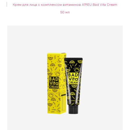
Крем для лица с комплексом витаминов A'PIEU Bad Vita Cream
keyboard_arrow_right
Е
50 мл
,
keyboard_arrow_right
 КРЕМЫ
Е
И
 КРЕМЫ
 ЗОНЫ
Е
ЭНЗИМНЫЕ