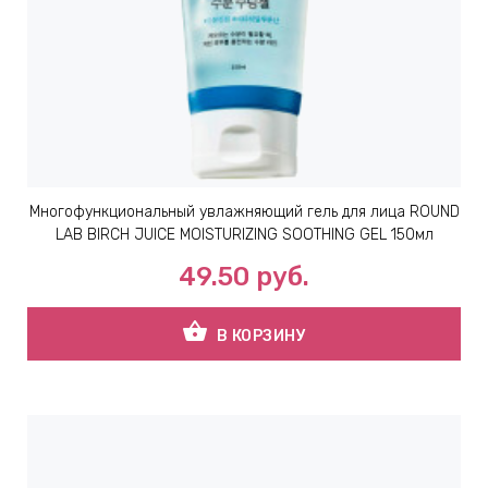
ЕВЫЕ
НЫЕ
МАСКИ
Многофункциональный увлажняющий гель для лица ROUND
СТЫ И
LAB BIRCH JUICE MOISTURIZING SOOTHING GEL 150мл
49.50
руб.
ХИМИЯ
shopping_basket
В КОРЗИНУ
 ТЕЙПЫ
keyboard_arrow_right