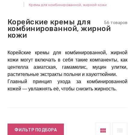
Кремы для комбинированной, жирной кожи
keyboard_arrow_right
Е
,
Корейские кремы для
56 товаров
комбинированной, жирной
кожи
keyboard_arrow_right
 КРЕМЫ
Корейские кремы для комбинированной, жирной
кожи могут включать в себя такие компаненты, как
Е
центелла азиатская, гамамелис, муцин улитки,
И
растительные экстракты полыни и хауюттюйнии.
Главный принцип ухода за комбинированной
кожей — увлажнять её, чтобы снизить жирность.
 КРЕМЫ
 ЗОНЫ
Е
view_module
view_list
ФИЛЬТР ПОДБОРА
ЭНЗИМНЫЕ