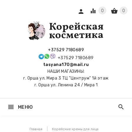
equalizer
shopping_basket
person
0
0
СЫ И
ПОДАРКИ
 С
+37529 7180689
АМИ
+37529 7180689
tasyana170@mail.ru
keyboard_arrow_right
Е
НАШИ МАГАЗИНЫ:
И И
г. Орша ул. Мира 3 ТЦ "Центрум" 1й этаж
ЬНЫЕ
г. Орша ул. Ленина 24 / Мира 1
reorder
search
МЕНЮ
keyboard_arrow_right
 ТОНЕРЫ,
НЕР-ПЭДЫ
Главная
Корейские кремы для лица