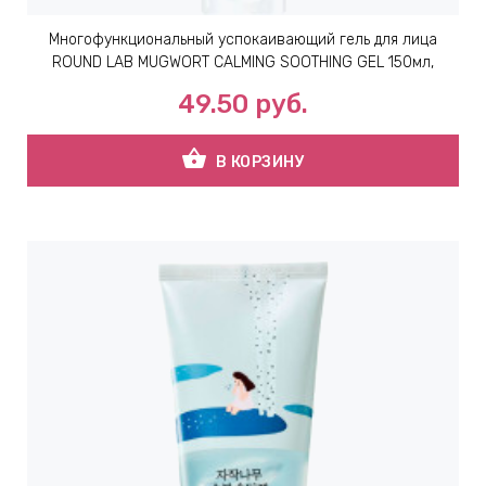
Многофункциональный успокаивающий гель для лица
ВНАЯ
ROUND LAB MUGWORT CALMING SOOTHING GEL 150мл,
А
49.50
руб.
ЕМЫ,
shopping_basket
В КОРЗИНУ
УДРЫ
ОТ
УБАМИ
ЩИТНЫЕ