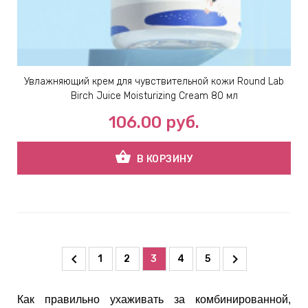
Увлажняющий крем для чувствительной кожи Round Lab
Birch Juice Moisturizing Cream 80 мл
106.00
руб.
shopping_basket
В КОРЗИНУ
1
2
3
4
5
Как правильно ухаживать за комбинированной,