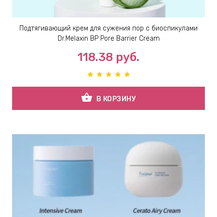
Подтягивающий крем для сужения пор с биоспикулами
Dr.Melaxin BP Pore Barrier Cream
118.38
руб.
shopping_basket
В КОРЗИНУ