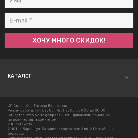
КАТАЛОГ
ИП Соловьёва Татьяна Борисовна
Режим работы:
Пн , Вт , Ср , Чт , Пт , Сб c 09:00 до 20:00
Свидетельство No 12 февраля 2020 Оршанским районным
исполнительным комитетом
УНП 391732119
211011 г. Барань ул. Радзивилловская дом 5 кв. 2 Республика
Беларусь