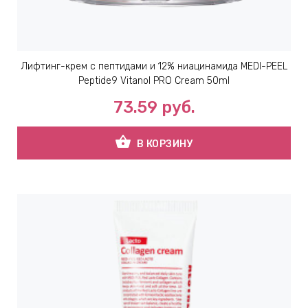
Лифтинг-крем с пептидами и 12% ниацинамида MEDI-PEEL
Peptide9 Vitanol PRO Cream 50ml
73.59
руб.
shopping_basket
В КОРЗИНУ