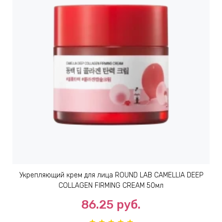
ИН
ДЛЯ
keyboard_arrow_right
ИЯ
keyboard_arrow_right
Укрепляющий крем для лица ROUND LAB CAMELLIA DEEP
COLLAGEN FIRMING CREAM 50мл
86.25
руб.