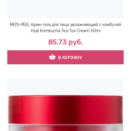
MEDI-PEEL Крем-гель для лица увлажняющий с комбучей
Hyal Kombucha Tea-Tox Cream 50ml
85.73
руб.
shopping_basket
В КОРЗИНУ