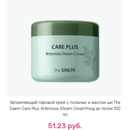
ИН
ДЛЯ
keyboard_arrow_right
ИЯ
keyboard_arrow_right
Увлажняющий паровой крем с полынью и маслом ши The
Saem Care Plus Artemisia Steam CreamУход за телом 100
ml
51.23
руб.