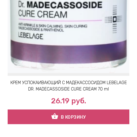
КРЕМ УСПОКАИВАЮЩИЙ С МАДЕКАССОСИДОМ LEBELAGE
DR. MADECASSOSIDE CURE CREAM 70 ml
26.19
руб.
shopping_basket
В КОРЗИНУ