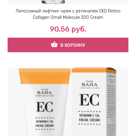
Липосомный лифтинг-крем с ретиналем CKD Retino
ВНАЯ
Collagen Small Molecule 300 Cream
А
90.56
руб.
ЕМЫ,
shopping_basket
В КОРЗИНУ
УДРЫ
ОТ
УБАМИ
ЩИТНЫЕ