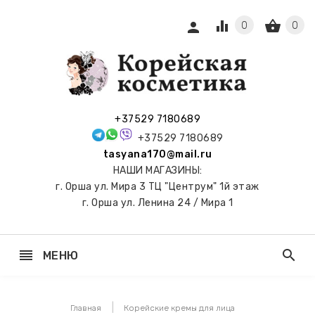
equalizer
shopping_basket
person
0
0
СЫ И
ПОДАРКИ
 С
+37529 7180689
АМИ
+37529 7180689
tasyana170@mail.ru
keyboard_arrow_right
Е
НАШИ МАГАЗИНЫ:
И И
г. Орша ул. Мира 3 ТЦ "Центрум" 1й этаж
ЬНЫЕ
г. Орша ул. Ленина 24 / Мира 1
reorder
search
МЕНЮ
keyboard_arrow_right
 ТОНЕРЫ,
НЕР-ПЭДЫ
Главная
Корейские кремы для лица