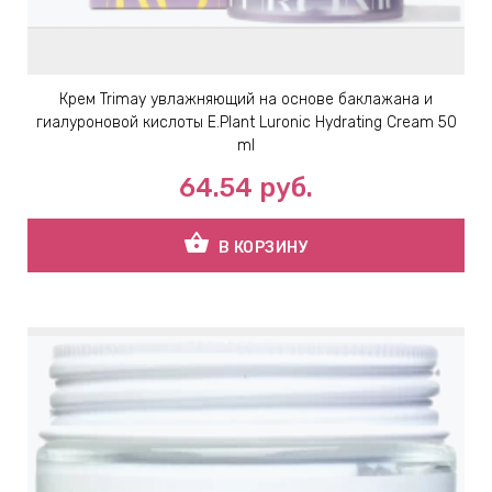
Крем Trimay увлажняющий на основе баклажана и
гиалуроновой кислоты E.Plant Luronic Hydrating Cream 50
ml
64.54
руб.
shopping_basket
В КОРЗИНУ