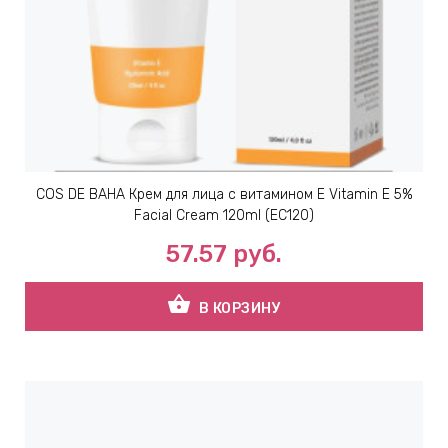
ЕВЫЕ
НЫЕ
МАСКИ
COS DE BAHA Крем для лица с витамином Е Vitamin E 5%
СТЫ И
Facial Cream 120ml (EC120)
57.57
руб.
ХИМИЯ
shopping_basket
В КОРЗИНУ
 ТЕЙПЫ
keyboard_arrow_right