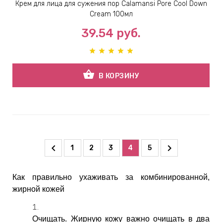
Крем для лица для сужения пор Calamansi Pore Cool Down
Cream 100мл
39.54
руб.
shopping_basket
В КОРЗИНУ
1
2
3
4
5
Как правильно ухаживать за комбинированной,
жирной кожей
Очищать. Жирную кожу важно очищать в два