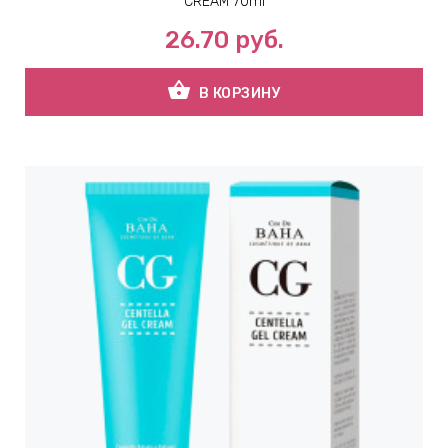
CREAM 70ml
26.70
руб.
shopping_basket
В КОРЗИНУ