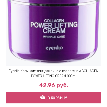
Eyenlip Крем-лифтинг для лица с коллагеном COLLAGEN
POWER LIFTING CREAM 100ml
42.96
руб.
shopping_basket
В КОРЗИНУ