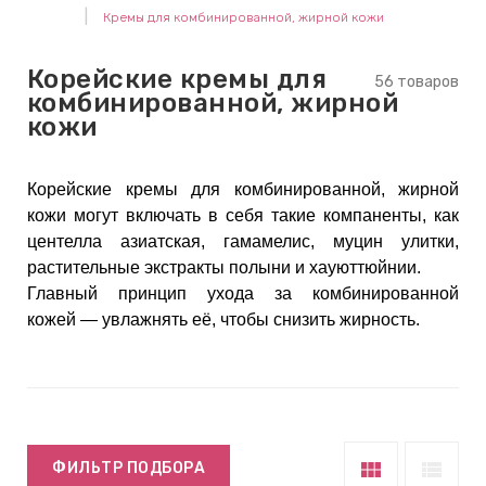
Кремы для комбинированной, жирной кожи
keyboard_arrow_right
Е
,
Корейские кремы для
56 товаров
комбинированной, жирной
кожи
keyboard_arrow_right
 КРЕМЫ
Корейские кремы для комбинированной, жирной
кожи могут включать в себя такие компаненты, как
Е
центелла азиатская, гамамелис, муцин улитки,
И
растительные экстракты полыни и хауюттюйнии.
Главный принцип ухода за комбинированной
кожей — увлажнять её, чтобы снизить жирность.
 КРЕМЫ
 ЗОНЫ
Е
view_module
view_list
ФИЛЬТР ПОДБОРА
ЭНЗИМНЫЕ