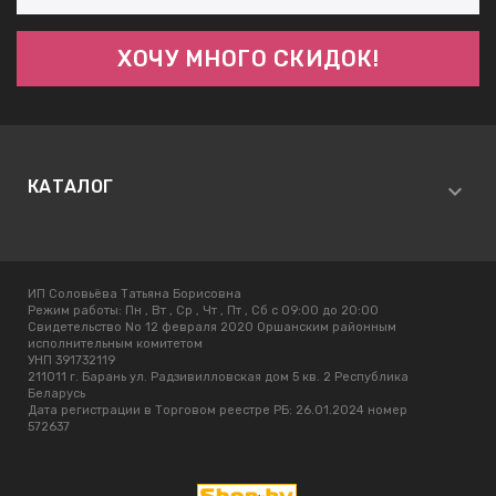
КАТАЛОГ
ИП Соловьёва Татьяна Борисовна
Режим работы:
Пн , Вт , Ср , Чт , Пт , Сб c 09:00 до 20:00
Свидетельство No 12 февраля 2020 Оршанским районным
исполнительным комитетом
УНП 391732119
211011 г. Барань ул. Радзивилловская дом 5 кв. 2 Республика
Беларусь
Дата регистрации в Торговом реестре РБ: 26.01.2024 номер
572637