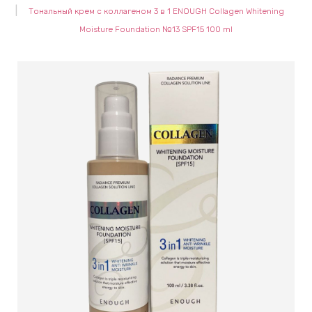
Тональный крем с коллагеном 3 в 1 ENOUGH Collagen Whitening
keyboard_arrow_right
Е
Moisture Foundation №13 SPF15 100 ml
,
keyboard_arrow_right
 КРЕМЫ
Е
И
 КРЕМЫ
 ЗОНЫ
Е
ЭНЗИМНЫЕ