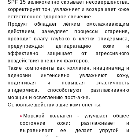
ЕВЫЕ
SPF 15 великолепно скрывает несовершенства,
корректирует тон, увлажняет и возвращает коже
естественное здоровое свечение.
Продукт обладает лёгким омолаживающим
НЫЕ
действием, замедляет процессы старения,
проводит влагу глубоко в клетки эпидермиса,
предупреждая дегидратацию кожи и
МАСКИ
эффективно защищает от агрессивного
воздействия внешних факторов.
СТЫ И
Такие компоненты как коллаген, ниацинамид и
аденозин интенсивно увлажняют кожу,
подтягивая и повышая эластичность
ХИМИЯ
эпидермиса, способствуют разглаживанию
морщин и осветлению пост-акне.
Основные действующие компоненты:
 ТЕЙПЫ
Морской коллаген - улучшает общее
keyboard_arrow_right
состояние кожи: разглаживает и
выравнивает ее, делает упругой и