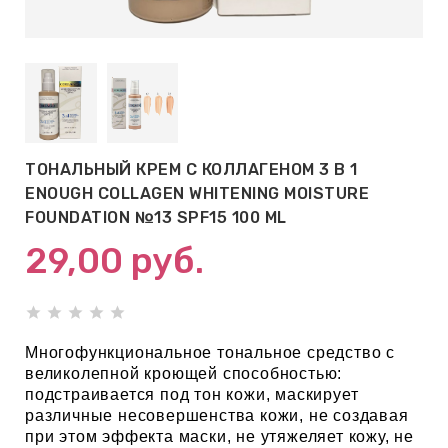
АБЫ ДЛЯ
 КРЕМЫ
ВОКРУГ
ТОНАЛЬНЫЙ КРЕМ С КОЛЛАГЕНОМ 3 В 1
 ПАТЧИ
ENOUGH COLLAGEN WHITENING MOISTURE
ВОКРУГ
FOUNDATION №13 SPF15 100 ML
29,00
руб.
keyboard_arrow_right
Е
,КОНДИЦИОНЕРЫ,
Многофункциональное тональное средство с
великолепной кроющей способностью:
подстраивается под тон кожи, маскирует
различные несовершенства кожи, не создавая
ОНАЛЬНЫЙ
при этом эффекта маски, не утяжеляет кожу, не
ОЛОСАМИ