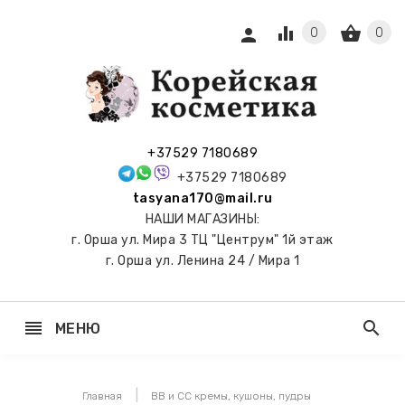
equalizer
shopping_basket
person
0
0
СЫ И
ПОДАРКИ
 С
+37529 7180689
АМИ
+37529 7180689
tasyana170@mail.ru
keyboard_arrow_right
Е
НАШИ МАГАЗИНЫ:
И И
г. Орша ул. Мира 3 ТЦ "Центрум" 1й этаж
ЬНЫЕ
г. Орша ул. Ленина 24 / Мира 1
reorder
search
МЕНЮ
keyboard_arrow_right
 ТОНЕРЫ,
НЕР-ПЭДЫ
Главная
ВВ и СС кремы, кушоны, пудры