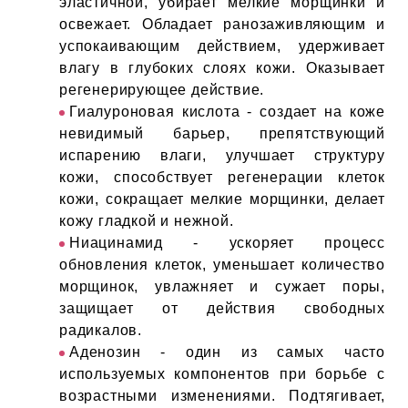
эластичной, убирает мелкие морщинки и
ИН
освежает. Обладает ранозаживляющим и
успокаивающим действием, удерживает
ДЛЯ
влагу в глубоких слоях кожи. Оказывает
регенерирующее действие.
Гиалуроновая кислота - создает на коже
keyboard_arrow_right
ИЯ
невидимый барьер, препятствующий
испарению влаги, улучшает структуру
кожи, способствует регенерации клеток
кожи, сокращает мелкие морщинки, делает
кожу гладкой и нежной.
keyboard_arrow_right
Ниацинамид - ускоряет процесс
обновления клеток, уменьшает количество
морщинок, увлажняет и сужает поры,
защищает от действия свободных
радикалов.
Аденозин - один из самых часто
используемых компонентов при борьбе с
возрастными изменениями. Подтягивает,