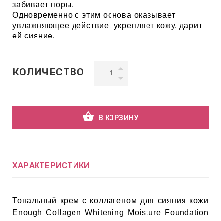
забивает поры.
Одновременно с этим основа оказывает
увлажняющее действие, укрепляет кожу, дарит
ВНАЯ
ей сияние.
А
ЕМЫ,
КОЛИЧЕСТВО
УДРЫ
shopping_basket
ОТ
В КОРЗИНУ
УБАМИ
ХАРАКТЕРИСТИКИ
ЩИТНЫЕ
Тональный крем с коллагеном для сияния кожи
Enough Collagen Whitening Moisture Foundation