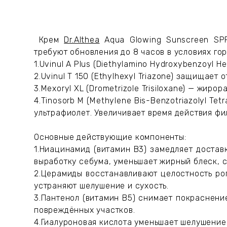
К
рем
Dr.Althea
Aqua Glowing Sunscreen S
требуют обновления до 8 часов в условиях гор
1.Uvinul A Plus (Diethylamino Hydroxybenzoyl 
2.Uvinul T 150 (Ethylhexyl Triazone) защищает 
3.Mexoryl XL (Drometrizole Trisiloxane) — жир
4.Tinosorb M (Methylene Bis-Benzotriazolyl T
ультрафиолет. Увеличивает время действия фи
Основные действующие компоненты:
1.Ниацинамид (витамин B3) замедляет достав
выработку себума, уменьшает жирный блеск, с
2.Церамиды восстанавливают целостность рог
устраняют шелушение и сухость.
3.Пантенол (витамин B5) снимает покраснени
повреждённых участков.
4.Гиалуроновая кислота уменьшает шелушение