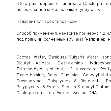
5.Экстракт морского винограда (Caulerpa Len
повреждённой кожи, повышает упругость.
Подходит для всех типов кожи.
Способ применения: нанесите примерно 1,2 м
под прямыми солнечными лучами (например, на
Состав: Water, Bambusa Vulgaris Water, Isonon
Dibutyl Adipate, Diethylamino Hydroxyben
Tetramethylbutylphenol, 1,2-Hexanediol, Pent
Tromethamine, Decyl Glucoside, Caprylyl Meth
Crosspolymer, Polyglyceryl-6 Distearate, Pol
Polyglyceryl-3 Esters, Sodium Stearoyl Glutam
Caulerpa Lentillifera Extract, Sodium DNA