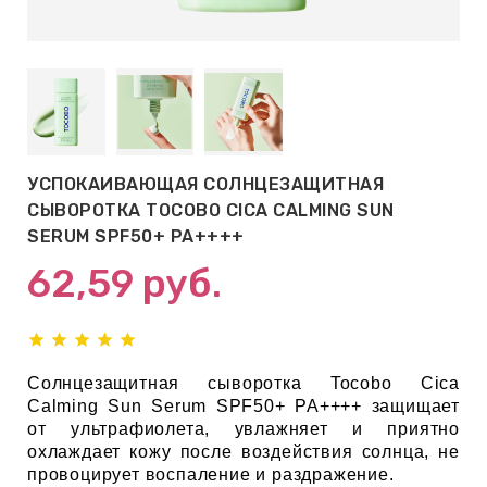
АБЫ ДЛЯ
 КРЕМЫ
ВОКРУГ
УСПОКАИВАЮЩАЯ СОЛНЦЕЗАЩИТНАЯ
 ПАТЧИ
СЫВОРОТКА TOCOBO CICA CALMING SUN
ВОКРУГ
SERUM SPF50+ PA++++
62,59
руб.
keyboard_arrow_right
Е
,КОНДИЦИОНЕРЫ,
Солнцезащитная сыворотка
Tocobo
Cica
Calming Sun Serum SPF50+ PA++++ защищает
от ультрафиолета, увлажняет и приятно
охлаждает кожу после воздействия солнца, не
ОНАЛЬНЫЙ
провоцирует воспаление и раздражение.
ОЛОСАМИ