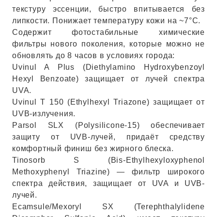
ЕВЫЕ
текстуру эссенции, быстро впитывается без
липкости. Понижает температуру кожи на ~7°C.
Содержит фотостабильные химические
НЫЕ
фильтры нового поколения, которые можно не
обновлять до 8 часов в условиях города:
Uvinul A Plus (Diethylamino Hydroxybenzoyl
МАСКИ
Hexyl Benzoate) защищает от лучей спектра
UVA.
Uvinul T 150 (Ethylhexyl Triazone) защищает от
СТЫ И
UVB-излучения.
Parsol SLX (Polysilicone-15) обеспечивает
защиту от UVB-лучей, придаёт средству
ХИМИЯ
комфортный финиш без жирного блеска.
Tinosorb S (Bis-Ethylhexyloxyphenol
 ТЕЙПЫ
Methoxyphenyl Triazine) — фильтр широкого
спектра действия, защищает от UVA и UVB-
keyboard_arrow_right
лучей.
Ecamsule/Mexoryl SX (Terephthalylidene