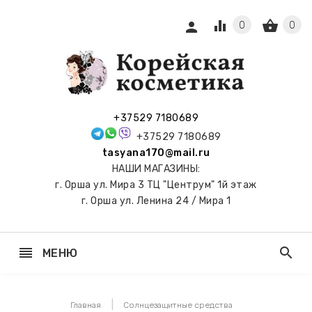
equalizer
shopping_basket
person
0
0
СЫ И
ПОДАРКИ
 С
+37529 7180689
АМИ
+37529 7180689
tasyana170@mail.ru
keyboard_arrow_right
Е
НАШИ МАГАЗИНЫ:
И И
г. Орша ул. Мира 3 ТЦ "Центрум" 1й этаж
ЬНЫЕ
г. Орша ул. Ленина 24 / Мира 1
reorder
search
МЕНЮ
keyboard_arrow_right
 ТОНЕРЫ,
НЕР-ПЭДЫ
Главная
Солнцезащитные средства