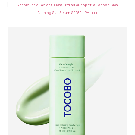
Успокаивающая солнцезащитная сыворотка Tocobo Cica
keyboard_arrow_right
Е
Calming Sun Serum SPF50+ PA++++
,
keyboard_arrow_right
 КРЕМЫ
Е
И
 КРЕМЫ
 ЗОНЫ
Е
ЭНЗИМНЫЕ