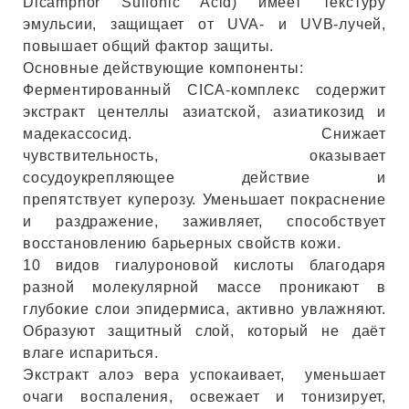
Dicamphor Sulfonic Acid) имеет текстуру
ИН
эмульсии, защищает от UVA- и UVB-лучей,
повышает общий фактор защиты.
ДЛЯ
Основные действующие компоненты:
Ферментированный CICA-комплекс содержит
экстракт центеллы азиатской, азиатикозид и
keyboard_arrow_right
ИЯ
мадекассосид. Снижает
чувствительность, оказывает
сосудоукрепляющее действие и
препятствует куперозу. Уменьшает покраснение
и раздражение, заживляет, способствует
keyboard_arrow_right
восстановлению барьерных свойств кожи.
10 видов гиалуроновой кислоты благодаря
разной молекулярной массе проникают в
глубокие слои эпидермиса, активно увлажняют.
Образуют защитный слой, который не даёт
влаге испариться.
Экстракт алоэ вера успокаивает, уменьшает
очаги воспаления, освежает и тонизирует,