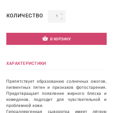
ВНАЯ
КОЛИЧЕСТВО
А
ЕМЫ,
shopping_basket
В КОРЗИНУ
УДРЫ
ОТ
ХАРАКТЕРИСТИКИ
УБАМИ
Препятствует образованию солнечных ожогов,
пигментных пятен и признаков фотостарения.
ЩИТНЫЕ
Предотвращает появление жирного блеска и
комедонов, подходит для чувствительной и
проблемной кожи.
Гипоаллергенная сыворотка имеет лёгкую